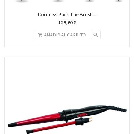
Corioliss Pack The Brush...
129,90 €
search
AÑADIR AL CARRITO