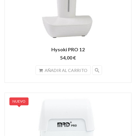
Hysoki PRO 12
54,00 €
search
AÑADIR AL CARRITO
NUEVO