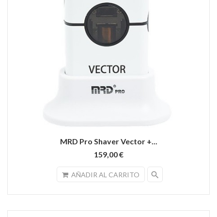
MRD Pro Shaver Vector +...
159,00 €
search
AÑADIR AL CARRITO