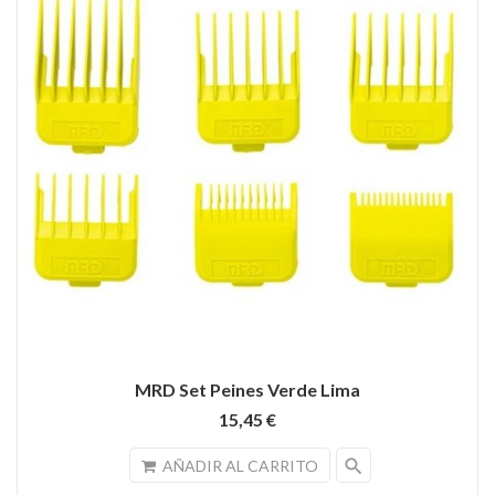
MRD Set Peines Verde Lima
15,45 €
search
AÑADIR AL CARRITO