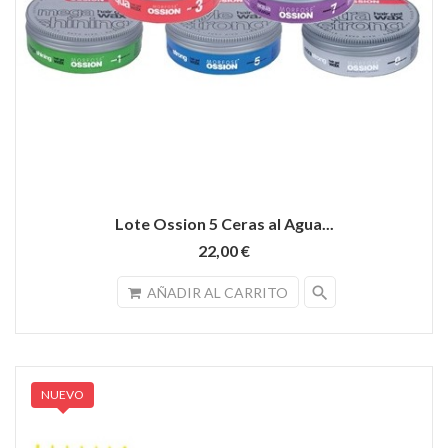
Lote Ossion 5 Ceras al Agua...
22,00 €
search
AÑADIR AL CARRITO
NUEVO