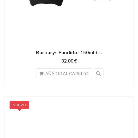
Barburys Fundidor 150ml +...
32,00 €
search
AÑADIR AL CARRITO
NUEVO