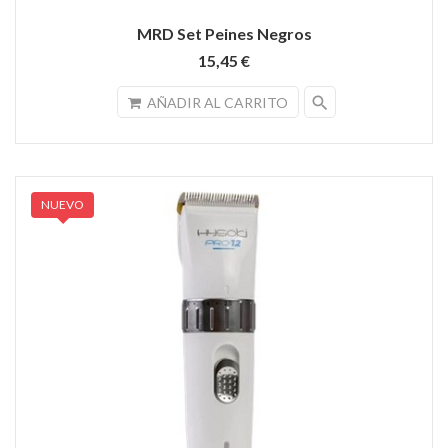
MRD Set Peines Negros
15,45 €
search
AÑADIR AL CARRITO
NUEVO