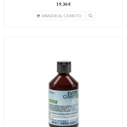
19,36 €
search
AÑADIR AL CARRITO