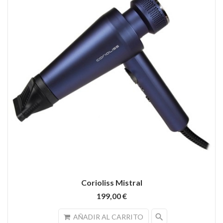
Corioliss Mistral
199,00 €
search
AÑADIR AL CARRITO