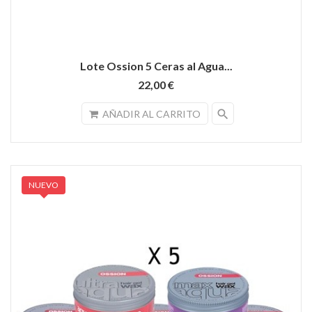
Lote Ossion 5 Ceras al Agua...
22,00 €
search
AÑADIR AL CARRITO
NUEVO