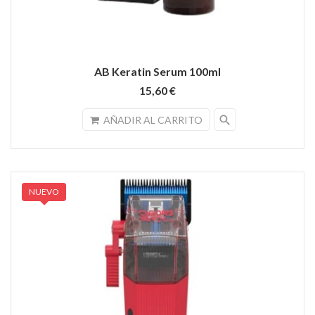
AB Keratin Serum 100ml
15,60 €
search
AÑADIR AL CARRITO
NUEVO