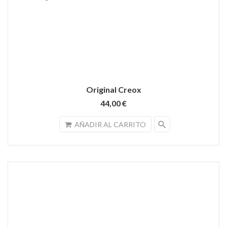
Original Creox
44,00 €
search
AÑADIR AL CARRITO