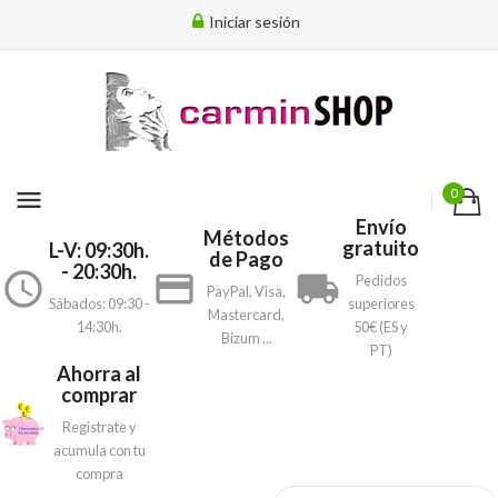
Iniciar sesión
menu
0
Envío
Métodos
gratuito
L-V: 09:30h.
de Pago
- 20:30h.
access_time
payment
local_shipping
Pedidos
PayPal, Visa,
Sábados: 09:30 -
superiores
Mastercard,
14:30h.
50€ (ES y
Bizum ...
PT)
Ahorra al
comprar
Registrate y
acumula con tu
compra