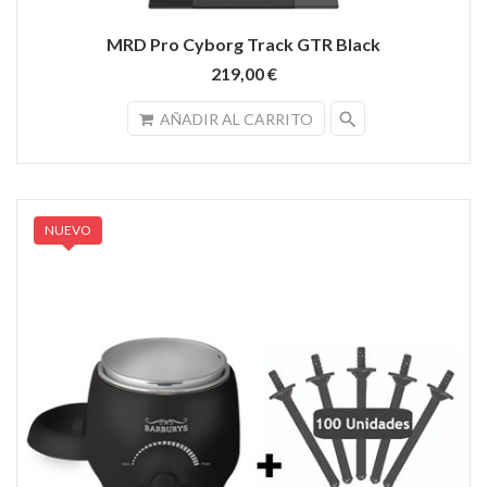
MRD Pro Cyborg Track GTR Black
219,00 €
search
AÑADIR AL CARRITO
NUEVO