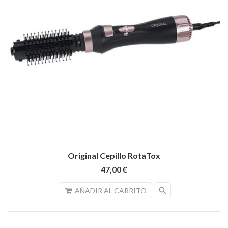
Original Cepillo RotaTox
47,00 €
search
AÑADIR AL CARRITO