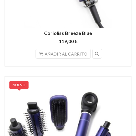
Corioliss Breeze Blue
119,00 €
search
AÑADIR AL CARRITO
NUEVO