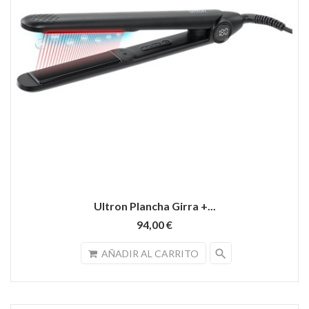
Ultron Plancha Girra +...
94,00 €
search
AÑADIR AL CARRITO