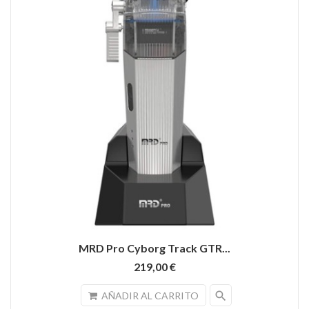
MRD Pro Cyborg Track GTR...
219,00 €
search
AÑADIR AL CARRITO