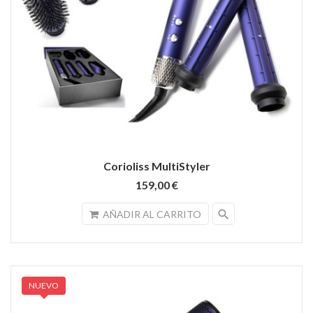
Corioliss MultiStyler
159,00 €
search
AÑADIR AL CARRITO
NUEVO