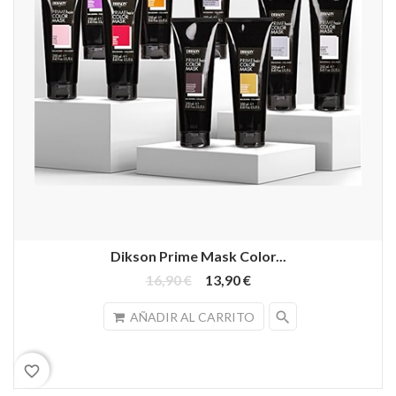
Dikson Prime Mask Color...
16,90 €
13,90 €
search
AÑADIR AL CARRITO
favorite_border