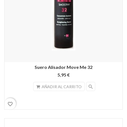
Suero Alisador Move Me 32
5,95 €
search
AÑADIR AL CARRITO
favorite_border