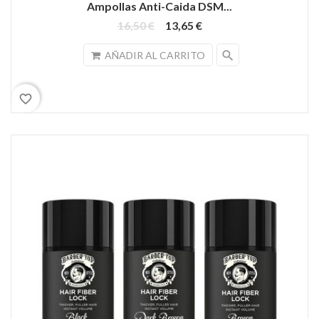
Ampollas Anti-Caida DSM...
16,50 €
13,65 €
search
AÑADIR AL CARRITO
favorite_border