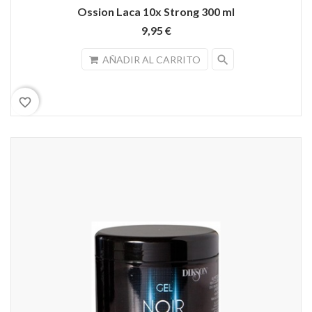
Ossion Laca 10x Strong 300 ml
9,95 €
search
AÑADIR AL CARRITO
favorite_border