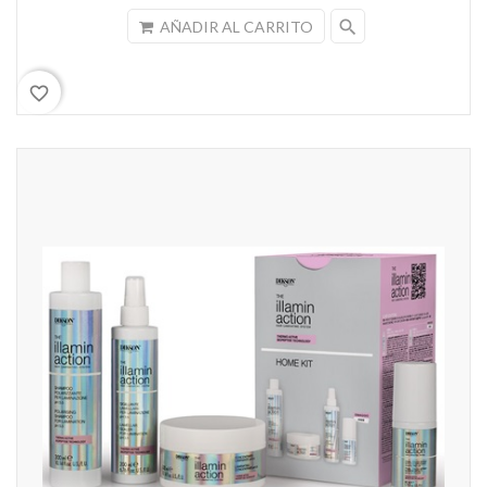
search
AÑADIR AL CARRITO
favorite_border