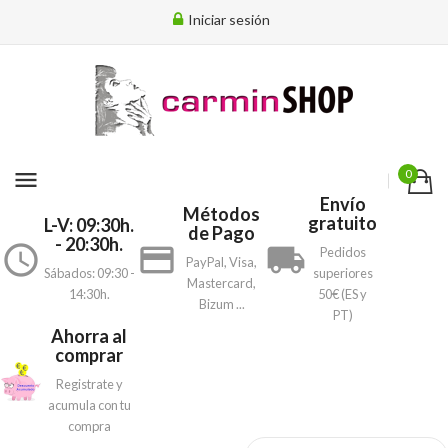
Iniciar sesión
menu
0
Envío
Métodos
gratuito
L-V: 09:30h.
de Pago
- 20:30h.
access_time
payment
local_shipping
Pedidos
PayPal, Visa,
Sábados: 09:30 -
superiores
Mastercard,
14:30h.
50€ (ES y
Bizum ...
PT)
Ahorra al
comprar
Registrate y
acumula con tu
compra