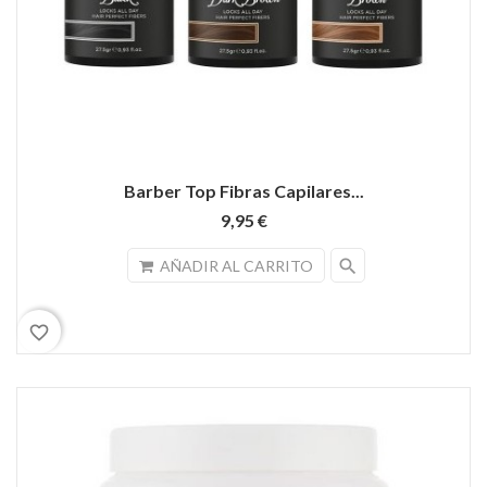
Barber Top Fibras Capilares...
9,95 €
search
AÑADIR AL CARRITO
favorite_border