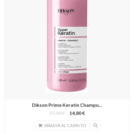
Dikson Prime Keratin Champu...
17,90 €
14,80 €
search
AÑADIR AL CARRITO