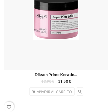
Dikson Prime Keratin...
13,90 €
11,50 €
search
AÑADIR AL CARRITO
favorite_border