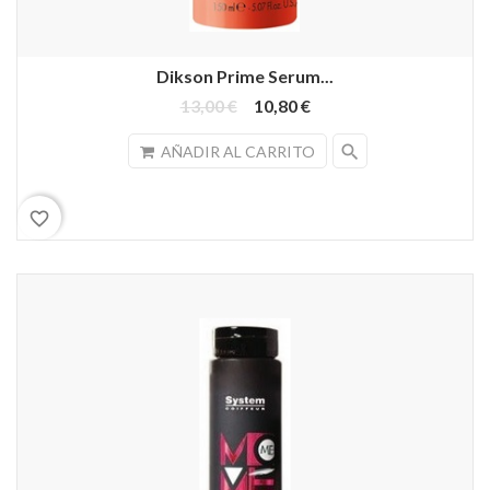
Dikson Prime Serum...
13,00 €
10,80 €
search
AÑADIR AL CARRITO
favorite_border