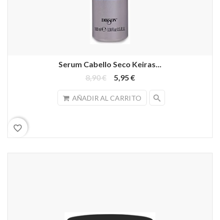
Serum Cabello Seco Keiras...
8,90 €
5,95 €
search
AÑADIR AL CARRITO
favorite_border