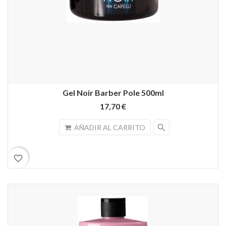
Gel Noir Barber Pole 500ml
17,70 €
search
AÑADIR AL CARRITO
favorite_border