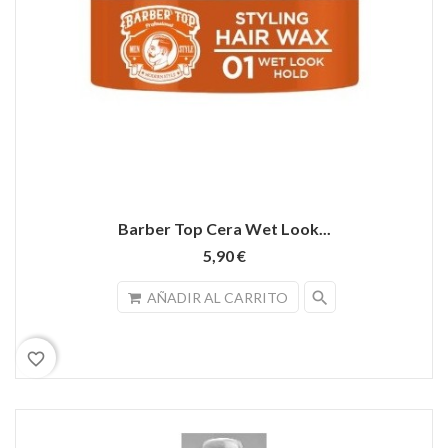
Barber Top Cera Wet Look...
5,90 €
search
AÑADIR AL CARRITO
favorite_border