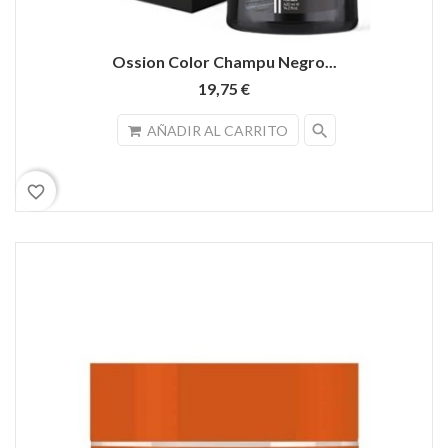
Ossion Color Champu Negro...
19,75 €
search
AÑADIR AL CARRITO
favorite_border