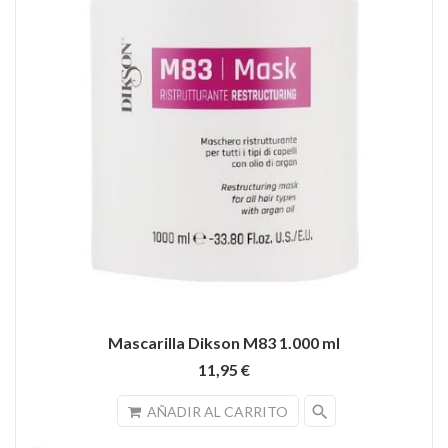
Mascarilla Dikson M83 1.000 ml
11,95 €
search
AÑADIR AL CARRITO