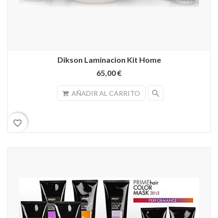
Dikson Laminacion Kit Home
65,00 €
search
AÑADIR AL CARRITO
favorite_border