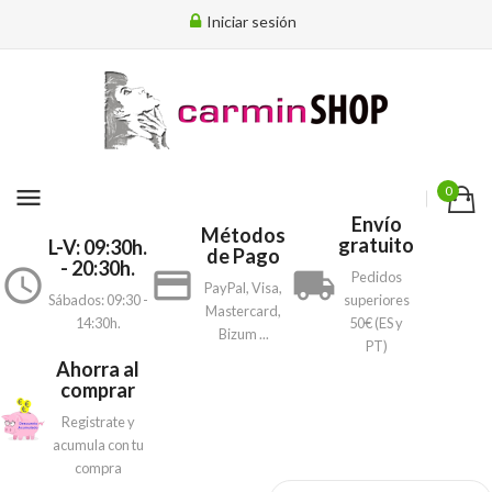
Iniciar sesión
menu
0
Envío
Métodos
gratuito
L-V: 09:30h.
de Pago
- 20:30h.
access_time
payment
local_shipping
Pedidos
PayPal, Visa,
Sábados: 09:30 -
superiores
Mastercard,
14:30h.
50€ (ES y
Bizum ...
PT)
Ahorra al
comprar
Registrate y
acumula con tu
compra