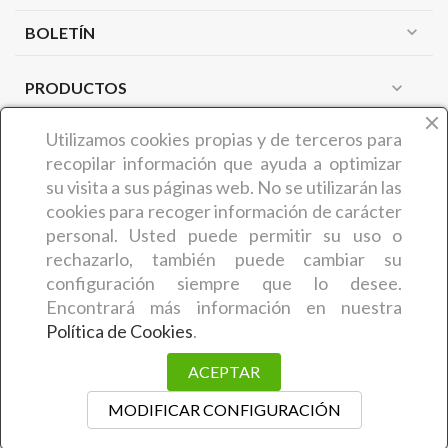
expand_more
BOLETÍN
PRODUCTOS
expand_more
NUESTRA EMPRESA
expand_more
Utilizamos cookies propias y de terceros
para
recopilar información que ayuda a optimizar
su visita a sus páginas web. No se utilizarán las
¿QUIÉNES SOMOS?
cookies para recoger información de carácter
COMERCIAL CARMIN (Benedicta Camaron de Castro) es
personal. Usted puede permitir su uso o
una empresa zamorana que desde hace más de 30 años
rechazarlo, también puede cambiar su
ofrece a sus clientes
artículos y productos relacionados
configuración siempre que lo desee.
con la estética y la peluquería
. En concreto, la empresa
Encontrará más información en nuestra
comenzó su actividad en el año 1995. El trabajo exhaustivo
Política de Cookies
.
desarrollado a lo largo de todo este tiempo les ha permitido
ACEPTAR
mantener la
confianza y fidelidad
de sus clientes.
MODIFICAR CONFIGURACIÓN