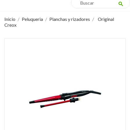
search
Inicio
Peluqueria
Planchas y rizadores
Original
Creox