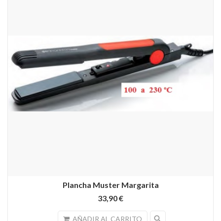
Plancha Muster Margarita
33,90 €
search
AÑADIR AL CARRITO