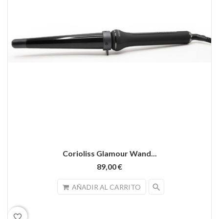
Corioliss Glamour Wand...
89,00 €
search
AÑADIR AL CARRITO
favorite_border