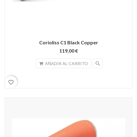
Corioliss C1 Black Copper
119,00 €
search
AÑADIR AL CARRITO
favorite_border