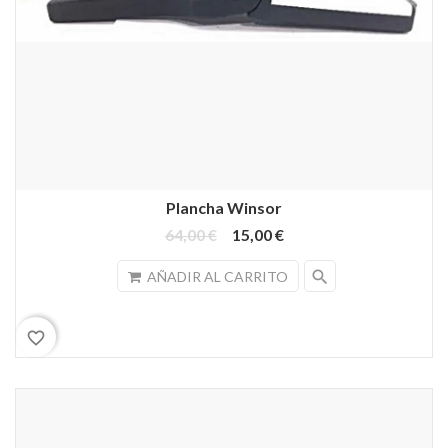
Plancha Winsor
64,00 €
15,00 €
search
AÑADIR AL CARRITO
favorite_border