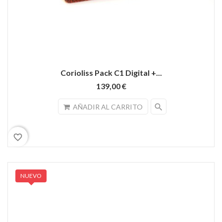
Corioliss Pack C1 Digital +...
139,00 €
search
AÑADIR AL CARRITO
favorite_border
NUEVO