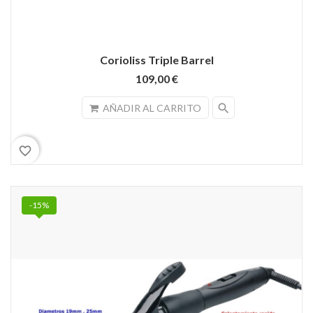
Corioliss Triple Barrel
109,00 €
search
AÑADIR AL CARRITO
favorite_border
-15%