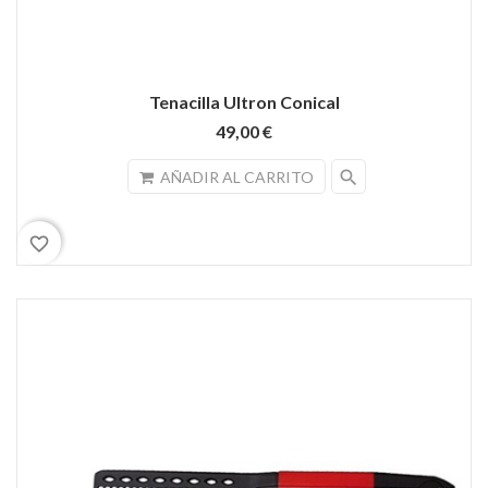
Tenacilla Ultron Conical
49,00 €
search
AÑADIR AL CARRITO
favorite_border