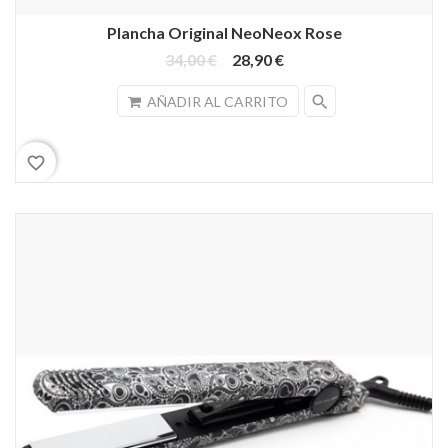
Plancha Original NeoNeox Rose
34,00 €
28,90 €
search
AÑADIR AL CARRITO
favorite_border