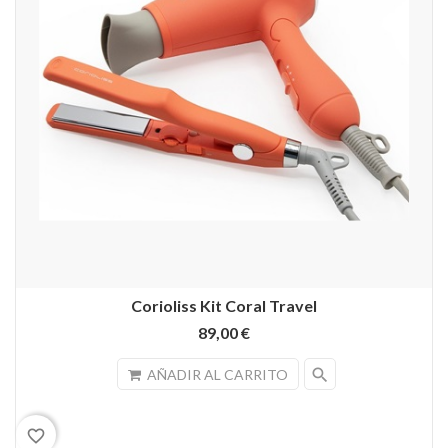
Corioliss Kit Coral Travel
89,00 €
search
AÑADIR AL CARRITO
favorite_border