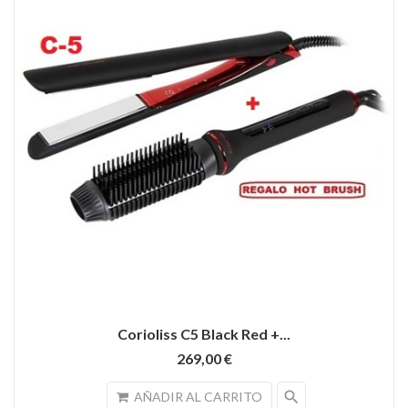
Corioliss C5 Black Red +...
269,00 €
search
AÑADIR AL CARRITO