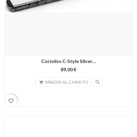
Corioliss C-Style Silver...
89,00 €
search
AÑADIR AL CARRITO
favorite_border