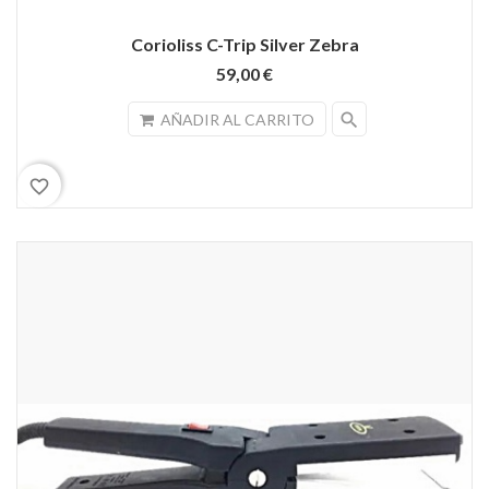
Corioliss C-Trip Silver Zebra
59,00 €
search
AÑADIR AL CARRITO
favorite_border