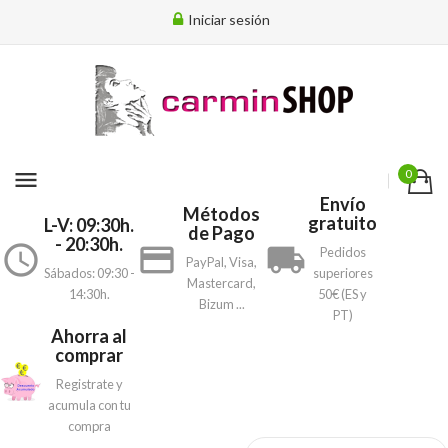
Iniciar sesión
menu
0
Envío
Métodos
gratuito
L-V: 09:30h.
de Pago
- 20:30h.
access_time
payment
local_shipping
Pedidos
PayPal, Visa,
Sábados: 09:30 -
superiores
Mastercard,
14:30h.
50€ (ES y
Bizum ...
PT)
Ahorra al
comprar
Registrate y
acumula con tu
compra