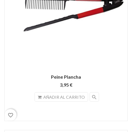
Peine Plancha
3,95 €
search
AÑADIR AL CARRITO
favorite_border