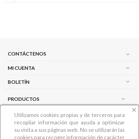
CONTÁCTENOS
expand_more
MI CUENTA
expand_more
expand_more
BOLETÍN
PRODUCTOS
expand_more
NUESTRA EMPRESA
expand_more
Utilizamos cookies propias y de terceros
para
recopilar información que ayuda a optimizar
su visita a sus páginas web. No se utilizarán las
¿QUIÉNES SOMOS?
cookies para recoger información de carácter