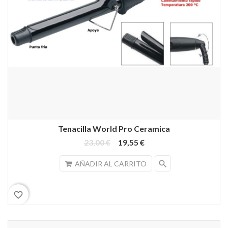
Tenacilla World Pro Ceramica
23,00 €
19,55 €
search
AÑADIR AL CARRITO
favorite_border