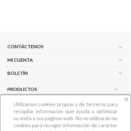
CONTÁCTENOS
expand_more
MI CUENTA
expand_more
expand_more
BOLETÍN
PRODUCTOS
expand_more
NUESTRA EMPRESA
expand_more
Utilizamos cookies propias y de terceros
para
recopilar información que ayuda a optimizar
su visita a sus páginas web. No se utilizarán las
¿QUIÉNES SOMOS?
cookies para recoger información de carácter
COMERCIAL CARMIN (Benedicta Camaron de Castro) es