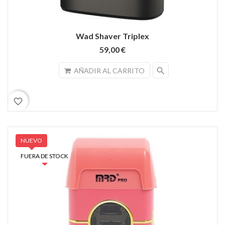
Wad Shaver Triplex
59,00 €
search
AÑADIR AL CARRITO
favorite_border
NUEVO
FUERA DE STOCK