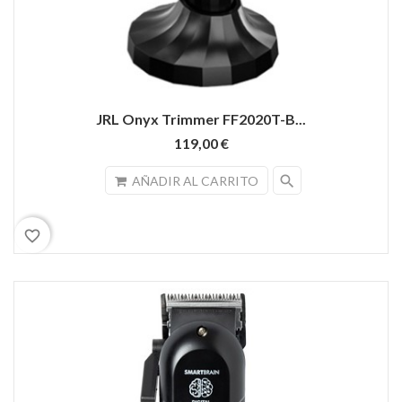
JRL Onyx Trimmer FF2020T-B...
119,00 €
search
AÑADIR AL CARRITO
favorite_border