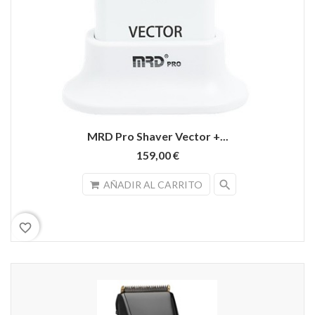
MRD Pro Shaver Vector +...
159,00 €
search
AÑADIR AL CARRITO
favorite_border