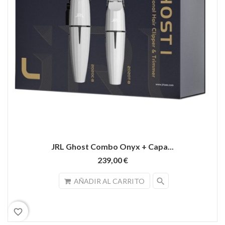
JRL Ghost Combo Onyx + Capa...
239,00 €
search
AÑADIR AL CARRITO
favorite_border