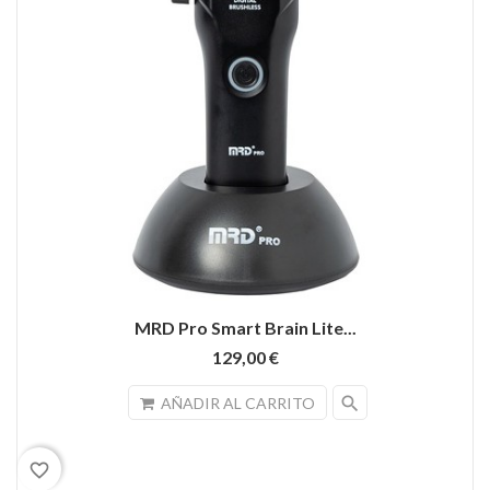
MRD Pro Smart Brain Lite...
129,00 €
search
AÑADIR AL CARRITO
favorite_border