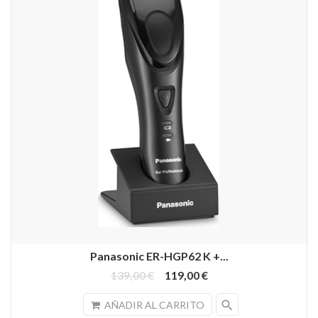
Panasonic ER-HGP62 K +...
139,00 €
119,00 €
search
AÑADIR AL CARRITO