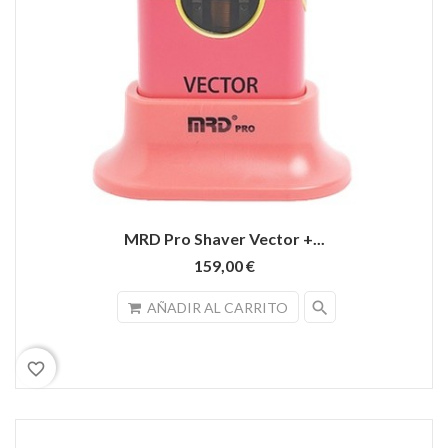
MRD Pro Shaver Vector +...
159,00 €
search
AÑADIR AL CARRITO
favorite_border