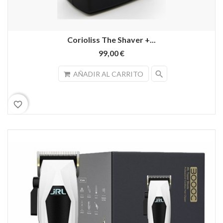
Corioliss The Shaver +...
99,00 €
search
AÑADIR AL CARRITO
favorite_border