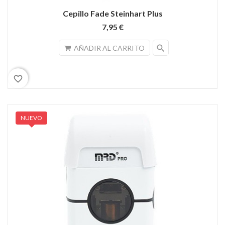
Cepillo Fade Steinhart Plus
7,95 €
search
AÑADIR AL CARRITO
favorite_border
NUEVO