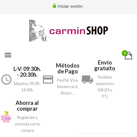
Iniciar sesión
menu
0
Envío
Métodos
gratuito
L-V: 09:30h.
de Pago
- 20:30h.
access_time
payment
local_shipping
Pedidos
PayPal, Visa,
Sábados: 09:30 -
superiores
Mastercard,
14:30h.
50€ (ES y
Bizum ...
PT)
Ahorra al
comprar
Registrate y
acumula con tu
compra