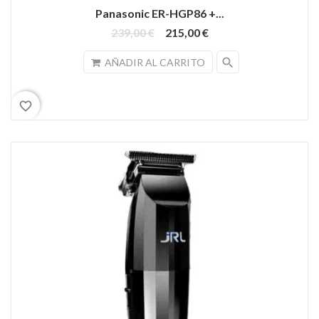
Panasonic ER-HGP86 +...
239,00 €
215,00 €
search
AÑADIR AL CARRITO
favorite_border