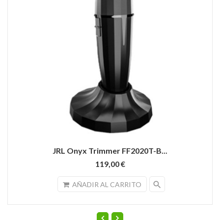
JRL Onyx Trimmer FF2020T-B...
119,00 €
search
AÑADIR AL CARRITO