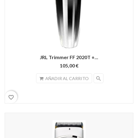
JRL Trimmer FF 2020T +...
105,00 €
search
AÑADIR AL CARRITO
favorite_border