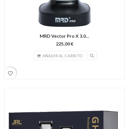
MRD Vector Pro X 3.0...
225,00 €
search
AÑADIR AL CARRITO
favorite_border