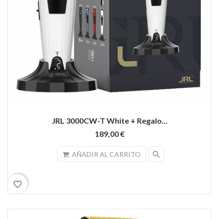
JRL 3000CW-T White + Regalo...
189,00 €
search
AÑADIR AL CARRITO
favorite_border