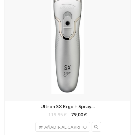
Ultron SX Ergo + Spray...
119,95 €
79,00 €
search
AÑADIR AL CARRITO