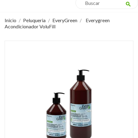
search
Inicio
Peluqueria
EveryGreen
Everygreen
Acondicionador VoluFill