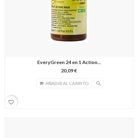
EveryGreen 24 en 1 Action...
20,09 €
search
AÑADIR AL CARRITO
favorite_border