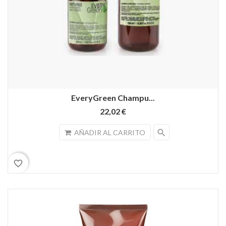
EveryGreen Champu...
22,02 €
search
AÑADIR AL CARRITO
favorite_border