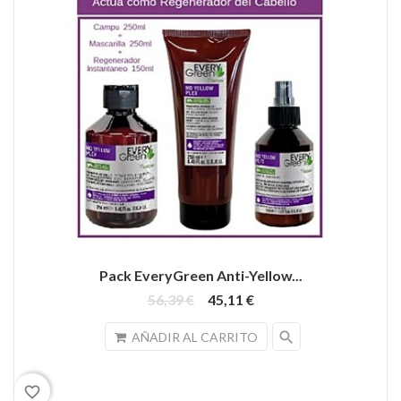
Pack EveryGreen Anti-Yellow...
56,39 €
45,11 €
search
AÑADIR AL CARRITO
favorite_border