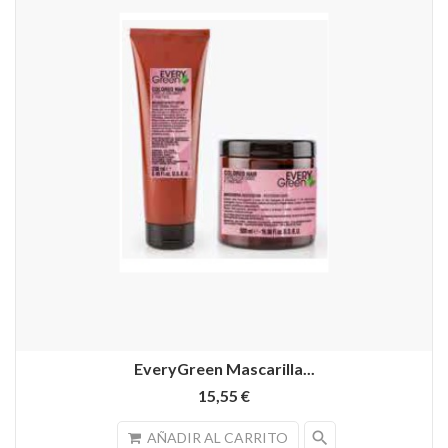
EveryGreen Mascarilla...
15,55 €
search
AÑADIR AL CARRITO