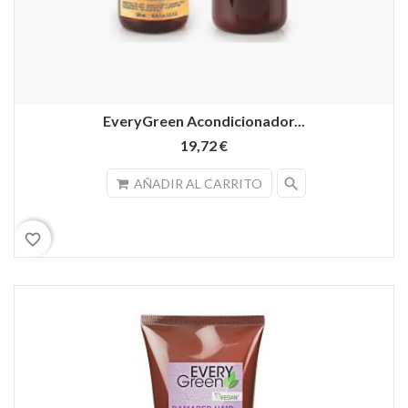
EveryGreen Acondicionador...
19,72 €
search
AÑADIR AL CARRITO
favorite_border