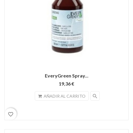
EveryGreen Spray...
19,36 €
search
AÑADIR AL CARRITO
favorite_border