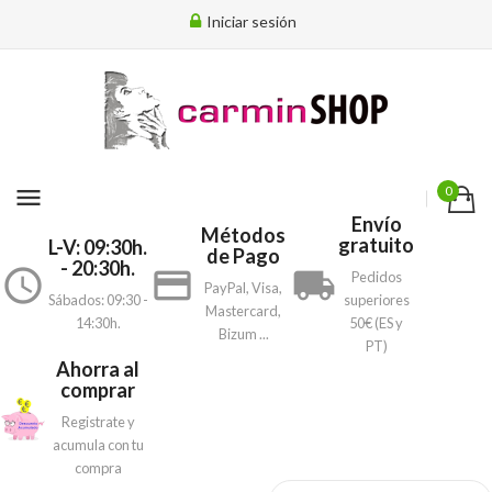
Iniciar sesión
menu
0
Envío
Métodos
gratuito
L-V: 09:30h.
de Pago
- 20:30h.
access_time
payment
local_shipping
Pedidos
PayPal, Visa,
Sábados: 09:30 -
superiores
Mastercard,
14:30h.
50€ (ES y
Bizum ...
PT)
Ahorra al
comprar
Registrate y
acumula con tu
compra