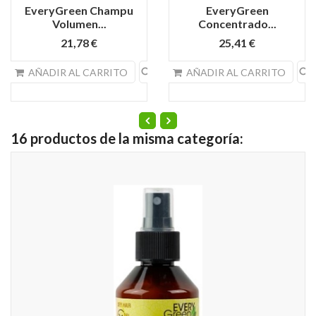
EveryGreen Champu
EveryGreen
Volumen...
Concentrado...
21,78 €
25,41 €
search
search
AÑADIR AL CARRITO
AÑADIR AL CARRITO
16 productos de la misma categoría: