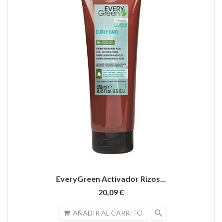
EveryGreen Activador Rizos...
20,09 €
search
AÑADIR AL CARRITO