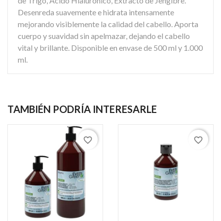
de Trigo, Acido Hialuronico, Extracto de Jengibre.
Desenreda suavemente e hidrata intensamente
mejorando visiblemente la calidad del cabello. Aporta
cuerpo y suavidad sin apelmazar, dejando el cabello
vital y brillante. Disponible en envase de 500 ml y 1.000
ml.
TAMBIÉN PODRÍA INTERESARLE
favorite_border
favorite_border