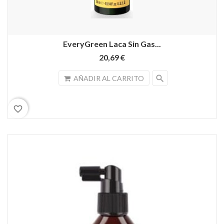
EveryGreen Laca Sin Gas...
20,69 €
search
AÑADIR AL CARRITO
favorite_border