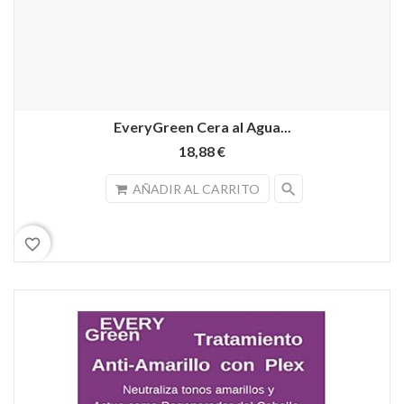
EveryGreen Cera al Agua...
18,88 €
search
AÑADIR AL CARRITO
favorite_border