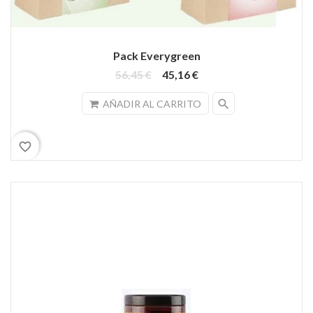
Pack Everygreen
56,45 €
45,16 €
search
AÑADIR AL CARRITO
favorite_border