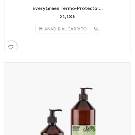
EveryGreen Termo-Protector...
21,18 €
search
AÑADIR AL CARRITO
favorite_border