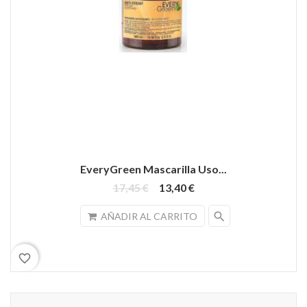
EveryGreen Mascarilla Uso...
17,45 €
13,40 €
search
AÑADIR AL CARRITO
favorite_border