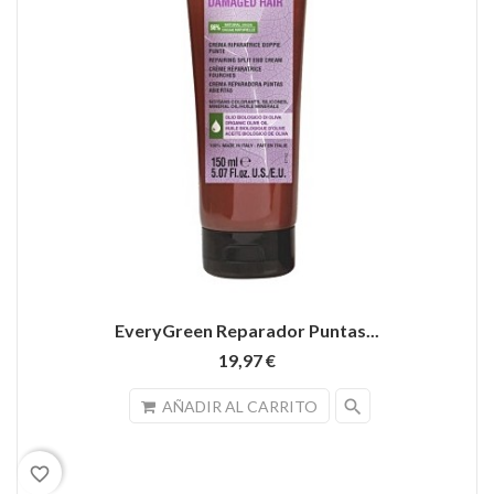
EveryGreen Reparador Puntas...
19,97 €
search
AÑADIR AL CARRITO
favorite_border