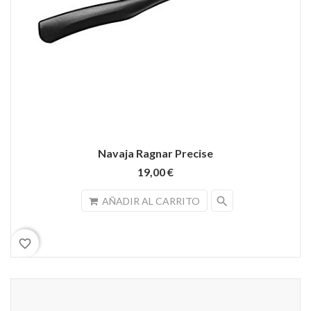
Navaja Ragnar Precise
19,00 €
search
AÑADIR AL CARRITO
favorite_border