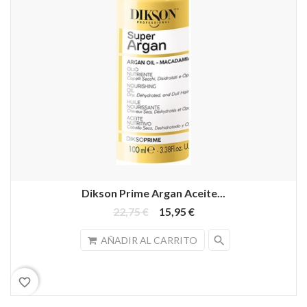
Dikson Prime Argan Aceite...
22,75 €
15,95 €
search
AÑADIR AL CARRITO
favorite_border