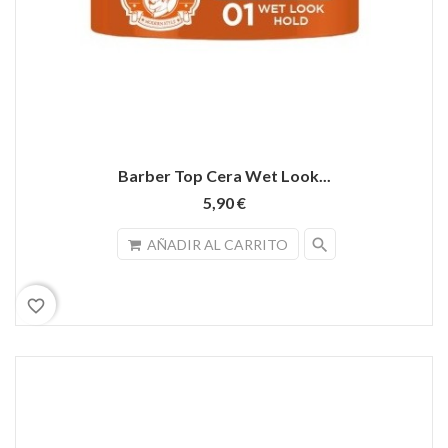
Barber Top Cera Wet Look...
5,90 €
search
AÑADIR AL CARRITO
favorite_border