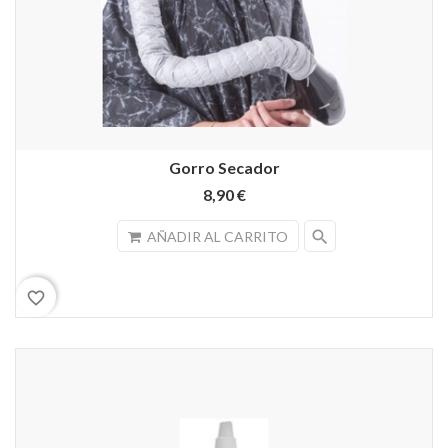
Gorro Secador
8,90 €
search
AÑADIR AL CARRITO
favorite_border