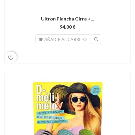
Ultron Plancha Girra +...
94,00 €
search
AÑADIR AL CARRITO
favorite_border