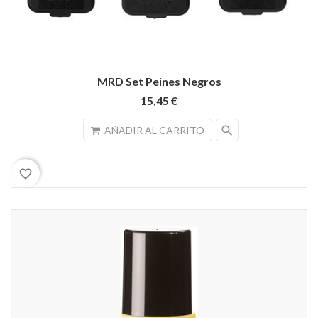
MRD Set Peines Negros
15,45 €
search
AÑADIR AL CARRITO
favorite_border