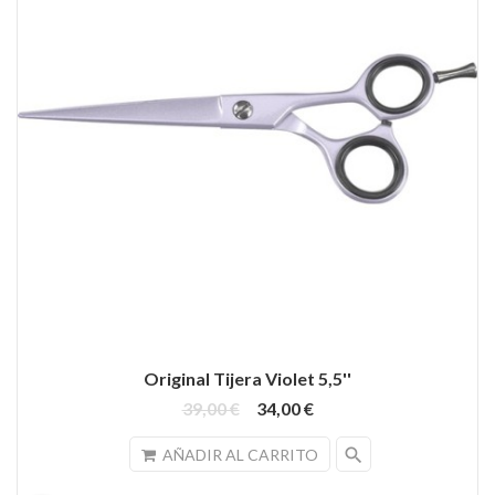
Original Tijera Violet 5,5''
39,00 €
34,00 €
search
AÑADIR AL CARRITO