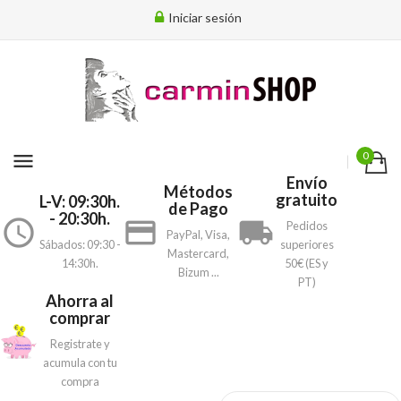
Iniciar sesión
menu
0
Envío
Métodos
gratuito
L-V: 09:30h.
de Pago
- 20:30h.
access_time
payment
local_shipping
Pedidos
PayPal, Visa,
Sábados: 09:30 -
superiores
Mastercard,
14:30h.
50€ (ES y
Bizum ...
PT)
Ahorra al
comprar
Registrate y
acumula con tu
compra