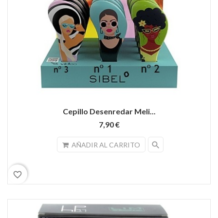
Cepillo Desenredar Meli...
7,90 €
search
AÑADIR AL CARRITO
favorite_border