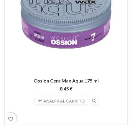
Ossion Cera Max Aqua 175 ml
8,45 €
search
AÑADIR AL CARRITO
favorite_border