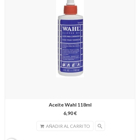
Aceite Wahl 118ml
6,90 €
search
AÑADIR AL CARRITO