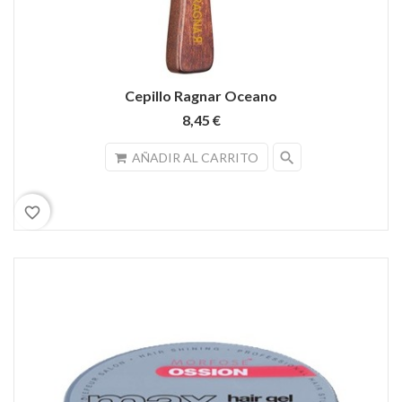
Cepillo Ragnar Oceano
8,45 €
search
AÑADIR AL CARRITO
favorite_border