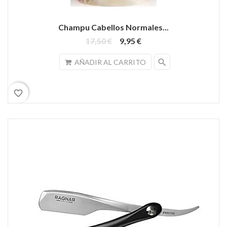
Champu Cabellos Normales...
17,50 €
9,95 €
search
AÑADIR AL CARRITO
favorite_border