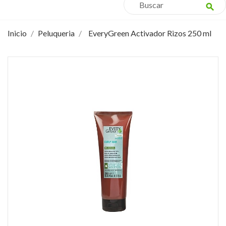
search
Inicio
Peluqueria
EveryGreen Activador Rizos 250 ml