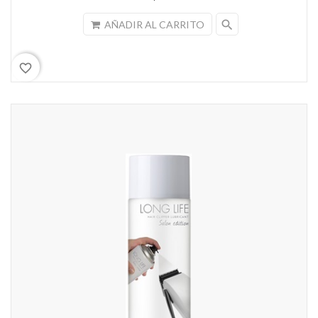
search
AÑADIR AL CARRITO
favorite_border