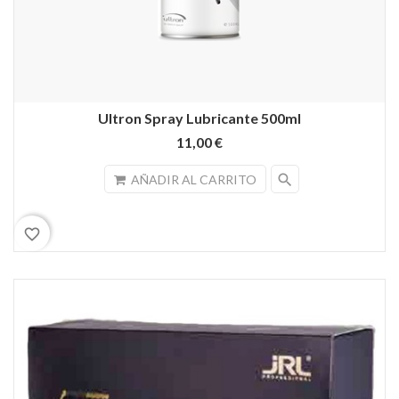
Ultron Spray Lubricante 500ml
11,00 €
search
AÑADIR AL CARRITO
favorite_border