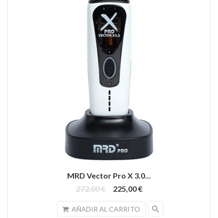
MRD Vector Pro X 3.0...
272,00 €
225,00 €
search
AÑADIR AL CARRITO