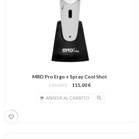
MRD Pro Ergo + Spray Cool Shot
139,00 €
115,00 €
search
AÑADIR AL CARRITO
favorite_border