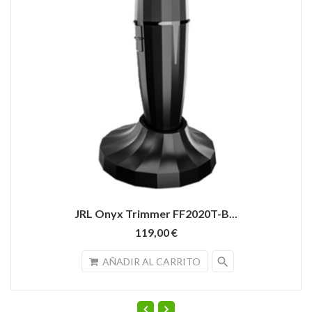
JRL Onyx Trimmer FF2020T-B...
119,00 €
search
AÑADIR AL CARRITO