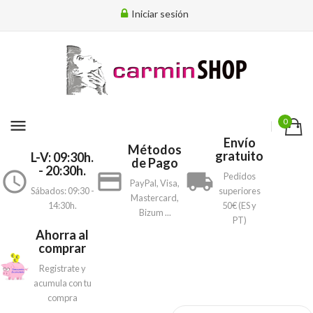
Iniciar sesión
menu
0
Envío
Métodos
gratuito
L-V: 09:30h.
de Pago
- 20:30h.
access_time
payment
local_shipping
Pedidos
PayPal, Visa,
Sábados: 09:30 -
superiores
Mastercard,
14:30h.
50€ (ES y
Bizum ...
PT)
Ahorra al
comprar
Registrate y
acumula con tu
compra