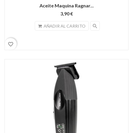
Aceite Maquina Ragnar...
3,90 €
search
AÑADIR AL CARRITO
favorite_border