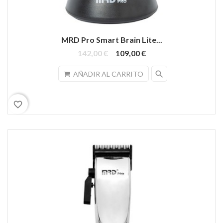
MRD Pro Smart Brain Lite...
142,00 €
109,00 €
search
AÑADIR AL CARRITO
favorite_border