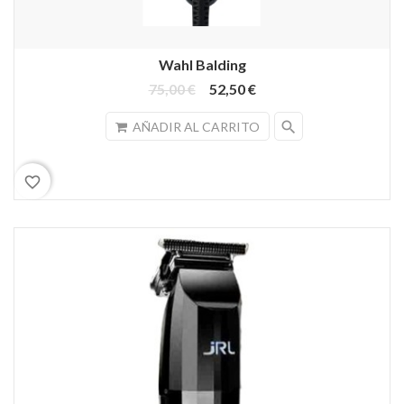
Wahl Balding
75,00 €
52,50 €
search
AÑADIR AL CARRITO
favorite_border