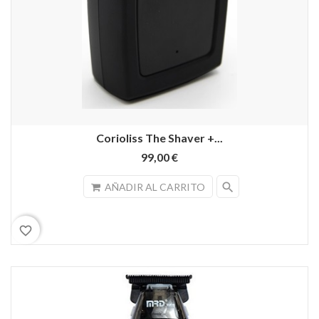
Corioliss The Shaver +...
99,00 €
search
AÑADIR AL CARRITO
favorite_border