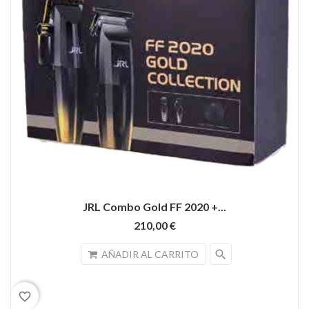
JRL Combo Gold FF 2020 +...
210,00 €
search
AÑADIR AL CARRITO
favorite_border