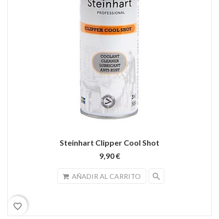
Steinhart Clipper Cool Shot
9,90 €
search
AÑADIR AL CARRITO
favorite_border