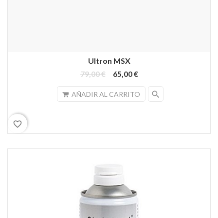
Ultron MSX
79,00 €
65,00 €
search
AÑADIR AL CARRITO
favorite_border