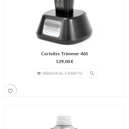
Corioliss Trimmer 465
129,00 €
search
AÑADIR AL CARRITO
favorite_border