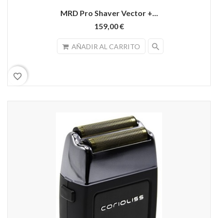
MRD Pro Shaver Vector +...
159,00 €
search
AÑADIR AL CARRITO
favorite_border