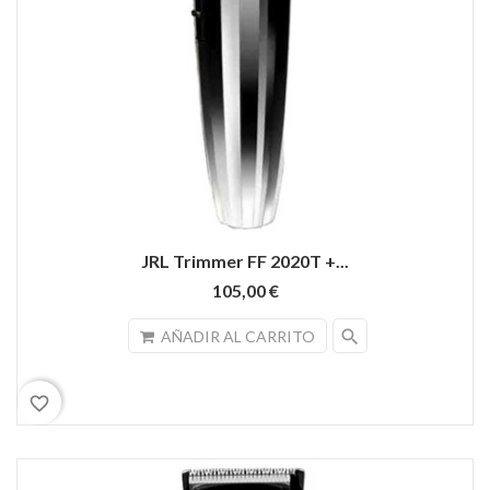
JRL Trimmer FF 2020T +...
105,00 €
search
AÑADIR AL CARRITO
favorite_border