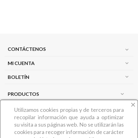
CONTÁCTENOS
expand_more
MI CUENTA
expand_more
expand_more
BOLETÍN
PRODUCTOS
expand_more
NUESTRA EMPRESA
expand_more
Utilizamos cookies propias y de terceros
para
recopilar información que ayuda a optimizar
su visita a sus páginas web. No se utilizarán las
¿QUIÉNES SOMOS?
cookies para recoger información de carácter
COMERCIAL CARMIN (Benedicta Camaron de Castro) es