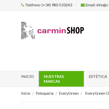
Teléfono: (+34) 980 533243
Email: info@c
INICIO
NUESTRAS
ESTÉTICA
MARCAS
Inicio
Peluqueria
EveryGreen
EveryGreen C