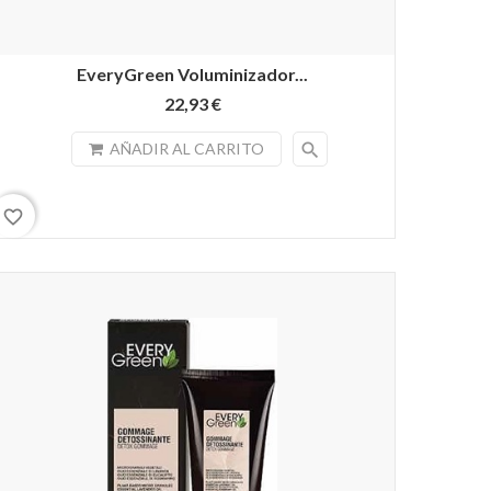
EveryGreen Voluminizador...
22,93 €
search
AÑADIR AL CARRITO
favorite_border