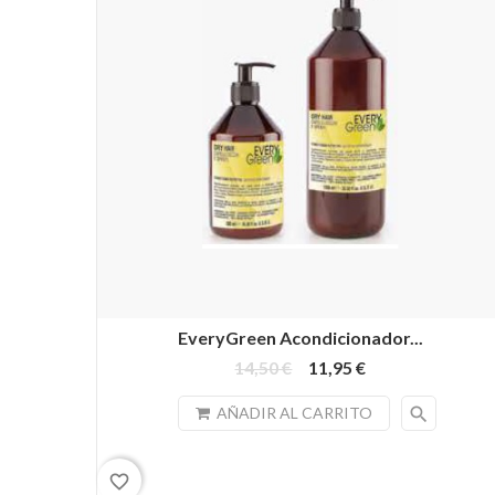
EveryGreen Acondicionador...
14,50 €
11,95 €
search
AÑADIR AL CARRITO
favorite_border