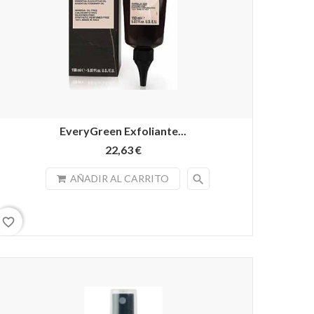
EveryGreen Exfoliante...
22,63 €
search
AÑADIR AL CARRITO
favorite_border