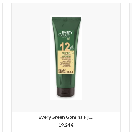
EveryGreen Gomina Fij....
19,24 €