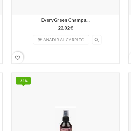
EveryGreen Champu...
22,02 €
search
AÑADIR AL CARRITO
favorite_border
-35%