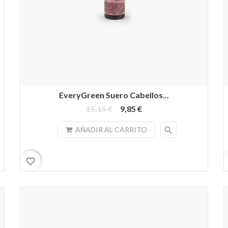
EveryGreen Suero Cabellos...
15,15 €
9,85 €
search
AÑADIR AL CARRITO
favorite_border