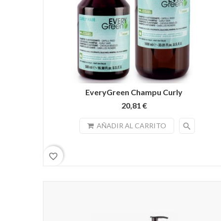
EveryGreen Champu Curly
20,81 €
search
AÑADIR AL CARRITO
favorite_border