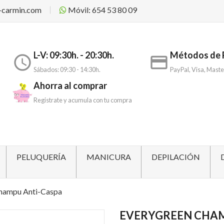
-carmin.com
Móvil: 654 53 80 09
L-V: 09:30h. - 20:30h.
Métodos de 
access_time
payment
Sábados: 09:30 - 14:30h.
PayPal, Visa, Maste
Ahorra al comprar
Registrate y acumula con tu compra
PELUQUERÍA
MANICURA
DEPILACIÓN
hampu Anti-Caspa
EVERYGREEN CHAM