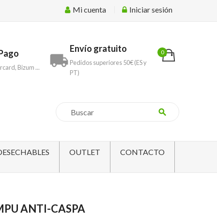
Mi cuenta
Iniciar sesión
Envío gratuito
Pago
0
local_shipping
Pedidos superiores 50€ (ES y
rcard, Bizum ...
PT)
search
DESECHABLES
OUTLET
CONTACTO
PU ANTI-CASPA