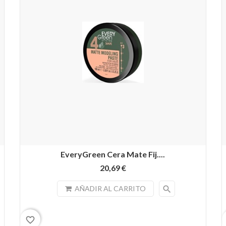
EveryGreen Cera Mate Fij....
20,69 €
search
AÑADIR AL CARRITO
favorite_border