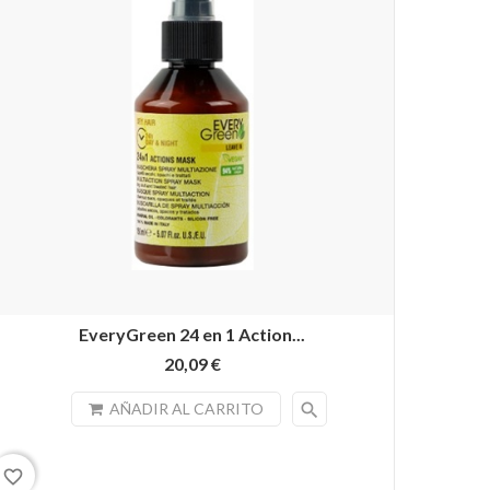
EveryGreen 24 en 1 Action...
20,09 €
search
AÑADIR AL CARRITO
favorite_border