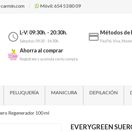
-carmin.com
Móvil: 654 53 80 09
L-V: 09:30h. - 20:30h.
Métodos de 
access_time
payment
Sábados: 09:30 - 14:30h.
PayPal, Visa, Maste
Ahorra al comprar
Registrate y acumula con tu compra
PELUQUERÍA
MANICURA
DEPILACIÓN
uero Regenerador 100 ml
EVERYGREEN SUER