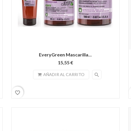
EveryGreen Mascarilla...
15,55 €
search
AÑADIR AL CARRITO
favorite_border