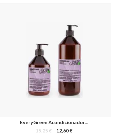
EveryGreen Acondicionador...
15,25 €
12,60 €