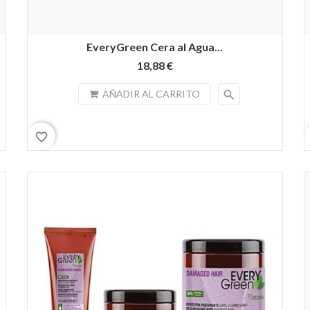
EveryGreen Cera al Agua...
18,88 €
search
AÑADIR AL CARRITO
favorite_border