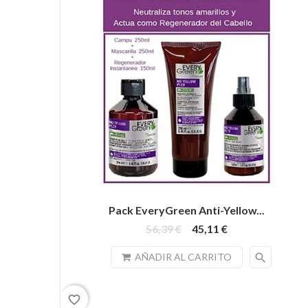
Pack EveryGreen Anti-Yellow...
56,39 €
45,11 €
search
AÑADIR AL CARRITO
favorite_border