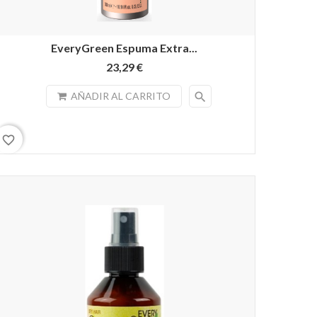
EveryGreen Espuma Extra...
23,29 €
search
AÑADIR AL CARRITO
favorite_border