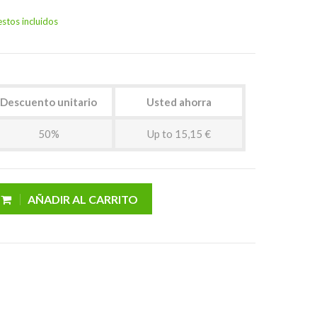
stos incluidos
Descuento unitario
Usted ahorra
50%
Up to 15,15 €
AÑADIR AL CARRITO