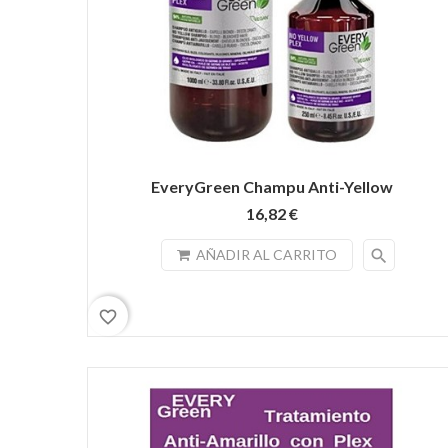
EveryGreen Champu Anti-Yellow
16,82 €
search
AÑADIR AL CARRITO
favorite_border