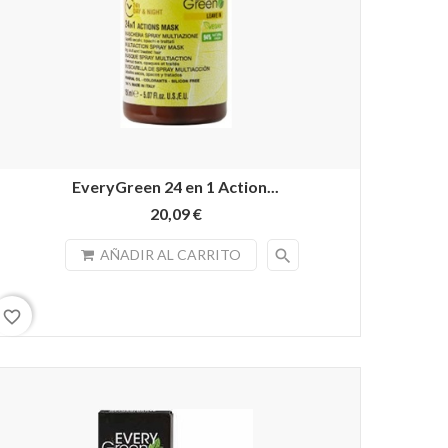
EveryGreen 24 en 1 Action...
20,09 €
search
AÑADIR AL CARRITO
favorite_border