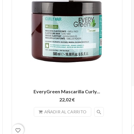
EveryGreen Mascarilla Curly...
22,02 €
search
AÑADIR AL CARRITO
favorite_border