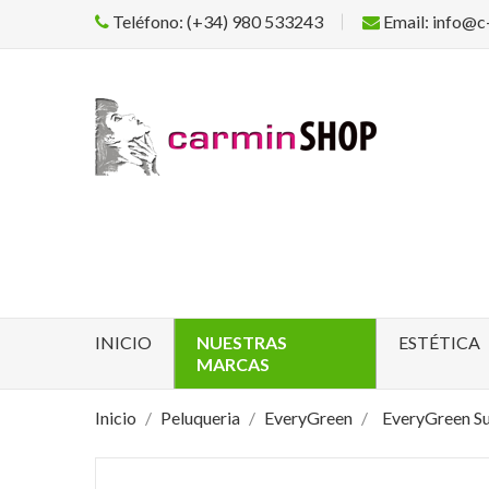
Teléfono: (+34) 980 533243
Email: info@c
INICIO
NUESTRAS
ESTÉTICA
MARCAS
Inicio
Peluqueria
EveryGreen
EveryGreen S