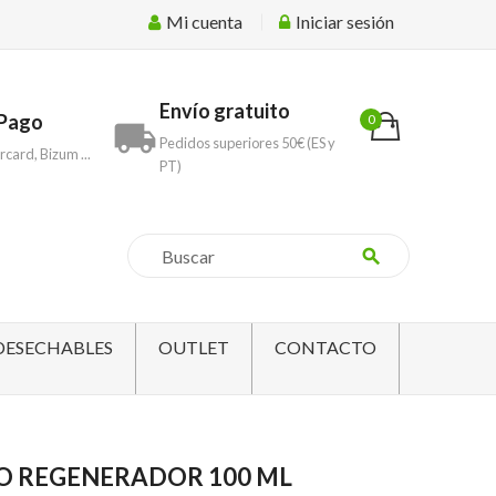
Mi cuenta
Iniciar sesión
Envío gratuito
Pago
0
local_shipping
Pedidos superiores 50€ (ES y
rcard, Bizum ...
PT)
search
DESECHABLES
OUTLET
CONTACTO
O REGENERADOR 100 ML