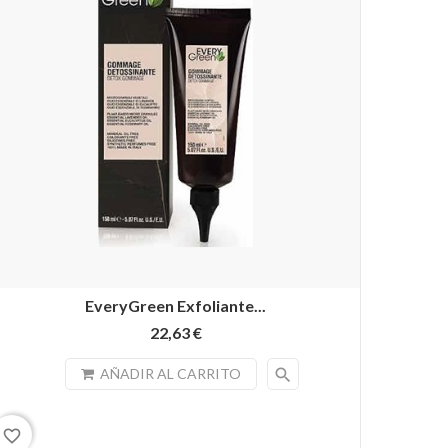
EveryGreen Exfoliante...
22,63 €
search
AÑADIR AL CARRITO
favorite_border