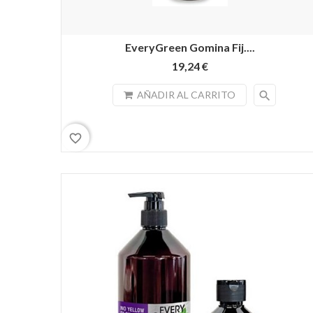
EveryGreen Gomina Fij....
19,24 €
search
AÑADIR AL CARRITO
favorite_border