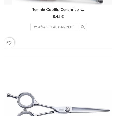
Termix Cepillo Ceramico -...
8,45 €
search
AÑADIR AL CARRITO
favorite_border