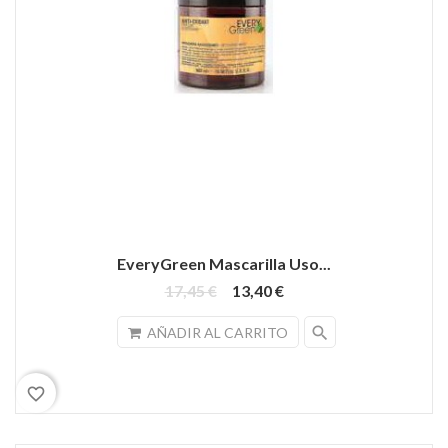
EveryGreen Mascarilla Uso...
17,45 €
13,40 €
search
AÑADIR AL CARRITO
favorite_border