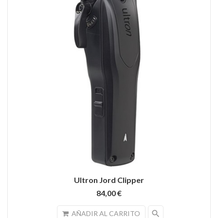
Ultron Jord Clipper
84,00 €
search
AÑADIR AL CARRITO