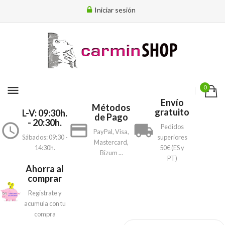
Iniciar sesión
menu
0
Envío
Métodos
gratuito
L-V: 09:30h.
de Pago
- 20:30h.
access_time
payment
local_shipping
Pedidos
PayPal, Visa,
Sábados: 09:30 -
superiores
Mastercard,
14:30h.
50€ (ES y
Bizum ...
PT)
Ahorra al
comprar
Registrate y
acumula con tu
compra