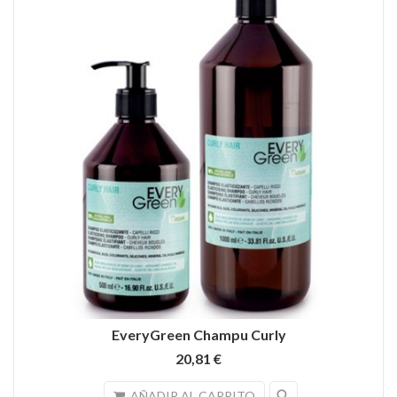
EveryGreen Champu Curly
20,81 €
search
AÑADIR AL CARRITO