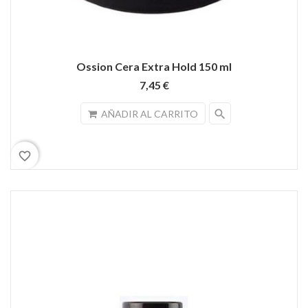
Ossion Cera Extra Hold 150 ml
7,45 €
search
AÑADIR AL CARRITO
favorite_border