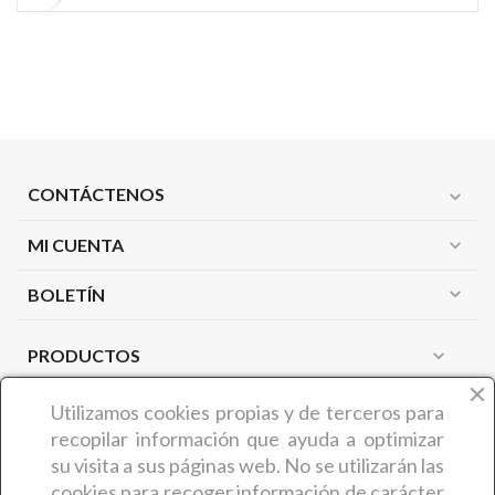
CONTÁCTENOS
expand_more
MI CUENTA
expand_more
expand_more
BOLETÍN
PRODUCTOS
expand_more
NUESTRA EMPRESA
expand_more
Utilizamos cookies propias y de terceros
para
recopilar información que ayuda a optimizar
su visita a sus páginas web. No se utilizarán las
¿QUIÉNES SOMOS?
cookies para recoger información de carácter