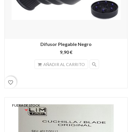
Difusor Plegable Negro
9,90 €
search
AÑADIR AL CARRITO
favorite_border
FUERA DE STOCK