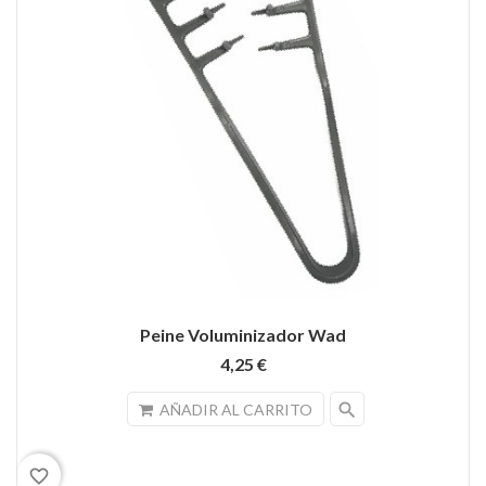
Peine Voluminizador Wad
4,25 €
search
AÑADIR AL CARRITO
favorite_border