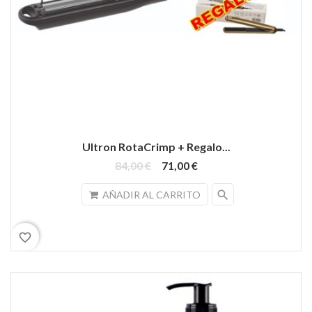
Ultron RotaCrimp + Regalo...
84,00 €
71,00 €
search
AÑADIR AL CARRITO
favorite_border