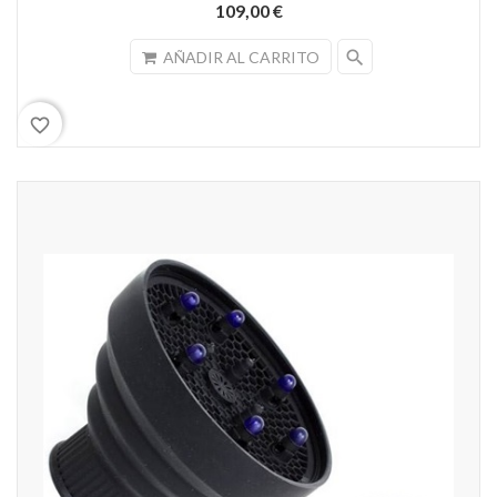
109,00 €
search
AÑADIR AL CARRITO
favorite_border