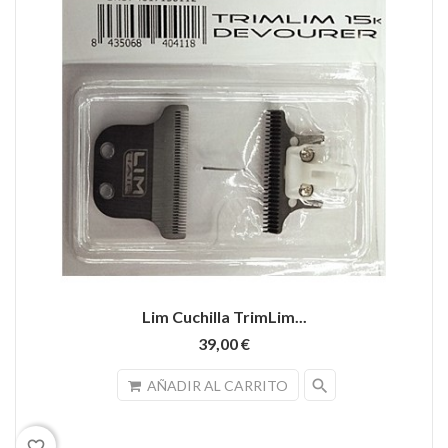
Lim Cuchilla TrimLim...
39,00 €
search
AÑADIR AL CARRITO
favorite_border