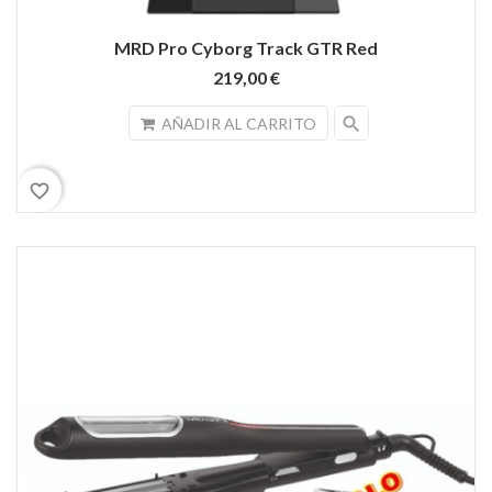
MRD Pro Cyborg Track GTR Red
219,00 €
search
AÑADIR AL CARRITO
favorite_border