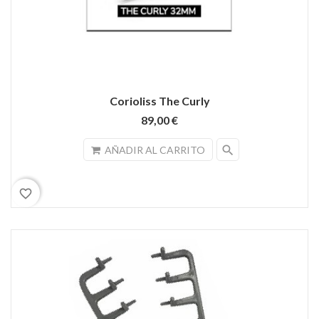
Corioliss The Curly
89,00 €
search
AÑADIR AL CARRITO
favorite_border