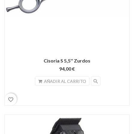
Cisoria S 5,5'' Zurdos
94,00 €
search
AÑADIR AL CARRITO
favorite_border