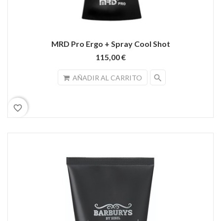
MRD Pro Ergo + Spray Cool Shot
115,00 €
search
AÑADIR AL CARRITO
favorite_border