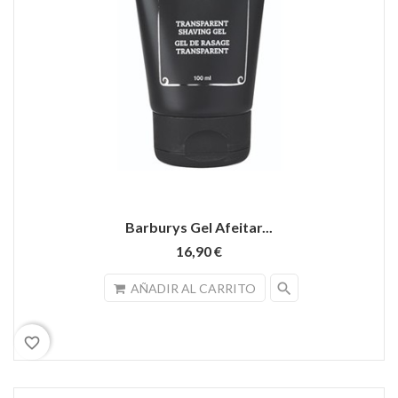
Barburys Gel Afeitar...
16,90 €
search
AÑADIR AL CARRITO
favorite_border