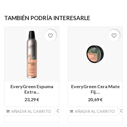
TAMBIÉN PODRÍA INTERESARLE
favorite_border
favorite_border
EveryGreen Espuma
EveryGreen Cera Mate
Extra...
Fij....
23,29 €
20,69 €
search
search
AÑADIR AL CARRITO
AÑADIR AL CARRITO