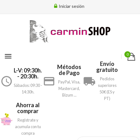
Iniciar sesión
menu
0
Envío
Métodos
gratuito
L-V: 09:30h.
de Pago
- 20:30h.
access_time
payment
local_shipping
Pedidos
PayPal, Visa,
Sábados: 09:30 -
superiores
Mastercard,
14:30h.
50€ (ES y
Bizum ...
PT)
Ahorra al
comprar
Registrate y
acumula con tu
compra