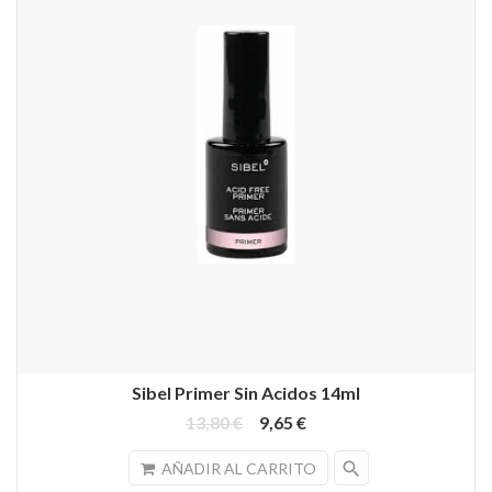
Sibel Primer Sin Acidos 14ml
13,80 €
9,65 €
search
AÑADIR AL CARRITO