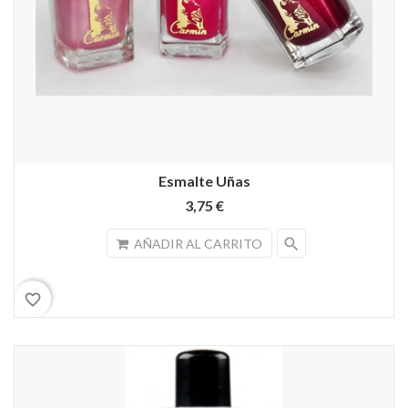
Esmalte Uñas
3,75 €
search
AÑADIR AL CARRITO
favorite_border