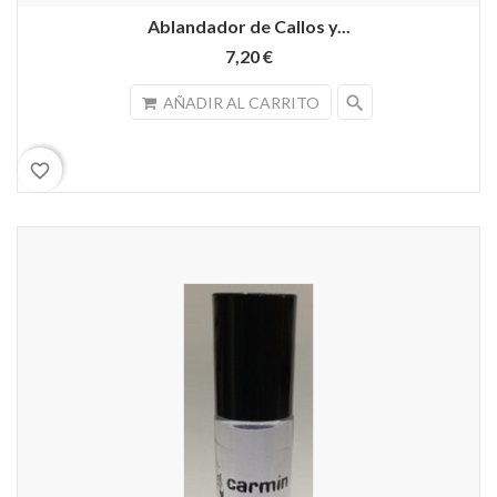
Ablandador de Callos y...
7,20 €
search
AÑADIR AL CARRITO
favorite_border