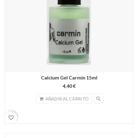
Calcium Gel Carmin 15ml
4,40 €
search
AÑADIR AL CARRITO
favorite_border