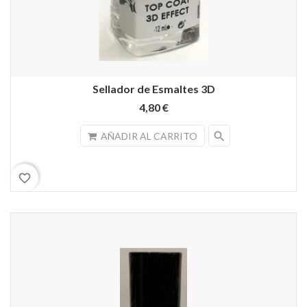
Sellador de Esmaltes 3D
4,80 €
search
AÑADIR AL CARRITO
favorite_border