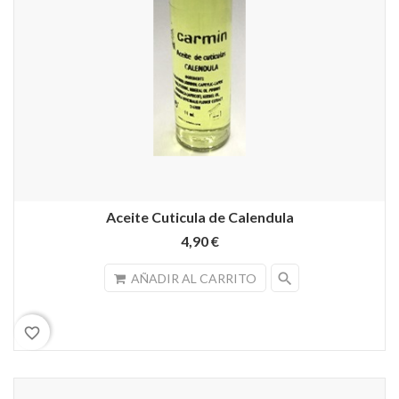
Aceite Cuticula de Calendula
4,90 €
search
AÑADIR AL CARRITO
favorite_border