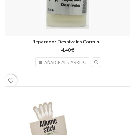
Reparador Desniveles Carmin...
4,40 €
search
AÑADIR AL CARRITO
favorite_border