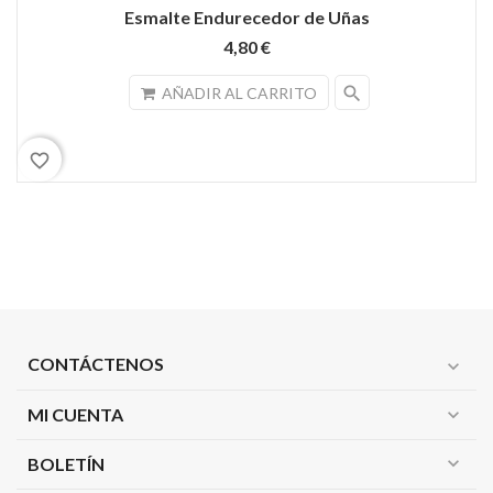
Esmalte Endurecedor de Uñas
4,80 €
search
AÑADIR AL CARRITO
favorite_border
CONTÁCTENOS
expand_more
MI CUENTA
expand_more
expand_more
BOLETÍN