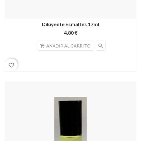
Diluyente Esmaltes 17ml
4,80 €
search
AÑADIR AL CARRITO
favorite_border