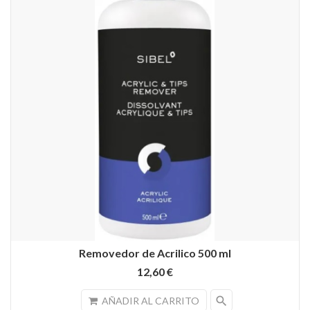
Removedor de Acrilico 500 ml
12,60 €
search
AÑADIR AL CARRITO