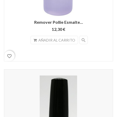
Remover Pollie Esmalte...
12,30 €
search
AÑADIR AL CARRITO
favorite_border