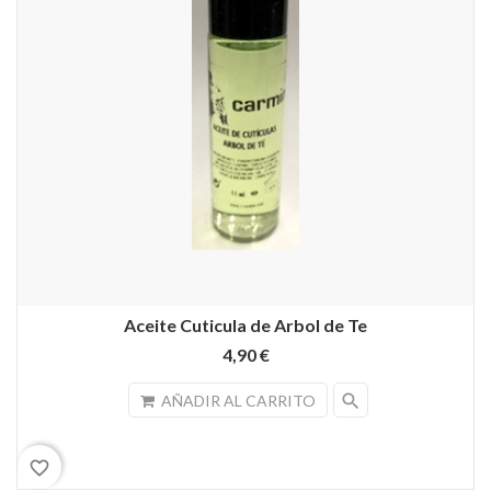
Aceite Cuticula de Arbol de Te
4,90 €
search
AÑADIR AL CARRITO
favorite_border