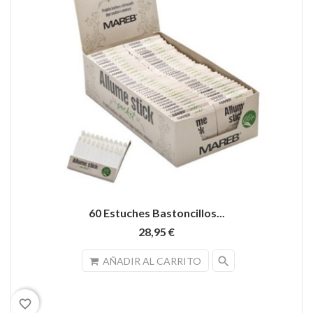
60 Estuches Bastoncillos...
28,95 €
search
AÑADIR AL CARRITO
favorite_border