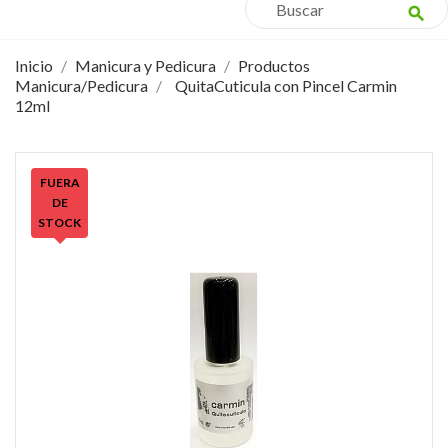
search
Inicio
Manicura y Pedicura
Productos
Manicura/Pedicura
QuitaCuticula con Pincel Carmin
12ml
FUERA
DE
STOCK