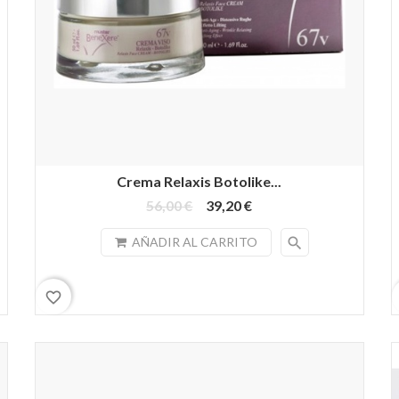
Crema Relaxis Botolike...
56,00 €
39,20 €
search
AÑADIR AL CARRITO
favorite_border