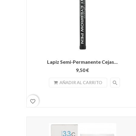
Lapiz Semi-Permanente Cejas...
9,50 €
search
AÑADIR AL CARRITO
favorite_border