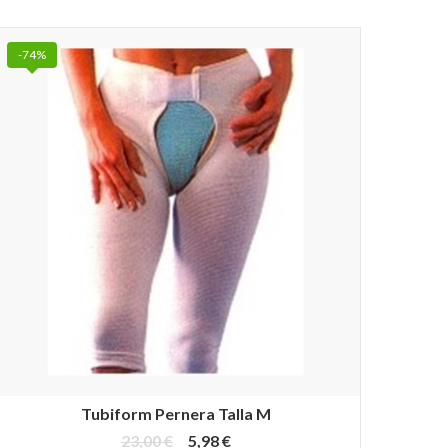
-74%
Tubiform Pernera Talla M
23,00 €
5,98 €