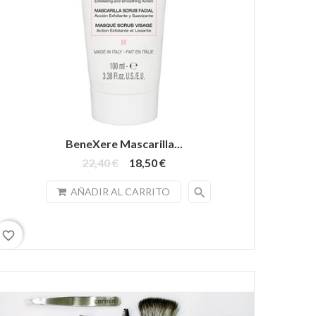
BeneXere Mascarilla...
22,40 €
18,50 €
search
AÑADIR AL CARRITO
favorite_border