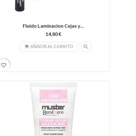
Fluido Laminacion Cejas y...
14,80 €
search
AÑADIR AL CARRITO
favorite_border