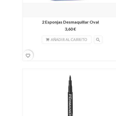
2 Esponjas Desmaquillar Oval
3,60 €
search
AÑADIR AL CARRITO
favorite_border