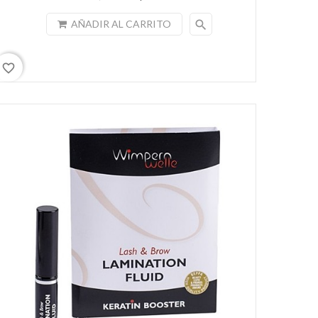
search
AÑADIR AL CARRITO
favorite_border