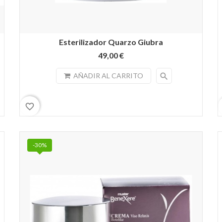
Esterilizador Quarzo Giubra
49,00 €
search
AÑADIR AL CARRITO
favorite_border
-30%