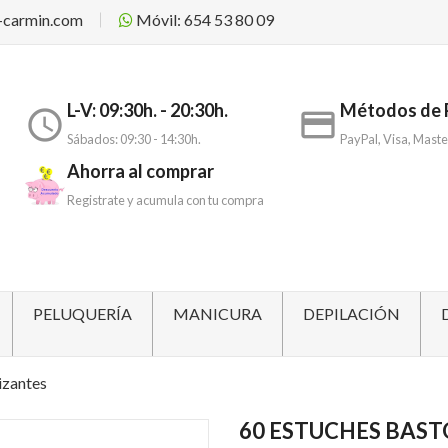
-carmin.com
Móvil: 654 53 80 09
L-V: 09:30h. - 20:30h.
Métodos de 
access_time
payment
Sábados: 09:30 - 14:30h.
PayPal, Visa, Maste
Ahorra al comprar
Registrate y acumula con tu compra
PELUQUERÍA
MANICURA
DEPILACIÓN
izantes
60 ESTUCHES BAST