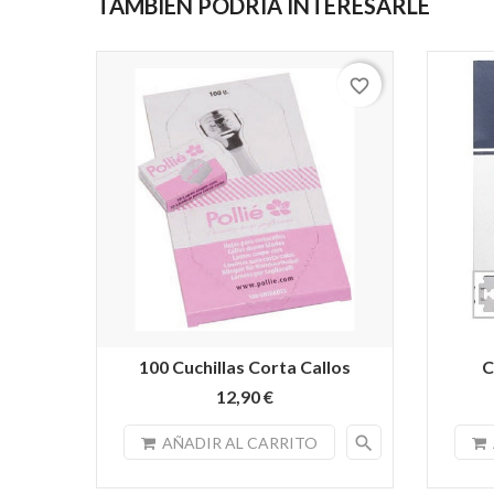
TAMBIÉN PODRÍA INTERESARLE
favorite_border
100 Cuchillas Corta Callos
C
12,90 €
search
AÑADIR AL CARRITO