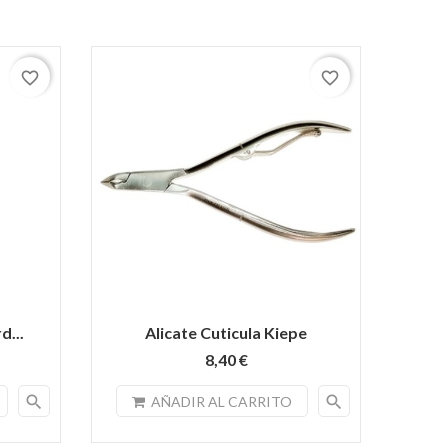
favorite_border
favorite_border
d...
Alicate Cuticula Kiepe
8,40 €
search
search
AÑADIR AL CARRITO