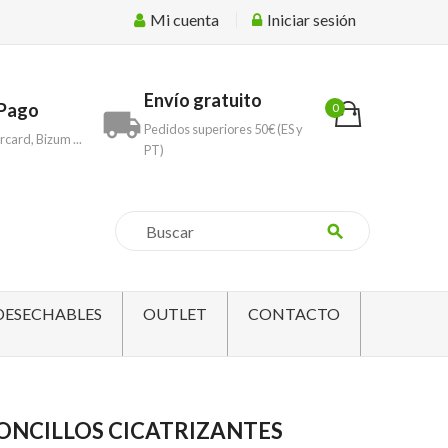
Mi cuenta
Iniciar sesión
Envío gratuito
Pago
0
local_shipping
Pedidos superiores 50€ (ES y
rcard, Bizum ...
PT)
search
DESECHABLES
OUTLET
CONTACTO
ONCILLOS CICATRIZANTES