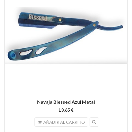
Navaja Blessed Azul Metal
13,65 €
search
AÑADIR AL CARRITO