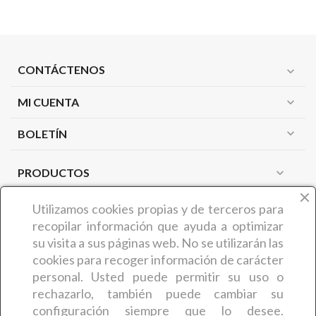
CONTÁCTENOS
expand_more
MI CUENTA
expand_more
expand_more
BOLETÍN
PRODUCTOS
expand_more
NUESTRA EMPRESA
expand_more
Utilizamos cookies propias y de terceros
para
recopilar información que ayuda a optimizar
su visita a sus páginas web. No se utilizarán las
¿QUIÉNES SOMOS?
cookies para recoger información de carácter
COMERCIAL CARMIN (Benedicta Camaron de Castro) es
personal. Usted puede permitir su uso o
una empresa zamorana que desde hace más de 30 años
rechazarlo, también puede cambiar su
ofrece a sus clientes
artículos y productos relacionados
configuración siempre que lo desee.