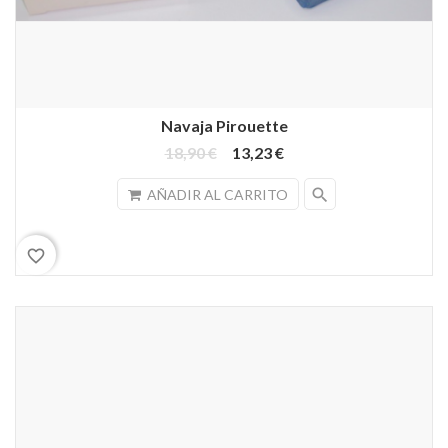
Navaja Pirouette
18,90 €
13,23 €
search
AÑADIR AL CARRITO
favorite_border