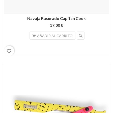
Navaja Rasurado Capitan Cook
17,00 €
search
AÑADIR AL CARRITO
favorite_border