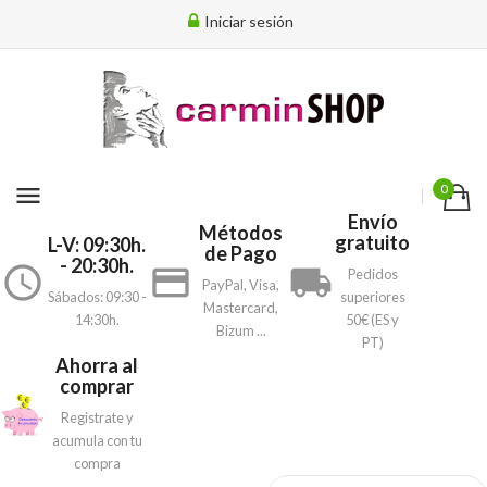
Iniciar sesión
menu
0
Envío
Métodos
gratuito
L-V: 09:30h.
de Pago
- 20:30h.
access_time
payment
local_shipping
Pedidos
PayPal, Visa,
Sábados: 09:30 -
superiores
Mastercard,
14:30h.
50€ (ES y
Bizum ...
PT)
Ahorra al
comprar
Registrate y
acumula con tu
compra