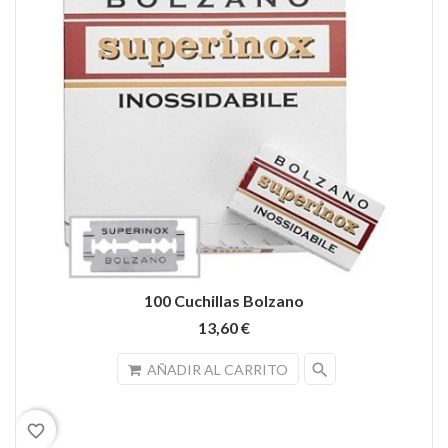
100 Cuchillas Bolzano
13,60 €
search
AÑADIR AL CARRITO
favorite_border