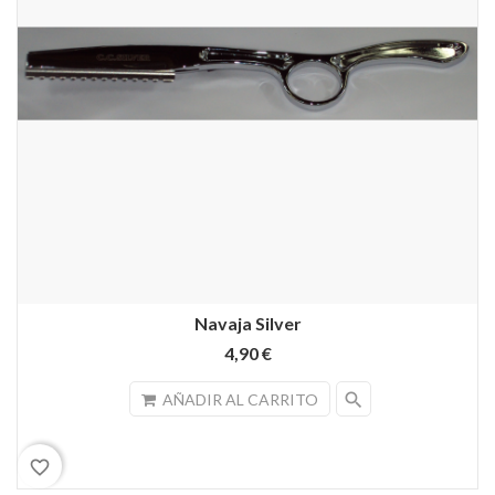
Navaja Silver
4,90 €
search
AÑADIR AL CARRITO
favorite_border