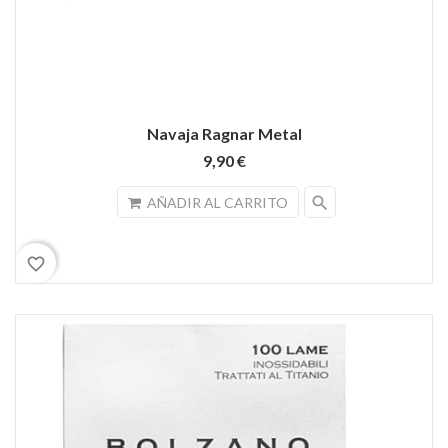
Navaja Ragnar Metal
9,90 €
search
AÑADIR AL CARRITO
favorite_border