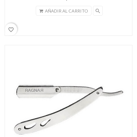
search
AÑADIR AL CARRITO
favorite_border