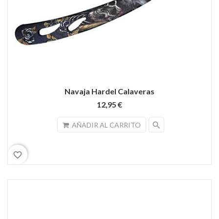
Navaja Hardel Calaveras
12,95 €
search
AÑADIR AL CARRITO
favorite_border