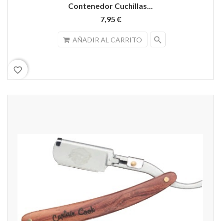
Contenedor Cuchillas...
7,95 €
search
AÑADIR AL CARRITO
favorite_border