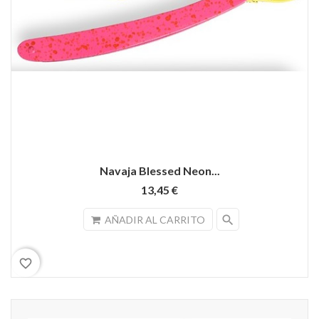
Navaja Blessed Neon...
13,45 €
search
AÑADIR AL CARRITO
favorite_border