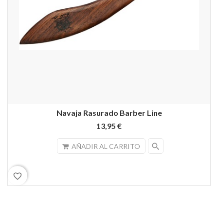
Navaja Rasurado Barber Line
13,95 €
search
AÑADIR AL CARRITO
favorite_border