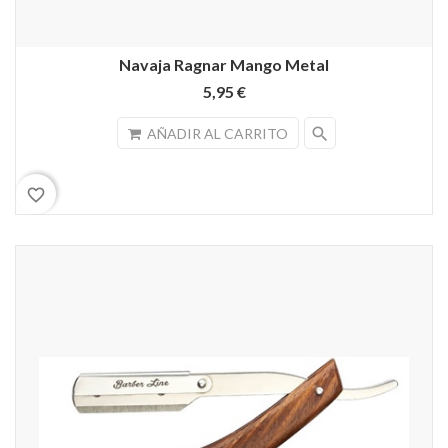
Navaja Ragnar Mango Metal
5,95 €
search
AÑADIR AL CARRITO
favorite_border