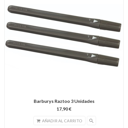
Barburys Raztoo 3 Unidades
17,90 €
search
AÑADIR AL CARRITO