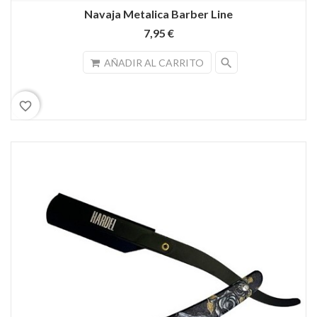
Navaja Metalica Barber Line
7,95 €
search
AÑADIR AL CARRITO
favorite_border