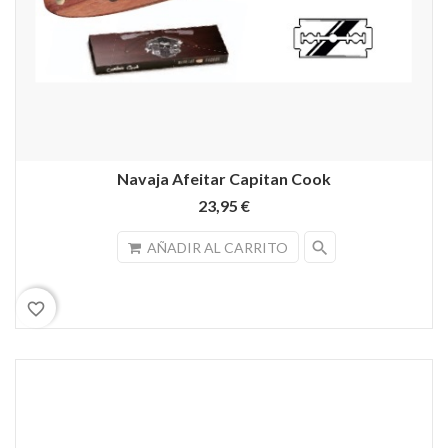
Navaja Afeitar Capitan Cook
23,95 €
search
AÑADIR AL CARRITO
favorite_border