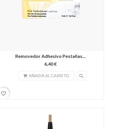
Removedor Adhesivo Pestañas...
6,40 €
search
AÑADIR AL CARRITO
favorite_border