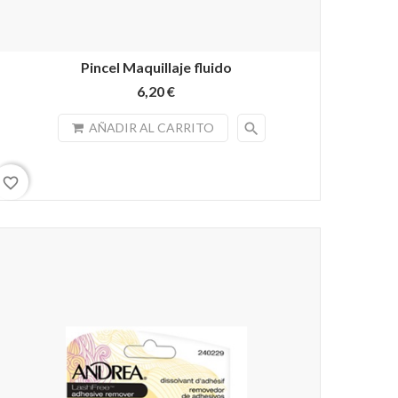
Pincel Maquillaje fluido
6,20 €
search
AÑADIR AL CARRITO
favorite_border