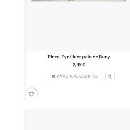
Pincel Eye Liner pelo de Buey
2,45 €
search
AÑADIR AL CARRITO
favorite_border