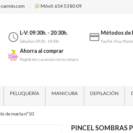
-carmin.com
Móvil: 654 53 80 09
L-V: 09:30h. - 20:30h.
Métodos de 
access_time
payment
Sábados: 09:30 - 14:30h.
PayPal, Visa, Maste
Ahorra al comprar
Registrate y acumula con tu compra
PELUQUERÍA
MANICURA
DEPILACIÓN
lo de marta nº10
PINCEL SOMBRAS P