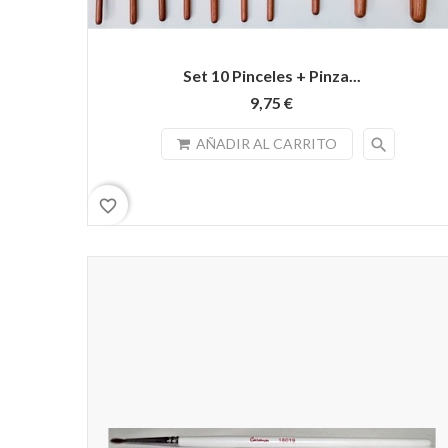
Set 10 Pinceles + Pinza...
9,75 €
search
AÑADIR AL CARRITO
favorite_border