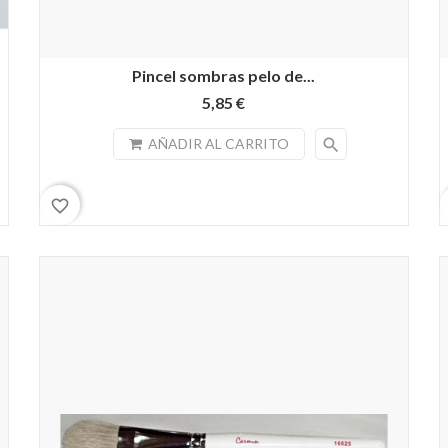
Pincel sombras pelo de...
5,85 €
search
AÑADIR AL CARRITO
favorite_border