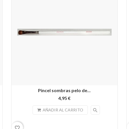
Pincel sombras pelo de...
4,95 €
search
AÑADIR AL CARRITO
favorite_border