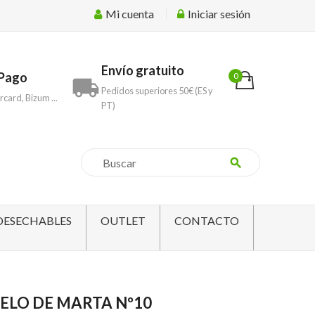
Mi cuenta
Iniciar sesión
Envío gratuito
Pago
0
local_shipping
Pedidos superiores 50€ (ES y
rcard, Bizum ...
PT)
search
DESECHABLES
OUTLET
CONTACTO
ELO DE MARTA Nº10