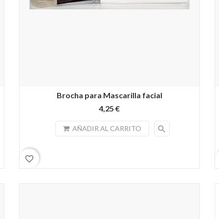
Brocha para Mascarilla facial
4,25 €
search
AÑADIR AL CARRITO
favorite_border