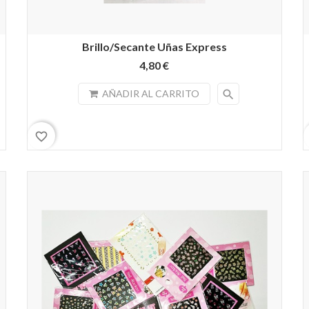
Brillo/Secante Uñas Express
4,80 €
search
AÑADIR AL CARRITO
favorite_border