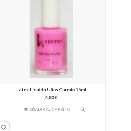
Latex Liquido Uñas Carmin 15ml
4,80 €
search
AÑADIR AL CARRITO
favorite_border