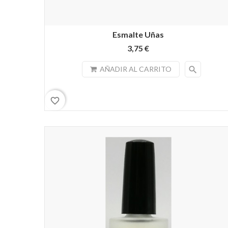
Esmalte Uñas
3,75 €
search
AÑADIR AL CARRITO
favorite_border