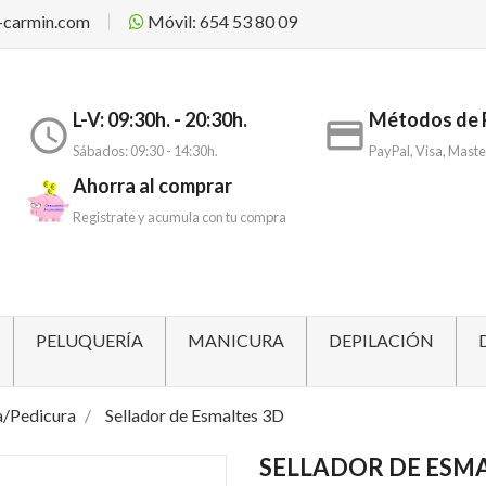
-carmin.com
Móvil: 654 53 80 09
L-V: 09:30h. - 20:30h.
Métodos de 
access_time
payment
Sábados: 09:30 - 14:30h.
PayPal, Visa, Maste
Ahorra al comprar
Registrate y acumula con tu compra
PELUQUERÍA
MANICURA
DEPILACIÓN
a/Pedicura
Sellador de Esmaltes 3D
SELLADOR DE ESMA