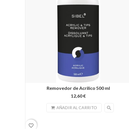
Removedor de Acrilico 500 ml
12,60 €
search
AÑADIR AL CARRITO
favorite_border