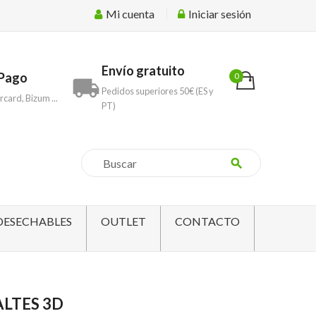
Mi cuenta
Iniciar sesión
Envío gratuito
Pago
0
local_shipping
Pedidos superiores 50€ (ES y
rcard, Bizum ...
PT)
search
DESECHABLES
OUTLET
CONTACTO
LTES 3D