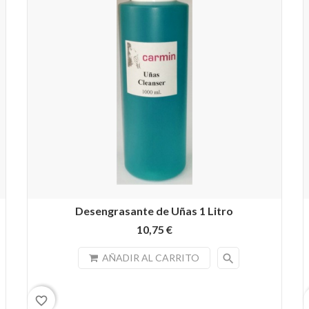
Desengrasante de Uñas 1 Litro
10,75 €
search
AÑADIR AL CARRITO
favorite_border