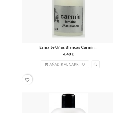
Esmalte Uñas Blancas Carmin...
4,40 €
search
AÑADIR AL CARRITO
favorite_border