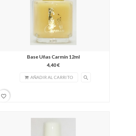
Base Uñas Carmin 12ml
4,40 €
search
AÑADIR AL CARRITO
favorite_border