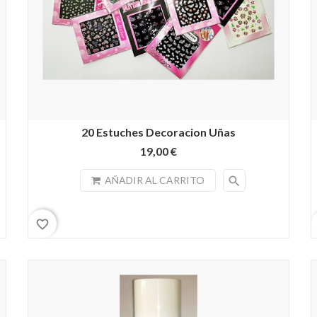
20 Estuches Decoracion Uñas
19,00 €
search
AÑADIR AL CARRITO
favorite_border