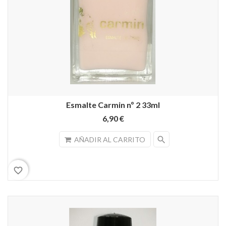
Esmalte Carmin nº 2 33ml
6,90 €
search
AÑADIR AL CARRITO
favorite_border