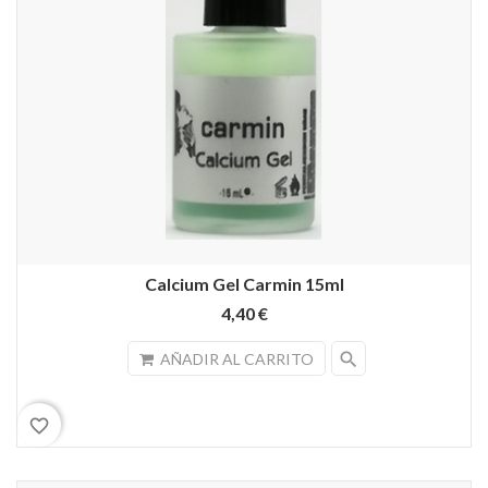
Calcium Gel Carmin 15ml
4,40 €
search
AÑADIR AL CARRITO
favorite_border