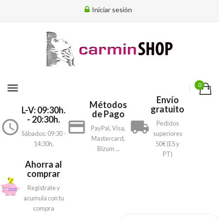
Iniciar sesión
menu
0
Envío
Métodos
gratuito
L-V: 09:30h.
de Pago
- 20:30h.
access_time
payment
local_shipping
Pedidos
PayPal, Visa,
Sábados: 09:30 -
superiores
Mastercard,
14:30h.
50€ (ES y
Bizum ...
PT)
Ahorra al
comprar
Registrate y
acumula con tu
compra