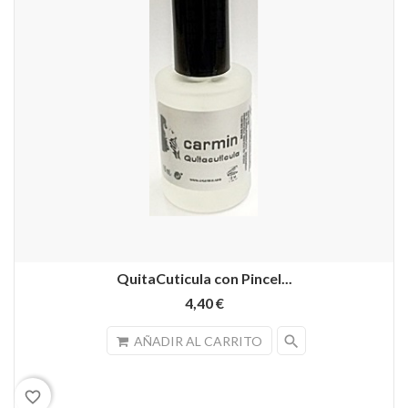
QuitaCuticula con Pincel...
4,40 €
search
AÑADIR AL CARRITO
favorite_border