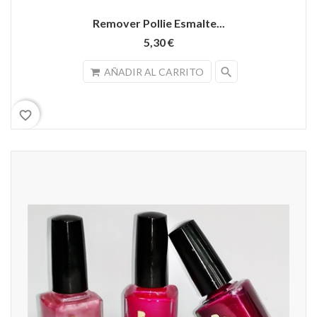
Remover Pollie Esmalte...
5,30 €
search
AÑADIR AL CARRITO
favorite_border