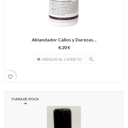
Ablandador Callos y Durezas...
4,20 €
search
AÑADIR AL CARRITO
favorite_border
FUERA DE STOCK