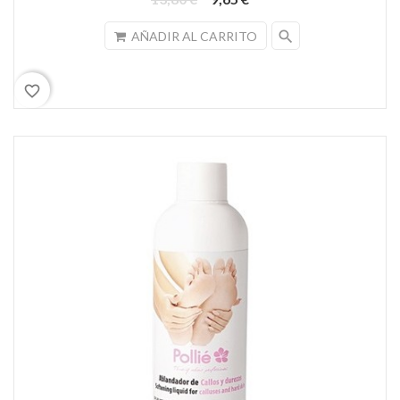
search
AÑADIR AL CARRITO
favorite_border