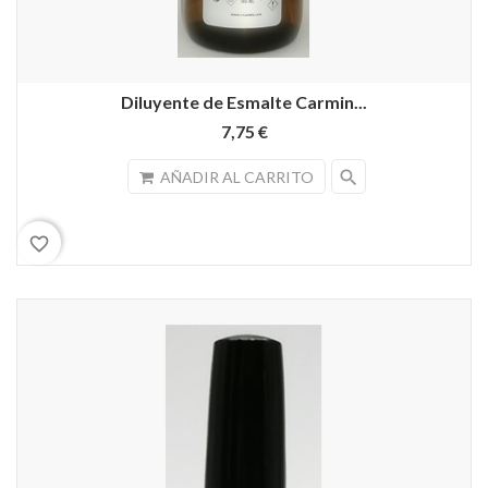
Diluyente de Esmalte Carmin...
7,75 €
search
AÑADIR AL CARRITO
favorite_border