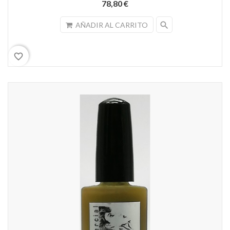
78,80 €
search
AÑADIR AL CARRITO
favorite_border