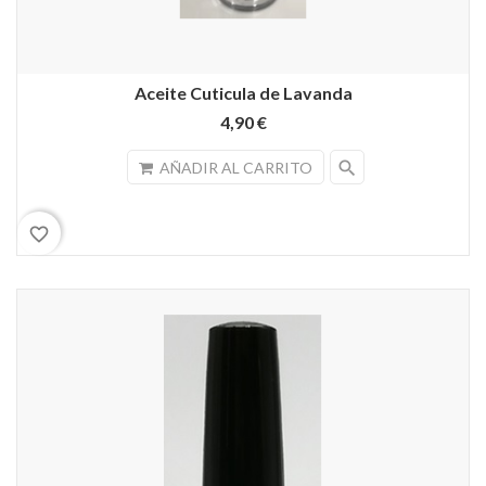
Aceite Cuticula de Lavanda
4,90 €
search
AÑADIR AL CARRITO
favorite_border