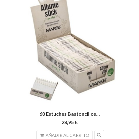
60 Estuches Bastoncillos...
28,95 €
search
AÑADIR AL CARRITO