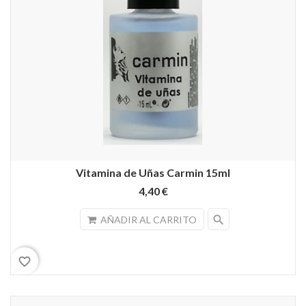
Vitamina de Uñas Carmin 15ml
4,40 €
search
AÑADIR AL CARRITO
favorite_border