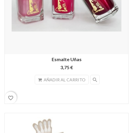
Esmalte Uñas
3,75 €
search
AÑADIR AL CARRITO
favorite_border