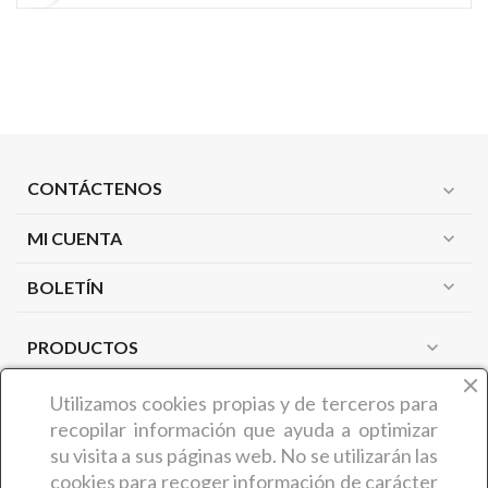
CONTÁCTENOS
expand_more
MI CUENTA
expand_more
expand_more
BOLETÍN
PRODUCTOS
expand_more
NUESTRA EMPRESA
expand_more
Utilizamos cookies propias y de terceros
para
recopilar información que ayuda a optimizar
su visita a sus páginas web. No se utilizarán las
¿QUIÉNES SOMOS?
cookies para recoger información de carácter