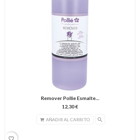
Remover Pollie Esmalte...
12,30 €
search
AÑADIR AL CARRITO
favorite_border