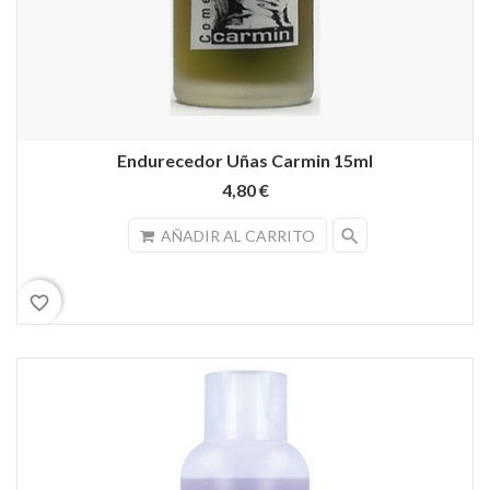
Endurecedor Uñas Carmin 15ml
4,80 €
search
AÑADIR AL CARRITO
favorite_border