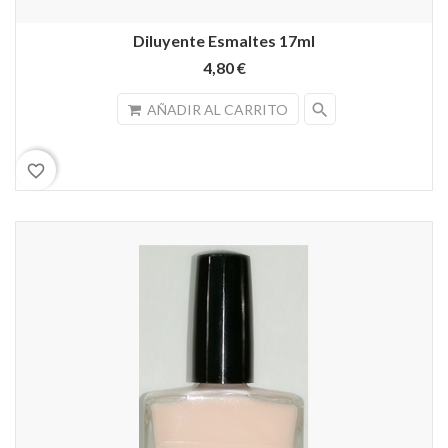
Diluyente Esmaltes 17ml
4,80 €
search
AÑADIR AL CARRITO
favorite_border