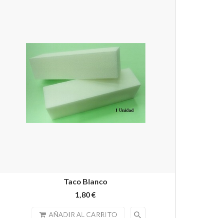
Taco Blanco
1,80 €
search
AÑADIR AL CARRITO