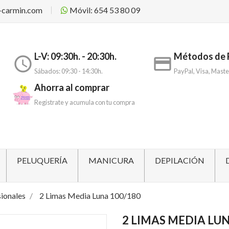
-carmin.com
Móvil: 654 53 80 09
L-V: 09:30h. - 20:30h.
Métodos de 
access_time
payment
Sábados: 09:30 - 14:30h.
PayPal, Visa, Maste
Ahorra al comprar
Registrate y acumula con tu compra
PELUQUERÍA
MANICURA
DEPILACIÓN
sionales
2 Limas Media Luna 100/180
2 LIMAS MEDIA LUN