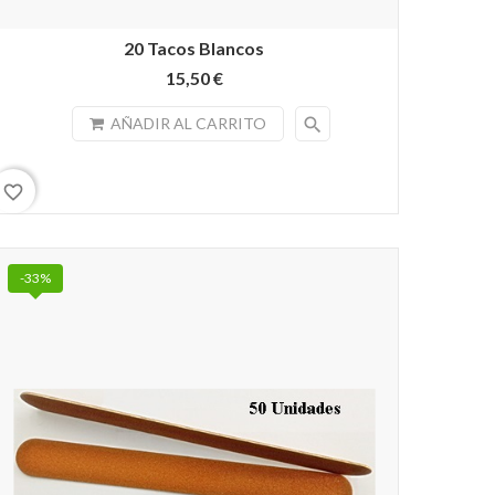
20 Tacos Blancos
15,50 €
search
AÑADIR AL CARRITO
favorite_border
-33%