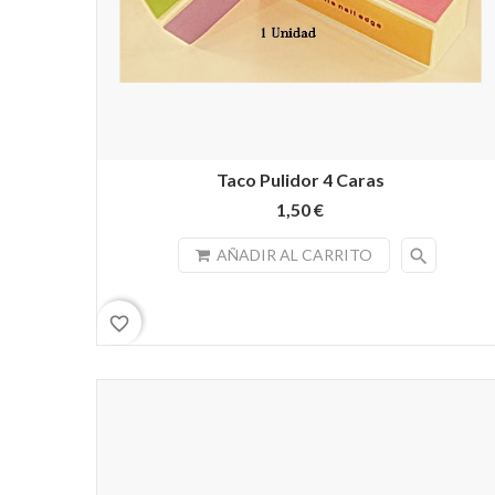
Taco Pulidor 4 Caras
1,50 €
search
AÑADIR AL CARRITO
favorite_border