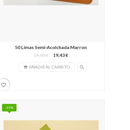
50 Limas Semi-Acolchada Marron
29,00 €
19,43 €
search
AÑADIR AL CARRITO
favorite_border
-25%