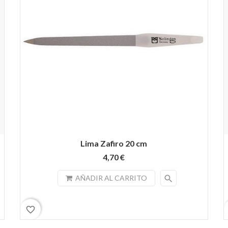
Lima Zafiro 20 cm
4,70 €
search
AÑADIR AL CARRITO
favorite_border