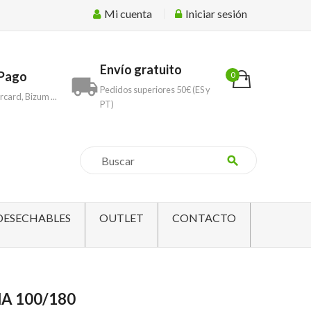
Mi cuenta
Iniciar sesión
Envío gratuito
Pago
0
local_shipping
Pedidos superiores 50€ (ES y
rcard, Bizum ...
PT)
search
DESECHABLES
OUTLET
CONTACTO
A 100/180