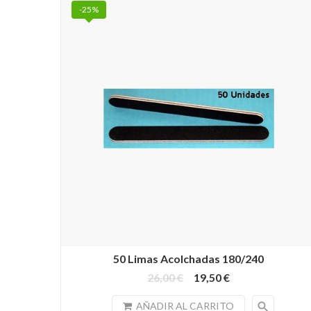
-25%
50 Limas Acolchadas 180/240
26,00 €
19,50 €
search
AÑADIR AL CARRITO