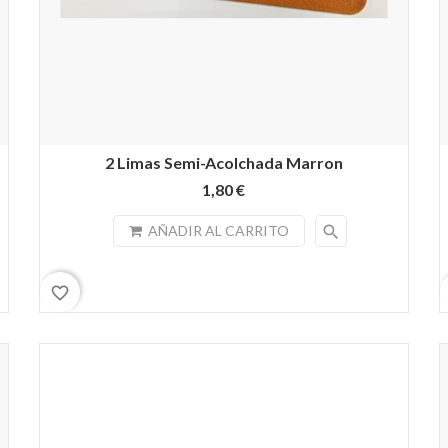
2 Limas Semi-Acolchada Marron
1,80 €
search
AÑADIR AL CARRITO
favorite_border