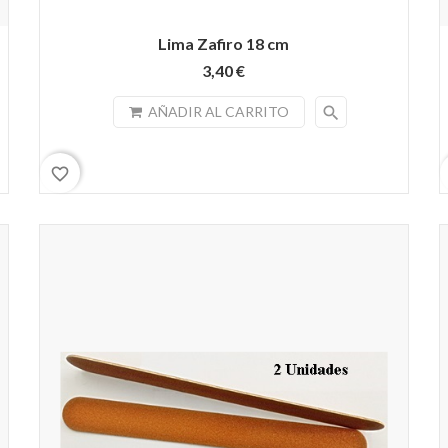
Lima Zafiro 18 cm
3,40 €
search
AÑADIR AL CARRITO
favorite_border