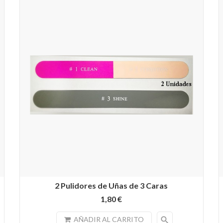
2 Pulidores de Uñas de 3 Caras
1,80 €
search
AÑADIR AL CARRITO