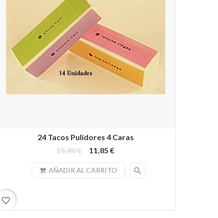
24 Tacos Pulidores 4 Caras
15,80 €
11,85 €
search
AÑADIR AL CARRITO
favorite_border