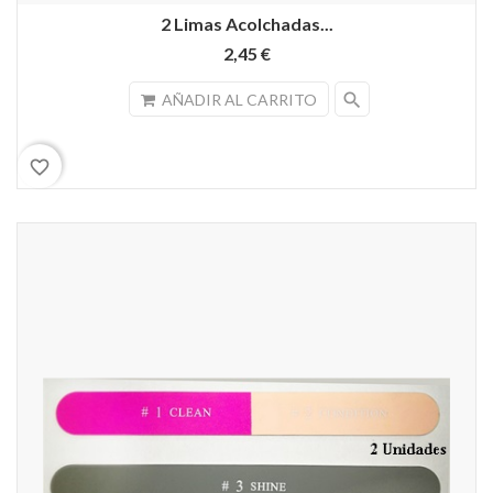
2 Limas Acolchadas...
2,45 €
search
AÑADIR AL CARRITO
favorite_border