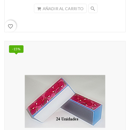
search
AÑADIR AL CARRITO
favorite_border
-15%