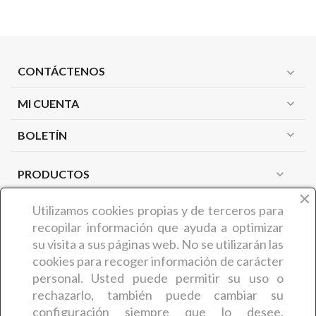
CONTÁCTENOS
expand_more
MI CUENTA
expand_more
expand_more
BOLETÍN
PRODUCTOS
expand_more
NUESTRA EMPRESA
expand_more
Utilizamos cookies propias y de terceros
para
recopilar información que ayuda a optimizar
su visita a sus páginas web. No se utilizarán las
¿QUIÉNES SOMOS?
cookies para recoger información de carácter
COMERCIAL CARMIN (Benedicta Camaron de Castro) es
personal. Usted puede permitir su uso o
una empresa zamorana que desde hace más de 30 años
rechazarlo, también puede cambiar su
ofrece a sus clientes
artículos y productos relacionados
configuración siempre que lo desee.