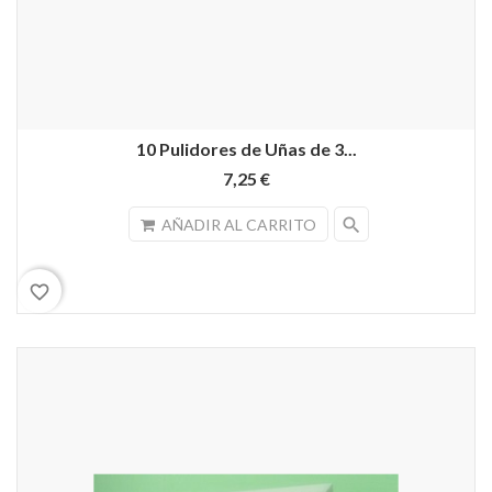
10 Pulidores de Uñas de 3...
7,25 €
search
AÑADIR AL CARRITO
favorite_border