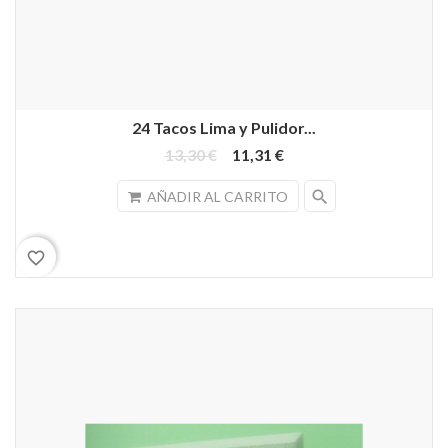
24 Tacos Lima y Pulidor...
13,30 €
11,31 €
search
AÑADIR AL CARRITO
favorite_border