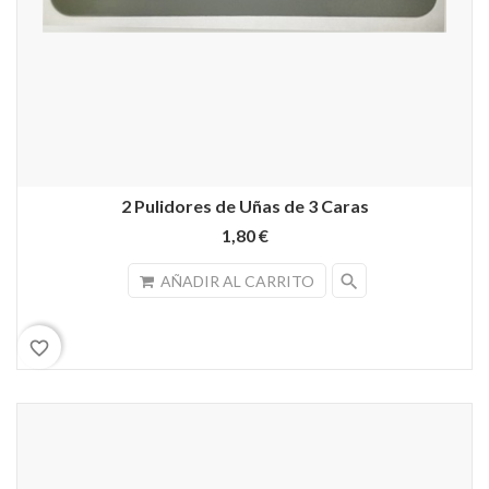
2 Pulidores de Uñas de 3 Caras
1,80 €
search
AÑADIR AL CARRITO
favorite_border