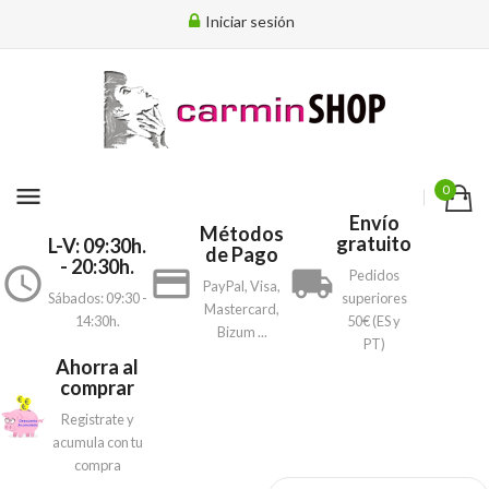
Iniciar sesión
menu
0
Envío
Métodos
gratuito
L-V: 09:30h.
de Pago
- 20:30h.
access_time
payment
local_shipping
Pedidos
PayPal, Visa,
Sábados: 09:30 -
superiores
Mastercard,
14:30h.
50€ (ES y
Bizum ...
PT)
Ahorra al
comprar
Registrate y
acumula con tu
compra