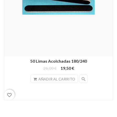
50 Limas Acolchadas 180/240
26,00 €
19,50 €
search
AÑADIR AL CARRITO
favorite_border