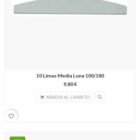
10 Limas Media Luna 100/180
9,80 €
search
AÑADIR AL CARRITO
favorite_border