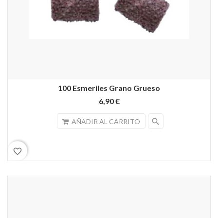
100 Esmeriles Grano Grueso
6,90 €
search
AÑADIR AL CARRITO
favorite_border