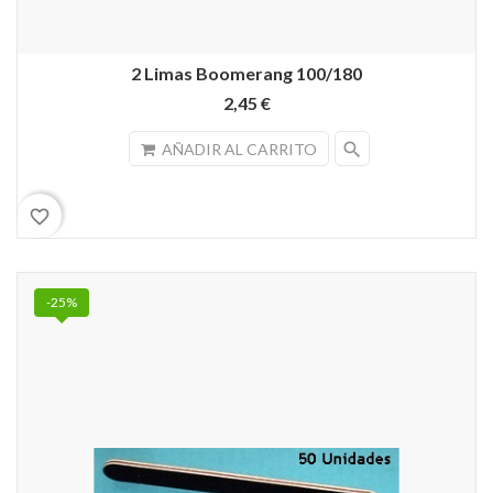
2 Limas Boomerang 100/180
2,45 €
search
AÑADIR AL CARRITO
favorite_border
-25%