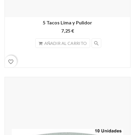
5 Tacos Lima y Pulidor
7,25 €
search
AÑADIR AL CARRITO
favorite_border