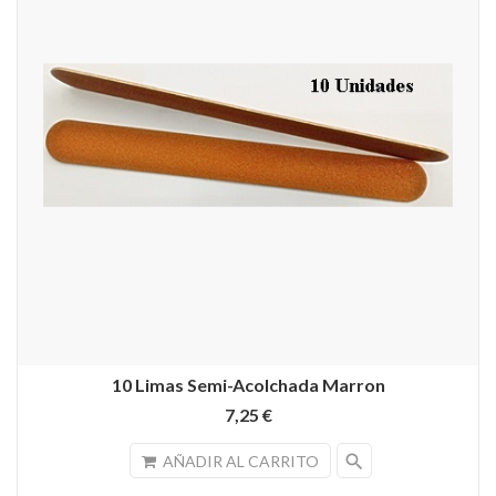
10 Limas Semi-Acolchada Marron
7,25 €
search
AÑADIR AL CARRITO