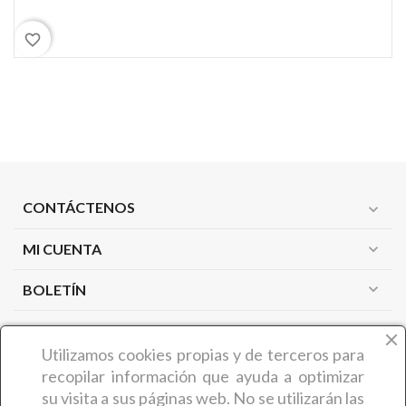
favorite_border
CONTÁCTENOS
expand_more
MI CUENTA
expand_more
expand_more
BOLETÍN
PRODUCTOS
expand_more
Utilizamos cookies propias y de terceros
para
recopilar información que ayuda a optimizar
NUESTRA EMPRESA
expand_more
su visita a sus páginas web. No se utilizarán las