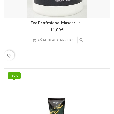
Eva Profesional Mascarilla...
11,00 €
search
AÑADIR AL CARRITO
favorite_border
-60%