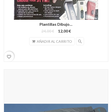
Plantillas Dibujo...
24,00 €
12,00 €
search
AÑADIR AL CARRITO
favorite_border