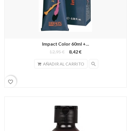
Impact Color 60ml +...
12,95 €
8,42 €
search
AÑADIR AL CARRITO
favorite_border