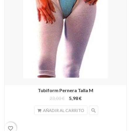
Tubiform Pernera Talla M
23,00 €
5,98 €
search
AÑADIR AL CARRITO
favorite_border