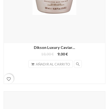
Dikson Luxury Caviar...
18,00 €
9,00 €
search
AÑADIR AL CARRITO
favorite_border