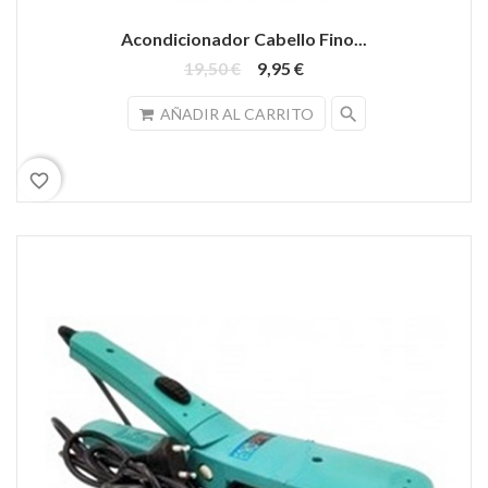
Acondicionador Cabello Fino...
19,50 €
9,95 €
search
AÑADIR AL CARRITO
favorite_border