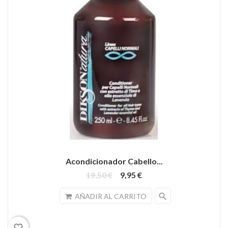
Acondicionador Cabello...
19,50 €
9,95 €
search
AÑADIR AL CARRITO
favorite_border