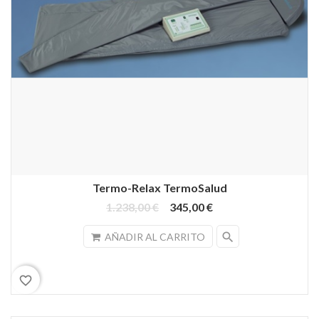
Termo-Relax TermoSalud
1.238,00 €
345,00 €
search
AÑADIR AL CARRITO
favorite_border