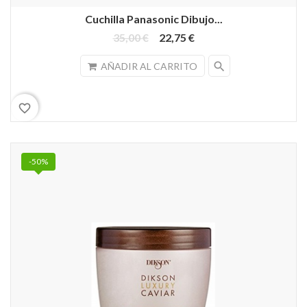
Cuchilla Panasonic Dibujo...
35,00 €
22,75 €
search
AÑADIR AL CARRITO
favorite_border
-50%