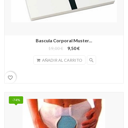
Bascula Corporal Muster...
19,00 €
9,50 €
search
AÑADIR AL CARRITO
favorite_border
-74%