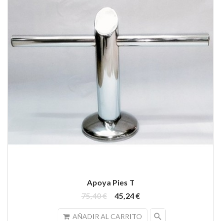
Apoya Pies T
75,40 €
45,24 €
search
AÑADIR AL CARRITO