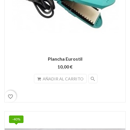
Plancha Eurostil
10,00 €
search
AÑADIR AL CARRITO
favorite_border
-40%