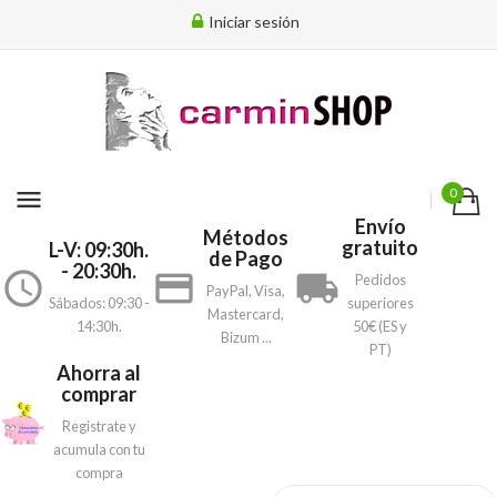
Iniciar sesión
menu
0
Envío
Métodos
gratuito
L-V: 09:30h.
de Pago
- 20:30h.
access_time
payment
local_shipping
Pedidos
PayPal, Visa,
Sábados: 09:30 -
superiores
Mastercard,
14:30h.
50€ (ES y
Bizum ...
PT)
Ahorra al
comprar
Registrate y
acumula con tu
compra