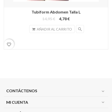
Tubiform Abdomen Talla L
14,95 €
4,78 €
search
AÑADIR AL CARRITO
favorite_border
CONTÁCTENOS
expand_more
MI CUENTA
expand_more