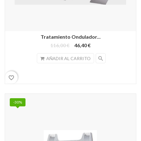
Tratamiento Ondulador...
116,00 €
46,40 €
search
AÑADIR AL CARRITO
favorite_border
-30%