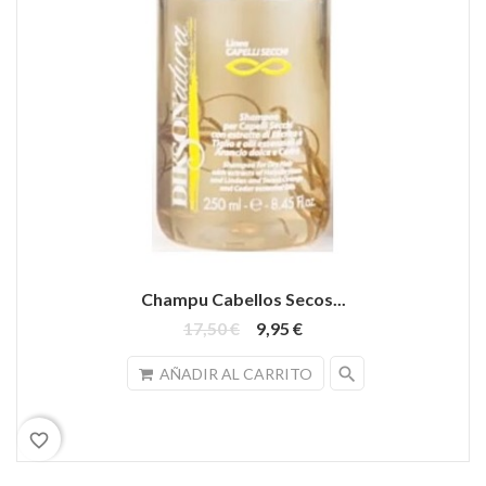
Champu Cabellos Secos...
17,50 €
9,95 €
search
AÑADIR AL CARRITO
favorite_border