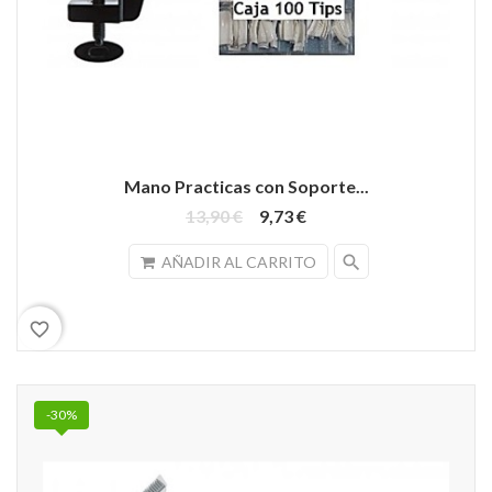
Mano Practicas con Soporte...
13,90 €
9,73 €
search
AÑADIR AL CARRITO
favorite_border
-30%