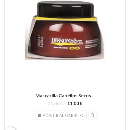
Mascarilla Cabellos Secos...
21,00 €
11,00 €
search
AÑADIR AL CARRITO