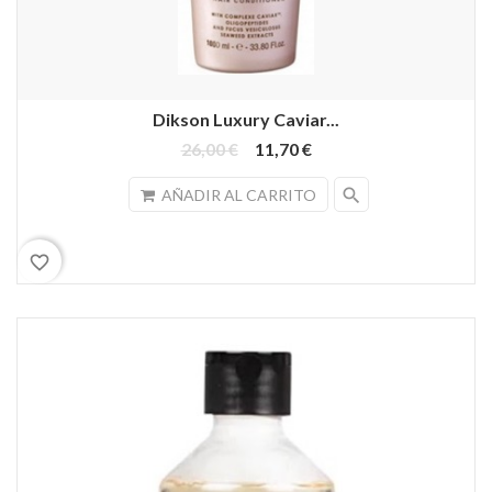
Dikson Luxury Caviar...
26,00 €
11,70 €
search
AÑADIR AL CARRITO
favorite_border