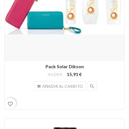
Pack Solar Dikson
43,00 €
15,91 €
search
AÑADIR AL CARRITO
favorite_border