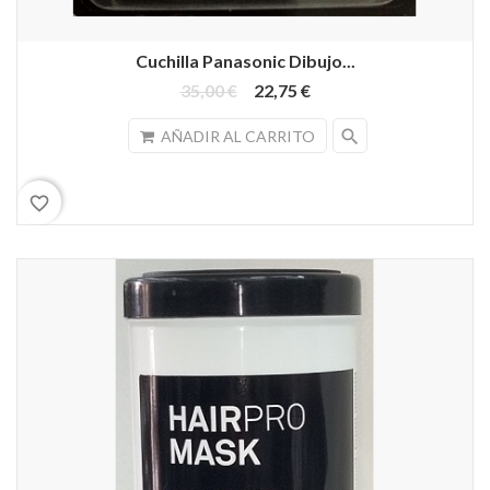
Cuchilla Panasonic Dibujo...
35,00 €
22,75 €
search
AÑADIR AL CARRITO
favorite_border