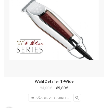
Wahl Detailer T-Wide
94,00 €
65,80 €
search
AÑADIR AL CARRITO