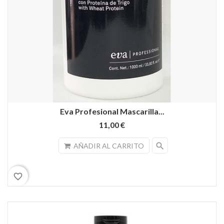
Eva Profesional Mascarilla...
11,00 €
search
AÑADIR AL CARRITO
favorite_border