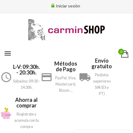
Iniciar sesión
menu
0
Envío
Métodos
gratuito
L-V: 09:30h.
de Pago
- 20:30h.
access_time
payment
local_shipping
Pedidos
PayPal, Visa,
Sábados: 09:30 -
superiores
Mastercard,
14:30h.
50€ (ES y
Bizum ...
PT)
Ahorra al
comprar
Registrate y
acumula con tu
compra