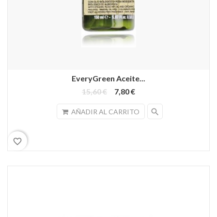
EveryGreen Aceite...
15,60 €
7,80 €
search
AÑADIR AL CARRITO
favorite_border