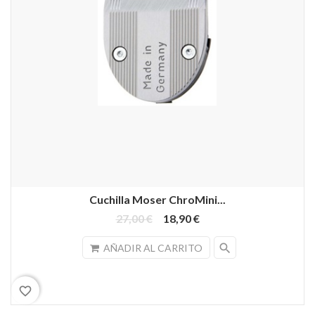
Cuchilla Moser ChroMini...
27,00 €
18,90 €
search
AÑADIR AL CARRITO
favorite_border