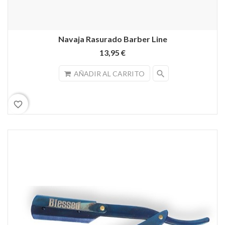
Navaja Rasurado Barber Line
13,95 €
search
AÑADIR AL CARRITO
favorite_border