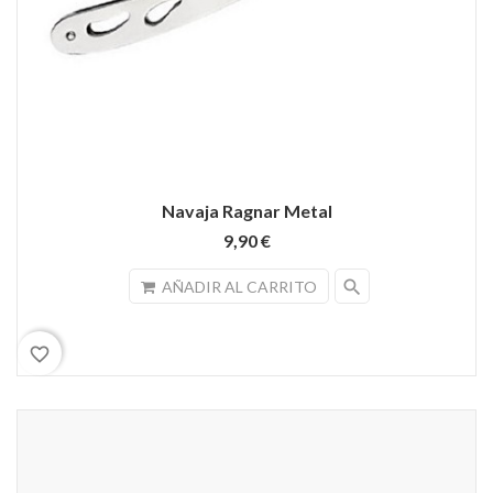
Navaja Ragnar Metal
9,90 €
search
AÑADIR AL CARRITO
favorite_border