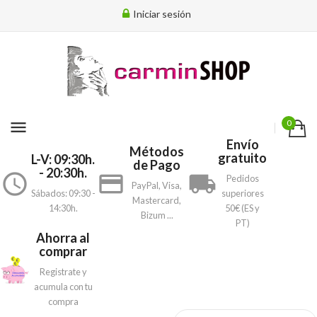
Iniciar sesión
menu
0
Envío
Métodos
gratuito
L-V: 09:30h.
de Pago
- 20:30h.
access_time
payment
local_shipping
Pedidos
PayPal, Visa,
Sábados: 09:30 -
superiores
Mastercard,
14:30h.
50€ (ES y
Bizum ...
PT)
Ahorra al
comprar
Registrate y
acumula con tu
compra