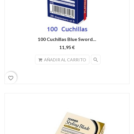
100 Cuchillas Blue Sword...
11,95 €
search
AÑADIR AL CARRITO
favorite_border