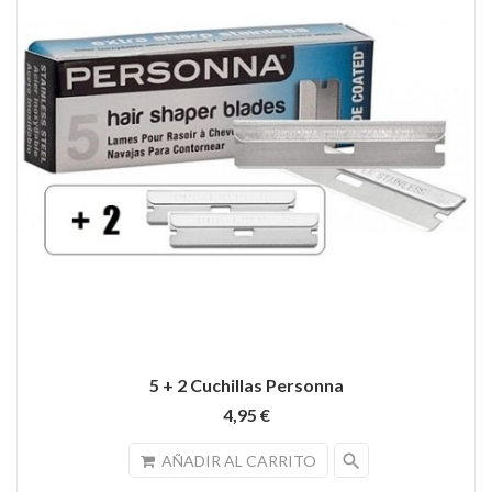
5 + 2 Cuchillas Personna
4,95 €
search
AÑADIR AL CARRITO