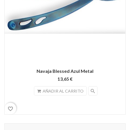
Navaja Blessed Azul Metal
13,65 €
search
AÑADIR AL CARRITO
favorite_border