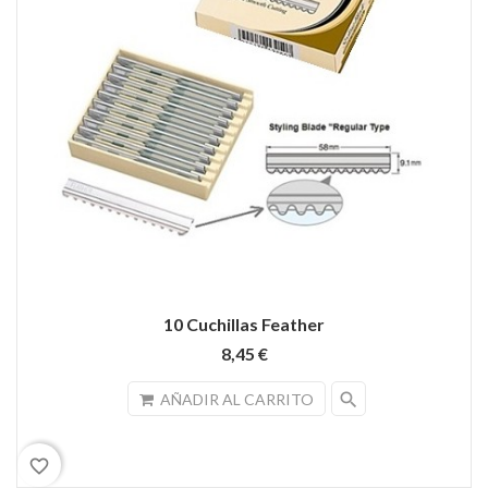
10 Cuchillas Feather
8,45 €
search
AÑADIR AL CARRITO
favorite_border