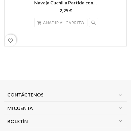
Navaja Cuchilla Partida con...
2,25 €
search
AÑADIR AL CARRITO
favorite_border
CONTÁCTENOS
expand_more
MI CUENTA
expand_more
expand_more
BOLETÍN