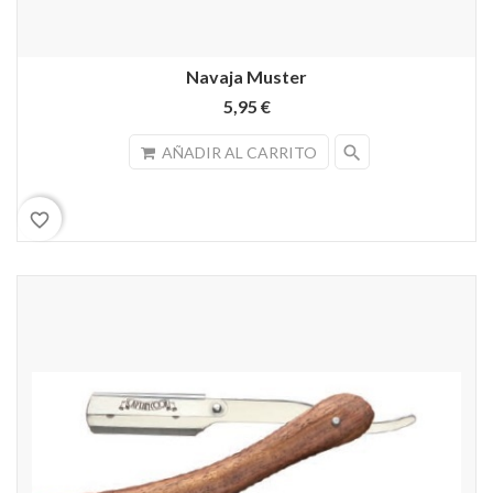
Navaja Muster
5,95 €
search
AÑADIR AL CARRITO
favorite_border