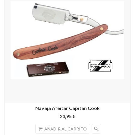
Navaja Afeitar Capitan Cook
23,95 €
search
AÑADIR AL CARRITO