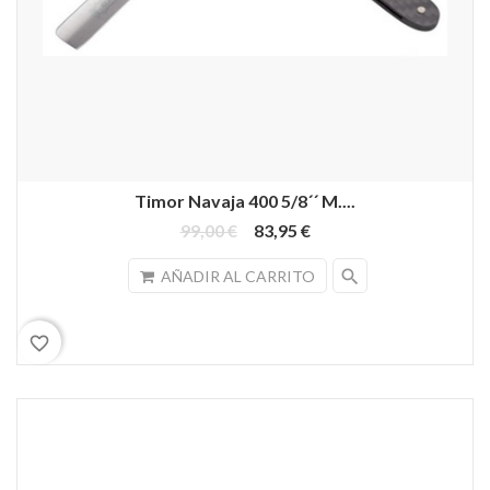
Timor Navaja 400 5/8´´ M....
99,00 €
83,95 €
search
AÑADIR AL CARRITO
favorite_border