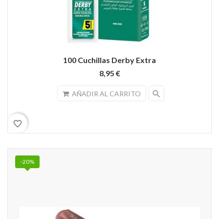
100 Cuchillas Derby Extra
8,95 €
search
AÑADIR AL CARRITO
favorite_border
-20%