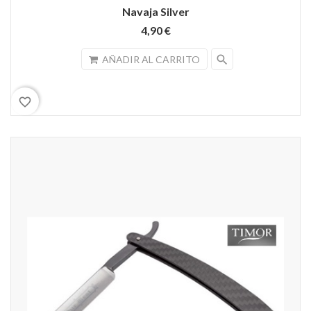
Navaja Silver
4,90 €
search
AÑADIR AL CARRITO
favorite_border