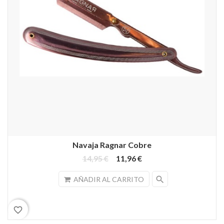
Navaja Ragnar Cobre
14,95 €
11,96 €
search
AÑADIR AL CARRITO
favorite_border