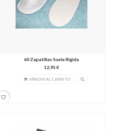
60 Zapatillas Suela Rígida
12,95 €
search
AÑADIR AL CARRITO
favorite_border