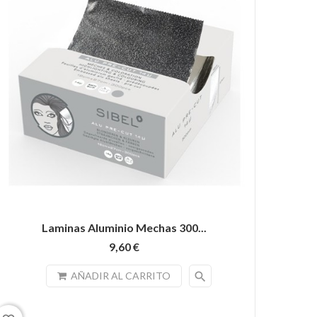
Laminas Aluminio Mechas 300...
9,60 €
search
AÑADIR AL CARRITO