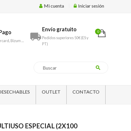
Mi cuenta
Iniciar sesión
Envío gratuito
Pago
0
local_shipping
Pedidos superiores 50€ (ES y
rcard, Bizum ...
PT)
search
DESECHABLES
OUTLET
CONTACTO
LTIUSO ESPECIAL (2X100