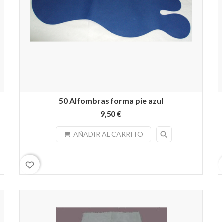
50 Alfombras forma pie azul
9,50 €
search
AÑADIR AL CARRITO
favorite_border