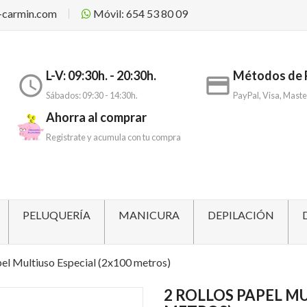
-carmin.com
Móvil: 654 53 80 09
L-V: 09:30h. - 20:30h.
Métodos de 
access_time
payment
Sábados: 09:30 - 14:30h.
PayPal, Visa, Maste
Ahorra al comprar
Registrate y acumula con tu compra
PELUQUERÍA
MANICURA
DEPILACIÓN
pel Multiuso Especial (2x100 metros)
2 ROLLOS PAPEL MU