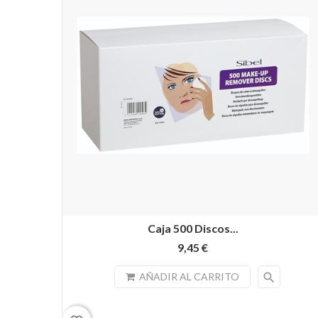
Caja 500 Discos...
9,45 €
search
AÑADIR AL CARRITO