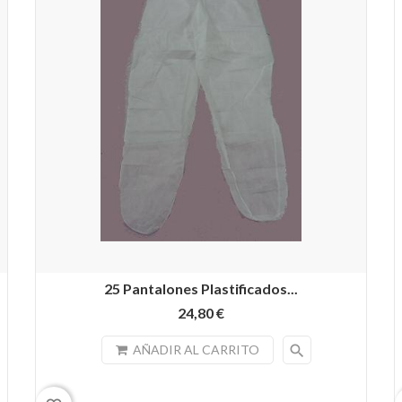
25 Pantalones Plastificados...
24,80 €
search
AÑADIR AL CARRITO