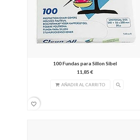
100 Fundas para Sillon Sibel
11,85 €
search
AÑADIR AL CARRITO
favorite_border