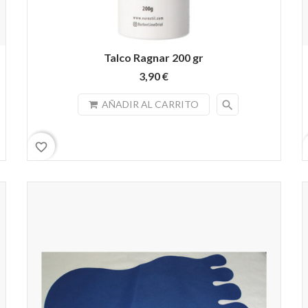
Talco Ragnar 200 gr
3,90 €
search
AÑADIR AL CARRITO
favorite_border