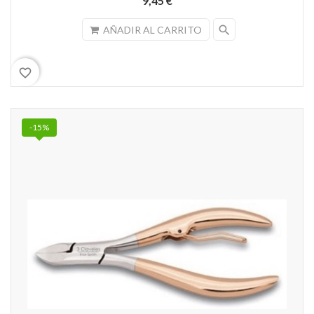
9,45 €
search
AÑADIR AL CARRITO
favorite_border
-15%