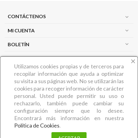
CONTÁCTENOS
expand_more
MI CUENTA
expand_more
expand_more
BOLETÍN
PRODUCTOS
expand_more
Utilizamos cookies propias y de terceros
para
recopilar información que ayuda a optimizar
NUESTRA EMPRESA
expand_more
su visita a sus páginas web. No se utilizarán las
cookies para recoger información de carácter
personal. Usted puede permitir su uso o
¿QUIÉNES SOMOS?
rechazarlo, también puede cambiar su
COMERCIAL CARMIN (Benedicta Camaron de Castro) es
configuración siempre que lo desee.
una empresa zamorana que desde hace más de 30 años
Encontrará más información en nuestra
ofrece a sus clientes
artículos y productos relacionados
Política de Cookies
.
con la estética y la peluquería
. En concreto, la empresa
comenzó su actividad en el año 1995. El trabajo exhaustivo
ACEPTAR