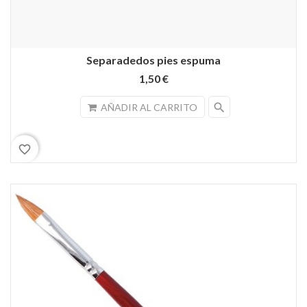
Separadedos pies espuma
1,50 €
search
AÑADIR AL CARRITO
favorite_border