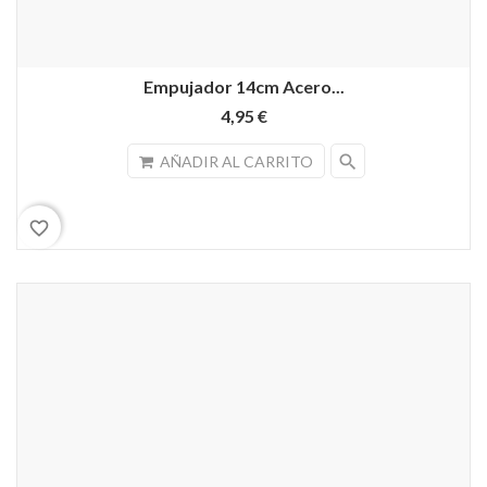
Empujador 14cm Acero...
4,95 €
search
AÑADIR AL CARRITO
favorite_border