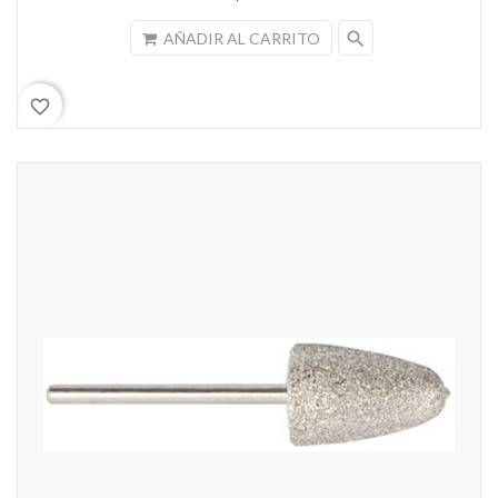
search
AÑADIR AL CARRITO
favorite_border