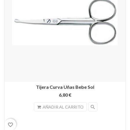
Tijera Curva Uñas Bebe Sol
6,80 €
search
AÑADIR AL CARRITO
favorite_border