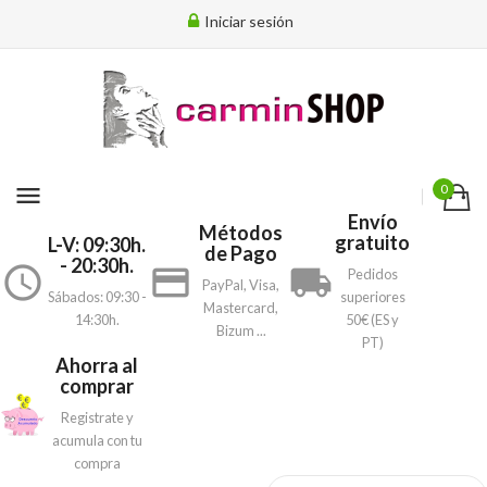
Iniciar sesión
menu
0
Envío
Métodos
gratuito
L-V: 09:30h.
de Pago
- 20:30h.
access_time
payment
local_shipping
Pedidos
PayPal, Visa,
Sábados: 09:30 -
superiores
Mastercard,
14:30h.
50€ (ES y
Bizum ...
PT)
Ahorra al
comprar
Registrate y
acumula con tu
compra