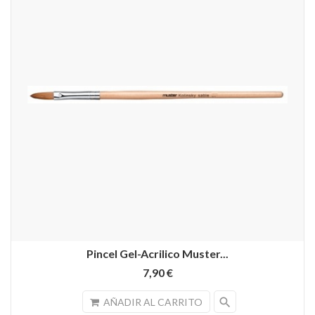
Pincel Gel-Acrilico Muster...
7,90 €
search
AÑADIR AL CARRITO