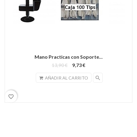
Mano Practicas con Soporte...
13,90 €
9,73 €
search
AÑADIR AL CARRITO
favorite_border