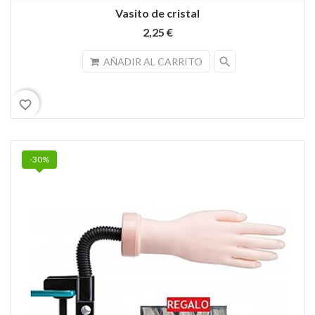
Vasito de cristal
2,25 €
search
AÑADIR AL CARRITO
favorite_border
-30%