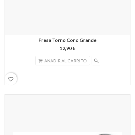
Fresa Torno Cono Grande
12,90 €
search
AÑADIR AL CARRITO
favorite_border