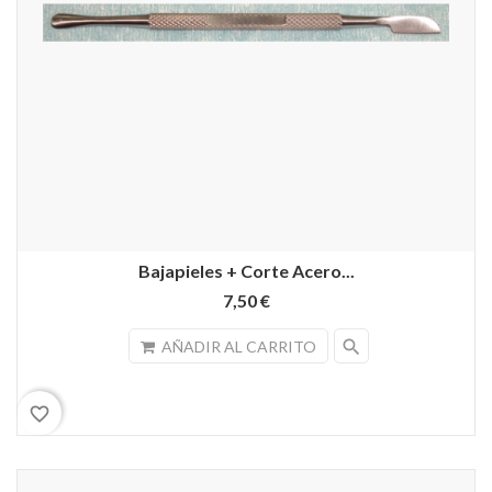
Bajapieles + Corte Acero...
7,50 €
search
AÑADIR AL CARRITO
favorite_border