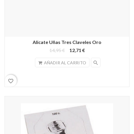
Alicate Uñas Tres Claveles Oro
14,95 €
12,71 €
search
AÑADIR AL CARRITO
favorite_border