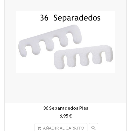
36 Separadedos Pies
6,95 €
search
AÑADIR AL CARRITO