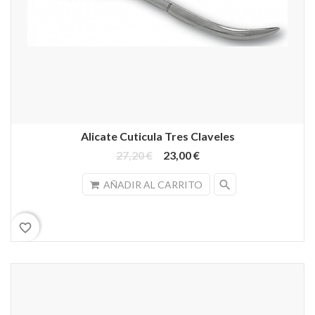
Alicate Cuticula Tres Claveles
27,20 €
23,00 €
search
AÑADIR AL CARRITO
favorite_border