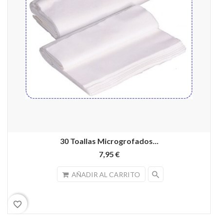
30 Toallas Microgrofados...
7,95 €
search
AÑADIR AL CARRITO
favorite_border