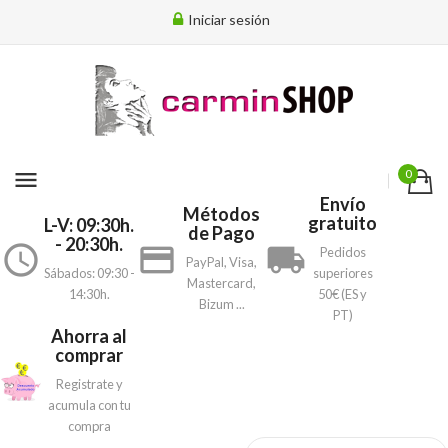
Iniciar sesión
menu
0
Envío
Métodos
gratuito
L-V: 09:30h.
de Pago
- 20:30h.
access_time
payment
local_shipping
Pedidos
PayPal, Visa,
Sábados: 09:30 -
superiores
Mastercard,
14:30h.
50€ (ES y
Bizum ...
PT)
Ahorra al
comprar
Registrate y
acumula con tu
compra