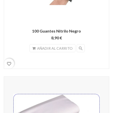
100 Guantes Nitrilo Negro
8,90 €
search
AÑADIR AL CARRITO
favorite_border