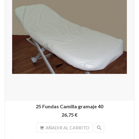
25 Fundas Camilla gramaje 40
26,75 €
search
AÑADIR AL CARRITO