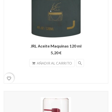
JRL Aceite Maquinas 120 ml
5,20 €
search
AÑADIR AL CARRITO
favorite_border