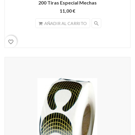
200 Tiras Especial Mechas
11,00 €
search
AÑADIR AL CARRITO
favorite_border