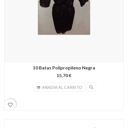
10 Batas Polipropileno Negra
15,70 €
search
AÑADIR AL CARRITO
favorite_border