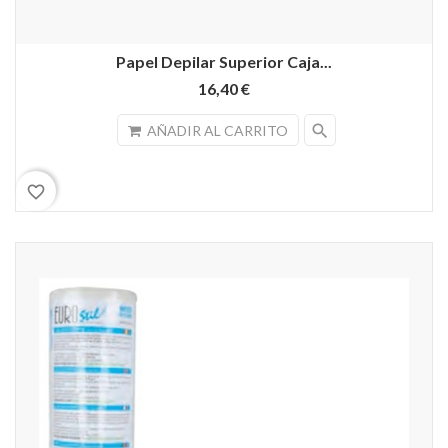
Papel Depilar Superior Caja...
16,40 €
search
AÑADIR AL CARRITO
favorite_border