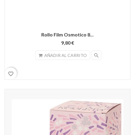
Rollo Film Osmotico 8...
9,80 €
search
AÑADIR AL CARRITO
favorite_border