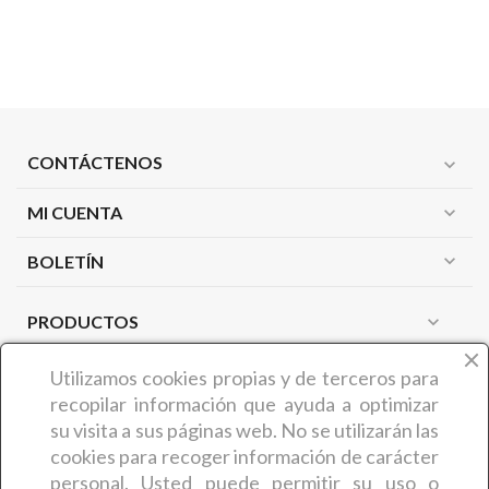
CONTÁCTENOS
expand_more
MI CUENTA
expand_more
expand_more
BOLETÍN
PRODUCTOS
expand_more
NUESTRA EMPRESA
expand_more
Utilizamos cookies propias y de terceros
para
recopilar información que ayuda a optimizar
su visita a sus páginas web. No se utilizarán las
¿QUIÉNES SOMOS?
cookies para recoger información de carácter
COMERCIAL CARMIN (Benedicta Camaron de Castro) es
personal. Usted puede permitir su uso o