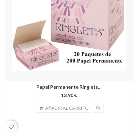
Papel Permanente Ringlets...
13,90 €
search
AÑADIR AL CARRITO
favorite_border