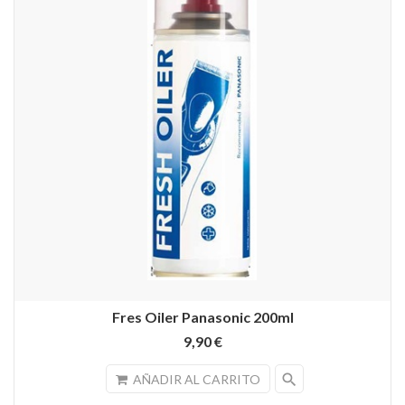
Fres Oiler Panasonic 200ml
9,90 €
search
AÑADIR AL CARRITO