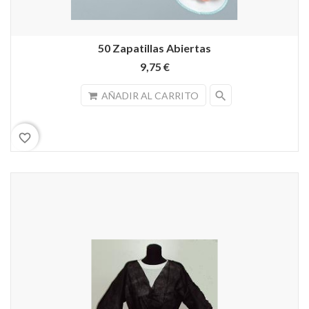
50 Zapatillas Abiertas
9,75 €
search
AÑADIR AL CARRITO
favorite_border