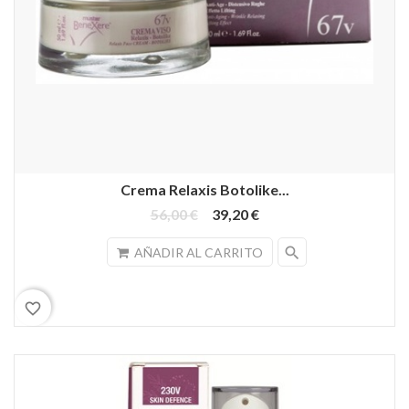
Crema Relaxis Botolike...
56,00 €
39,20 €
search
AÑADIR AL CARRITO
favorite_border