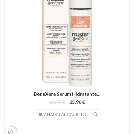
BeneXere Serum Hidratante...
33,75 €
25,90 €
search
AÑADIR AL CARRITO
favorite_border