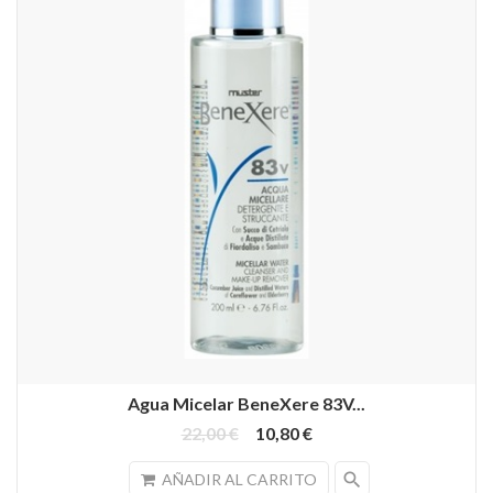
Agua Micelar BeneXere 83V...
22,00 €
10,80 €
search
AÑADIR AL CARRITO