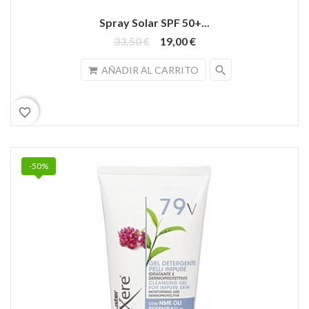
Spray Solar SPF 50+...
33,50 €
19,00 €
search
AÑADIR AL CARRITO
favorite_border
-50%