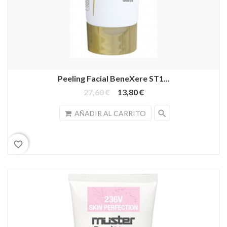
Peeling Facial BeneXere ST1...
27,60 €
13,80 €
search
AÑADIR AL CARRITO
favorite_border