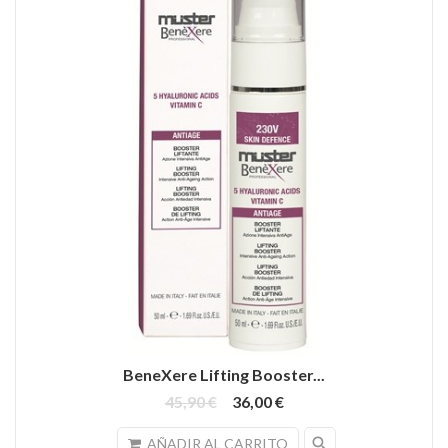
BeneXere Lifting Booster...
45,90 €
36,00 €
search
AÑADIR AL CARRITO