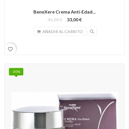
BeneXere Crema Anti-Edad...
41,00 €
33,00 €
search
AÑADIR AL CARRITO
favorite_border
-30%