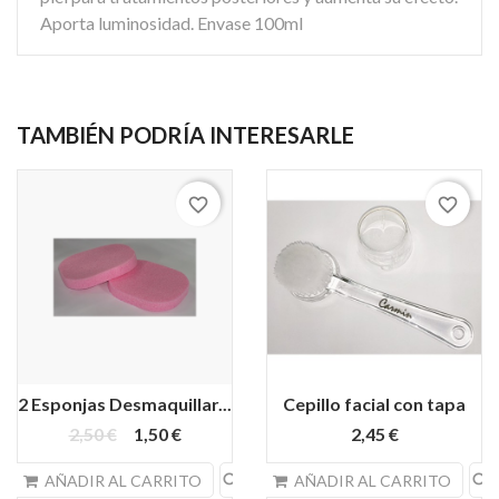
Aporta luminosidad. Envase 100ml
TAMBIÉN PODRÍA INTERESARLE
favorite_border
favorite_border
2 Esponjas Desmaquillar...
Cepillo facial con tapa
2,50 €
1,50 €
2,45 €
search
search
AÑADIR AL CARRITO
AÑADIR AL CARRITO