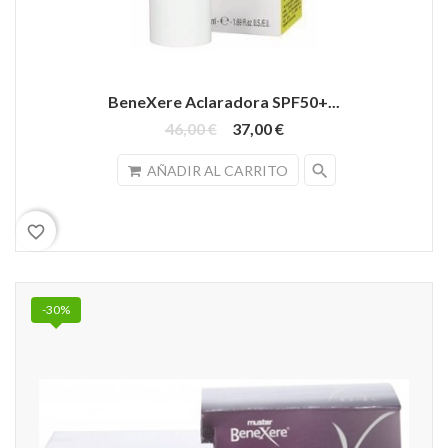
BeneXere Aclaradora SPF50+...
46,00 €
37,00 €
search
AÑADIR AL CARRITO
favorite_border
-30%