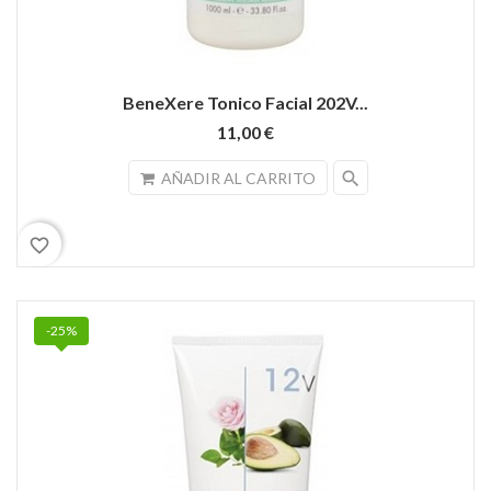
BeneXere Tonico Facial 202V...
11,00 €
search
AÑADIR AL CARRITO
favorite_border
-25%