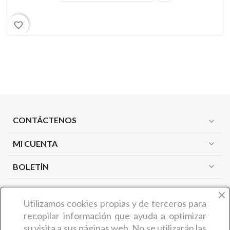
favorite_border
CONTÁCTENOS
expand_more
MI CUENTA
expand_more
expand_more
BOLETÍN
PRODUCTOS
expand_more
Utilizamos cookies propias y de terceros
para
recopilar información que ayuda a optimizar
NUESTRA EMPRESA
expand_more
su visita a sus páginas web. No se utilizarán las