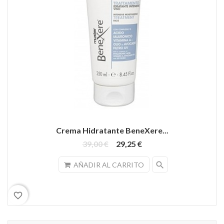
Crema Hidratante BeneXere...
39,00 €
29,25 €
search
AÑADIR AL CARRITO
favorite_border