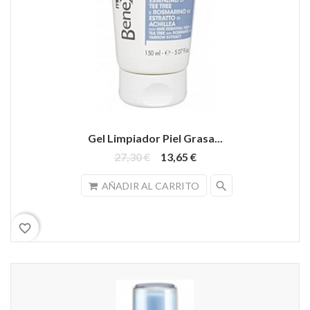
Gel Limpiador Piel Grasa...
27,30 €
13,65 €
search
AÑADIR AL CARRITO
favorite_border