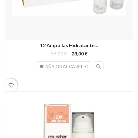
12 Ampollas Hidratante...
56,00 €
28,00 €
search
AÑADIR AL CARRITO
favorite_border