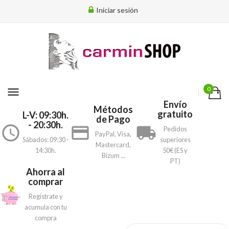
Iniciar sesión
menu
0
Envío
Métodos
gratuito
L-V: 09:30h.
de Pago
- 20:30h.
access_time
payment
local_shipping
Pedidos
PayPal, Visa,
Sábados: 09:30 -
superiores
Mastercard,
14:30h.
50€ (ES y
Bizum ...
PT)
Ahorra al
comprar
Registrate y
acumula con tu
compra