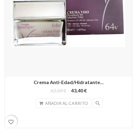
Crema Anti-Edad/Hidratante...
62,00 €
43,40 €
search
AÑADIR AL CARRITO
favorite_border