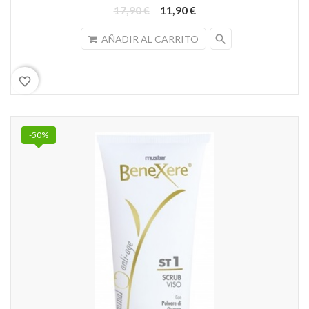
17,90 €
11,90 €
search
AÑADIR AL CARRITO
favorite_border
-50%