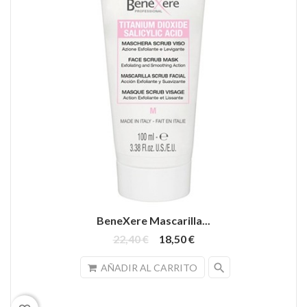
BeneXere Mascarilla...
22,40 €
18,50 €
search
AÑADIR AL CARRITO