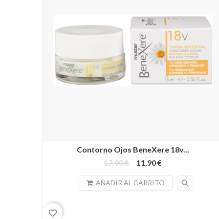
Contorno Ojos BeneXere 18v...
17,90 €
11,90 €
search
AÑADIR AL CARRITO
favorite_border