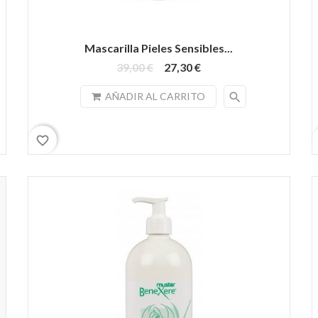
Mascarilla Pieles Sensibles...
39,00 €
27,30 €
search
AÑADIR AL CARRITO
favorite_border