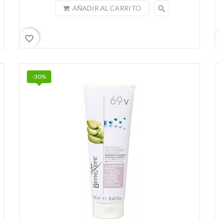
search
AÑADIR AL CARRITO
favorite_border
-30%