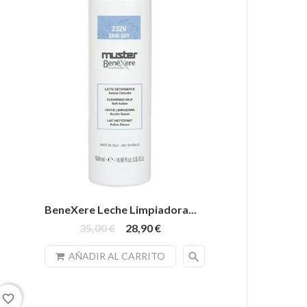
BeneXere Leche Limpiadora...
35,00 €
28,90 €
search
AÑADIR AL CARRITO
favorite_border