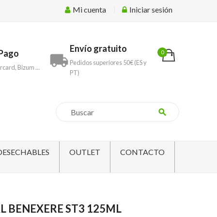
Mi cuenta
Iniciar sesión
Envío gratuito
Pago
0
local_shipping
Pedidos superiores 50€ (ES y
rcard, Bizum ...
PT)
search
DESECHABLES
OUTLET
CONTACTO
L BENEXERE ST3 125ML