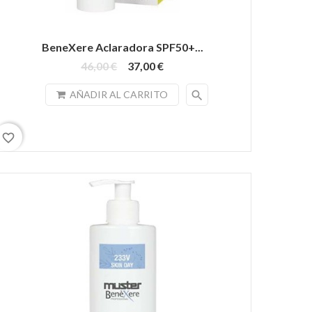
BeneXere Aclaradora SPF50+...
46,00 €
37,00 €
search
AÑADIR AL CARRITO
favorite_border