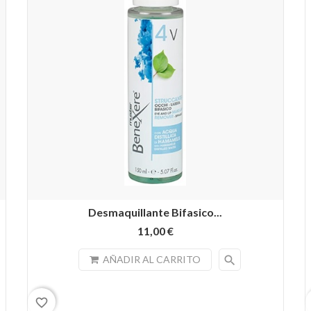
Desmaquillante Bifasico...
11,00 €
search
AÑADIR AL CARRITO
favorite_border