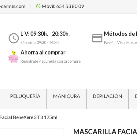
-carmin.com
Móvil: 654 53 80 09
L-V: 09:30h. - 20:30h.
Métodos de 
access_time
payment
Sábados: 09:30 - 14:30h.
PayPal, Visa, Maste
Ahorra al comprar
Registrate y acumula con tu compra
PELUQUERÍA
MANICURA
DEPILACIÓN
 Facial BeneXere ST3 125ml
MASCARILLA FACIA