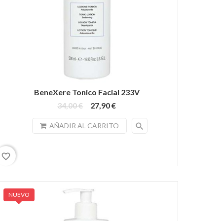
BeneXere Tonico Facial 233V
34,00 €
27,90 €
search
AÑADIR AL CARRITO
favorite_border
NUEVO