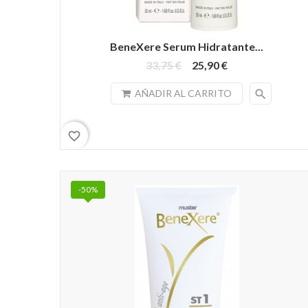
BeneXere Serum Hidratante...
33,75 €
25,90 €
search
AÑADIR AL CARRITO
favorite_border
-50%