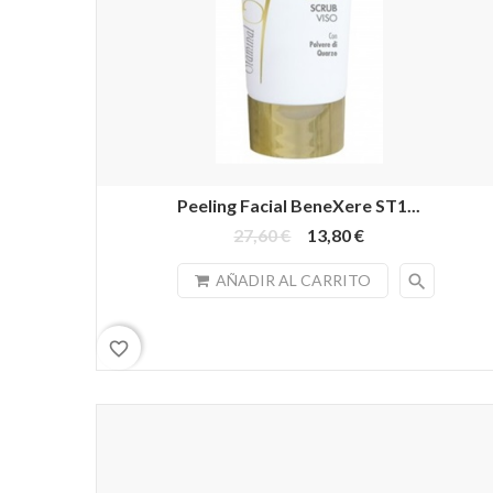
Peeling Facial BeneXere ST1...
27,60 €
13,80 €
search
AÑADIR AL CARRITO
favorite_border