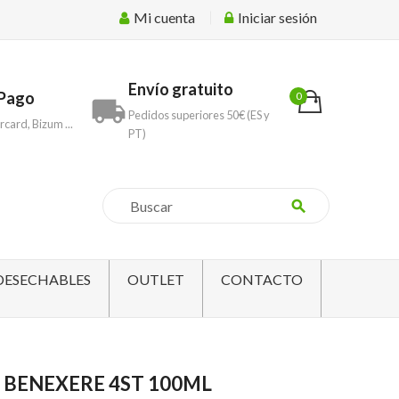
Mi cuenta
Iniciar sesión
Envío gratuito
Pago
0
local_shipping
Pedidos superiores 50€ (ES y
rcard, Bizum ...
PT)
search
DESECHABLES
OUTLET
CONTACTO
 BENEXERE 4ST 100ML