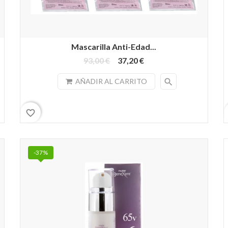
Mascarilla Anti-Edad...
93,00 €
37,20 €
search
AÑADIR AL CARRITO
favorite_border
-37%