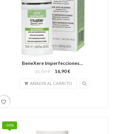
BeneXere Imperfecciones...
21,00 €
16,90 €
search
AÑADIR AL CARRITO
favorite_border
-30%