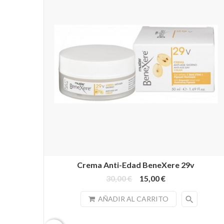
Crema Anti-Edad BeneXere 29v
30,00 €
15,00 €
search
AÑADIR AL CARRITO