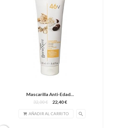
Mascarilla Anti-Edad...
32,00 €
22,40 €
search
AÑADIR AL CARRITO