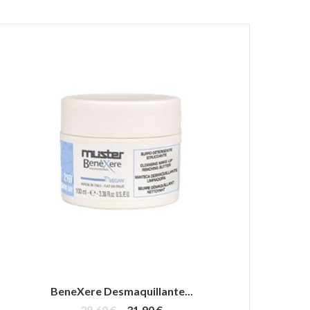
BeneXere Desmaquillante...
38,60 €
31,90 €