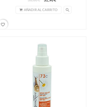
search
AÑADIR AL CARRITO
favorite_border