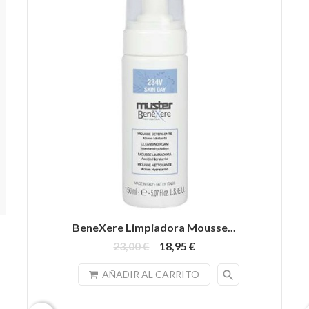
BeneXere Limpiadora Mousse...
23,00 €
18,95 €
search
AÑADIR AL CARRITO