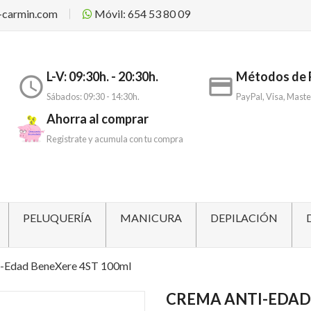
-carmin.com
Móvil: 654 53 80 09
L-V: 09:30h. - 20:30h.
Métodos de 
access_time
payment
Sábados: 09:30 - 14:30h.
PayPal, Visa, Maste
Ahorra al comprar
Registrate y acumula con tu compra
PELUQUERÍA
MANICURA
DEPILACIÓN
i-Edad BeneXere 4ST 100ml
CREMA ANTI-EDAD