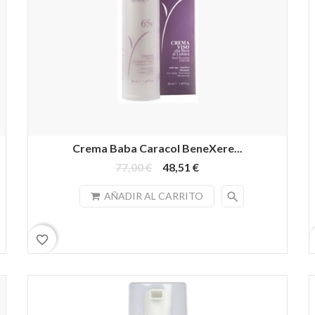
Crema Baba Caracol BeneXere...
77,00 €
48,51 €
search
AÑADIR AL CARRITO
favorite_border