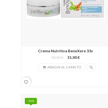
Crema Nutritiva BeneXere 33v
30,00 €
15,00 €
search
AÑADIR AL CARRITO
favorite_border
-50%