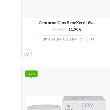
Contorno Ojos BeneXere 18v...
17,90 €
11,90 €
search
AÑADIR AL CARRITO
favorite_border
-50%