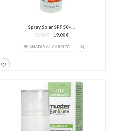
Spray Solar SPF 50+...
33,50 €
19,00 €
search
AÑADIR AL CARRITO
favorite_border