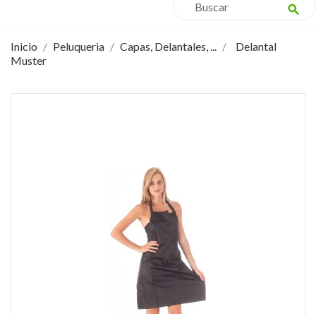
search
Inicio
Peluqueria
Capas, Delantales, ...
Delantal
Muster