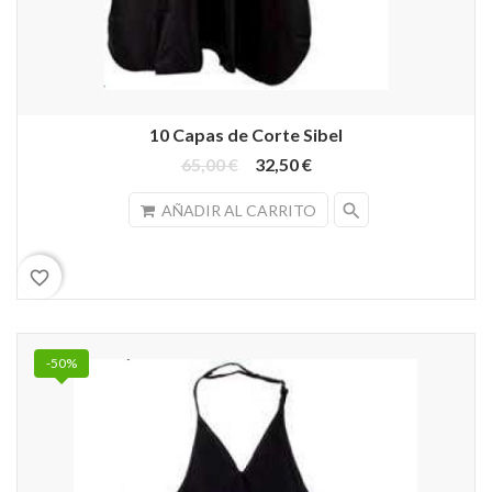
10 Capas de Corte Sibel
65,00 €
32,50 €
search
AÑADIR AL CARRITO
favorite_border
-50%