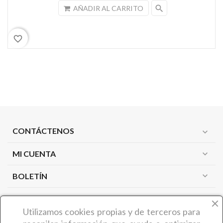
search
AÑADIR AL CARRITO
favorite_border
CONTÁCTENOS
expand_more
MI CUENTA
expand_more
expand_more
BOLETÍN
PRODUCTOS
expand_more
Utilizamos cookies propias y de terceros
para