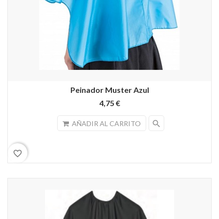
Peinador Muster Azul
4,75 €
search
AÑADIR AL CARRITO
favorite_border