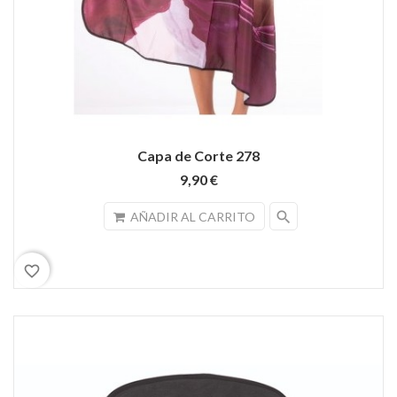
Capa de Corte 278
9,90 €
search
AÑADIR AL CARRITO
favorite_border