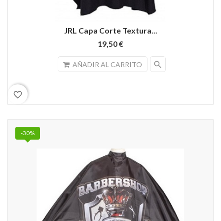
JRL Capa Corte Textura...
19,50 €
search
AÑADIR AL CARRITO
favorite_border
-30%