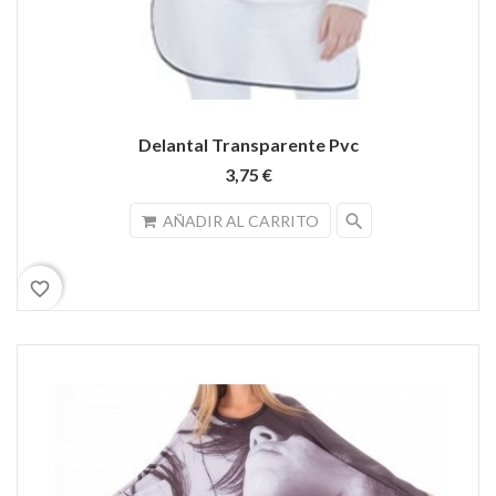
Delantal Transparente Pvc
3,75 €
search
AÑADIR AL CARRITO
favorite_border