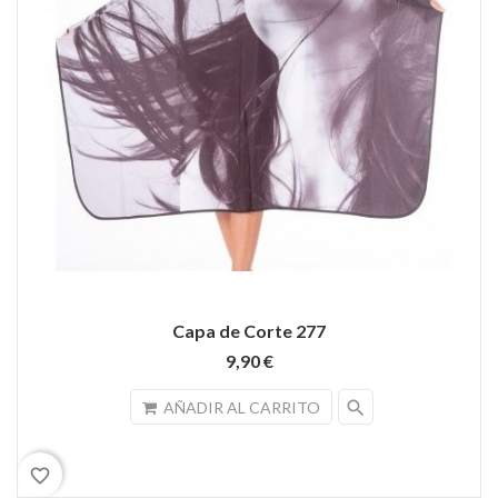
Capa de Corte 277
9,90 €
search
AÑADIR AL CARRITO
favorite_border