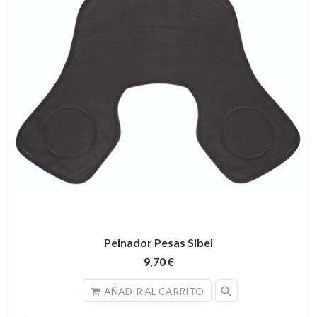
Peinador Pesas Sibel
9,70 €
search
AÑADIR AL CARRITO