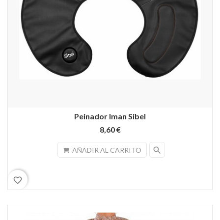
Peinador Iman Sibel
8,60 €
search
AÑADIR AL CARRITO
favorite_border