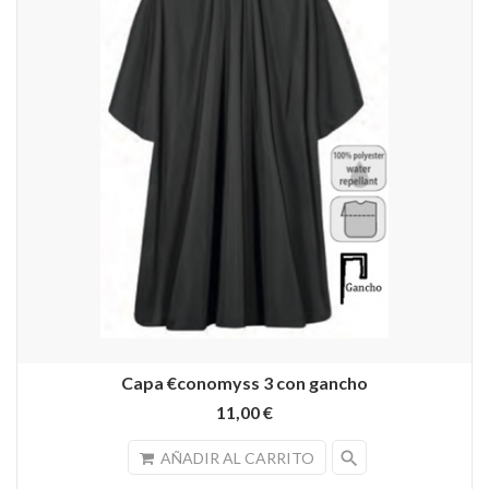
Capa €conomyss 3 con gancho
11,00 €
search
AÑADIR AL CARRITO