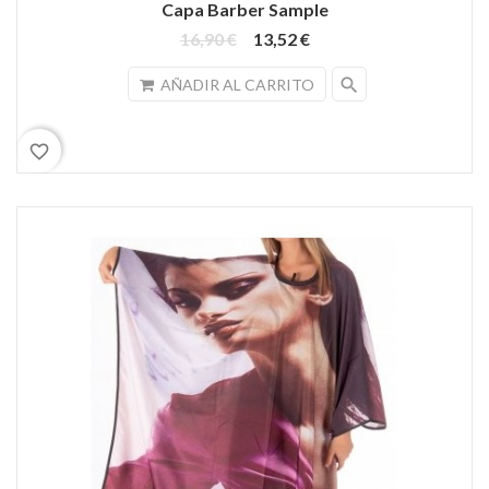
Capa Barber Sample
16,90 €
13,52 €
search
AÑADIR AL CARRITO
favorite_border