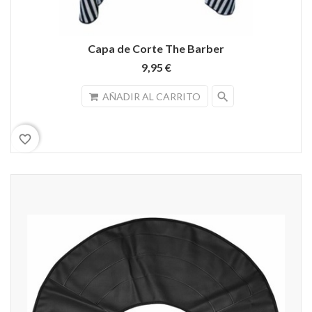
Capa de Corte The Barber
9,95 €
search
AÑADIR AL CARRITO
favorite_border