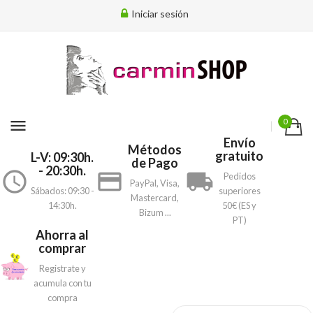
Iniciar sesión
menu
0
Envío
Métodos
gratuito
L-V: 09:30h.
de Pago
- 20:30h.
access_time
payment
local_shipping
Pedidos
PayPal, Visa,
Sábados: 09:30 -
superiores
Mastercard,
14:30h.
50€ (ES y
Bizum ...
PT)
Ahorra al
comprar
Registrate y
acumula con tu
compra