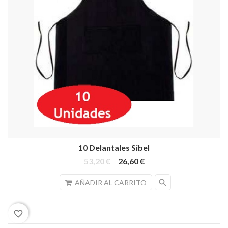
10 Delantales Sibel
53,20 €
26,60 €
search
AÑADIR AL CARRITO
favorite_border