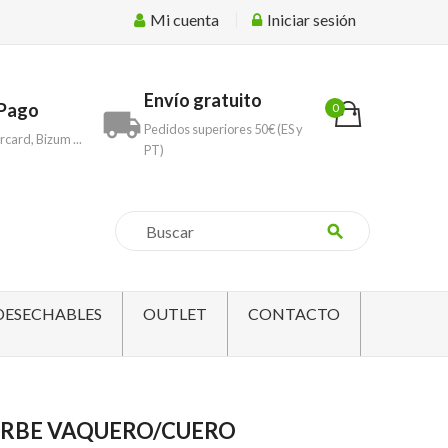
Mi cuenta
Iniciar sesión
Envío gratuito
Pago
0
local_shipping
Pedidos superiores 50€ (ES y
rcard, Bizum ...
PT)
search
DESECHABLES
OUTLET
CONTACTO
RBE VAQUERO/CUERO