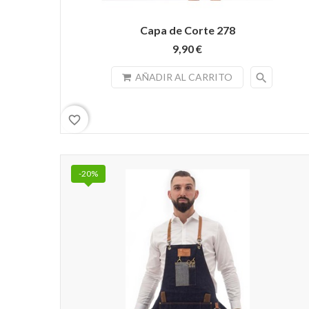
Capa de Corte 278
9,90 €
search
AÑADIR AL CARRITO
favorite_border
-20%