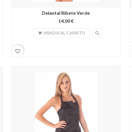
Delantal Ribete Verde
14,00 €
search
AÑADIR AL CARRITO
favorite_border