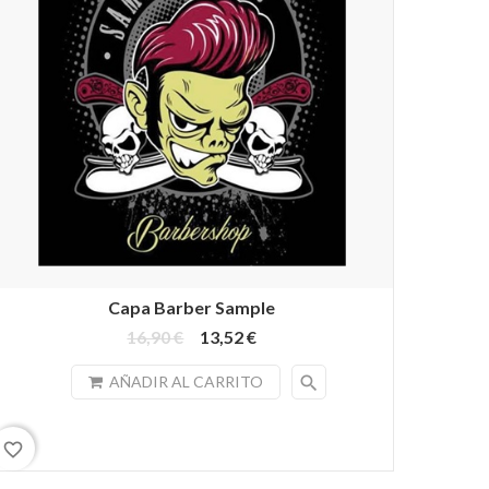
Capa Barber Sample
16,90 €
13,52 €
search
AÑADIR AL CARRITO
favorite_border