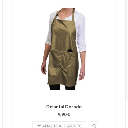
Delantal Dorado
9,90 €
search
AÑADIR AL CARRITO