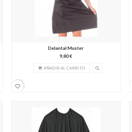
Delantal Muster
9,80 €
search
AÑADIR AL CARRITO
favorite_border