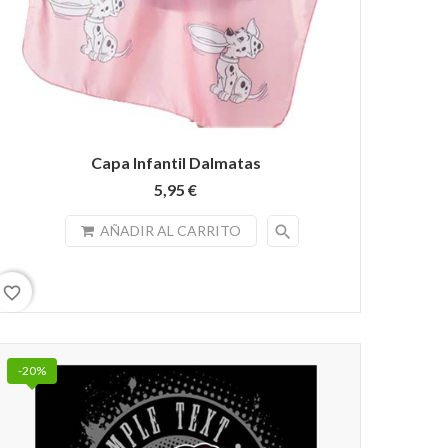
Capa Infantil Dalmatas
5,95 €
search
AÑADIR AL CARRITO
favorite_border
-20%