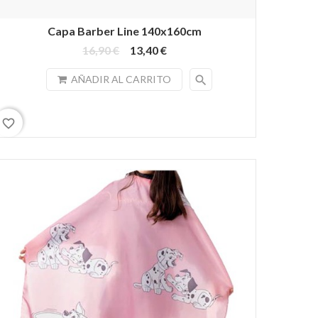
Capa Barber Line 140x160cm
16,90 €
13,40 €
search
AÑADIR AL CARRITO
favorite_border