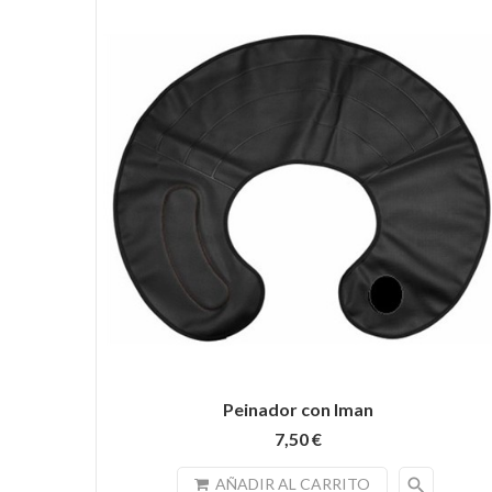
Peinador con Iman
7,50 €
search
AÑADIR AL CARRITO