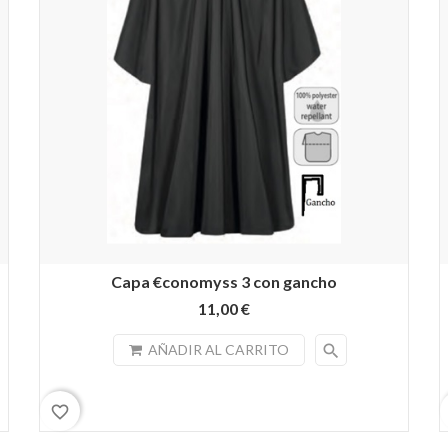
Capa €conomyss 3 con gancho
11,00 €
search
AÑADIR AL CARRITO
favorite_border