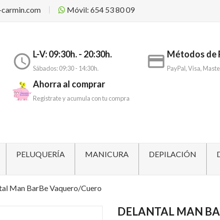
-carmin.com
Móvil: 654 53 80 09
L-V: 09:30h. - 20:30h.
Métodos de 
access_time
payment
Sábados: 09:30 - 14:30h.
PayPal, Visa, Maste
Ahorra al comprar
Registrate y acumula con tu compra
PELUQUERÍA
MANICURA
DEPILACIÓN
tal Man BarBe Vaquero/Cuero
DELANTAL MAN BA