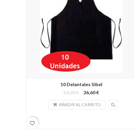
10 Delantales Sibel
53,20 €
26,60 €
search
AÑADIR AL CARRITO
favorite_border