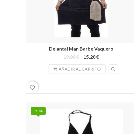
Delantal Man Barbe Vaquero
19,00 €
15,20 €
search
AÑADIR AL CARRITO
favorite_border
-50%