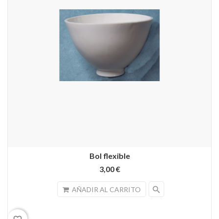
Bol flexible
3,00 €
search
AÑADIR AL CARRITO