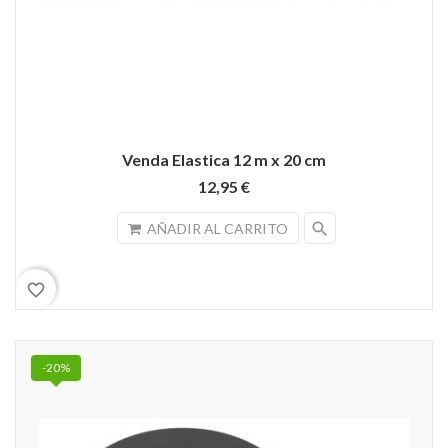
Venda Elastica 12 m x 20 cm
12,95 €
search
AÑADIR AL CARRITO
favorite_border
-20%