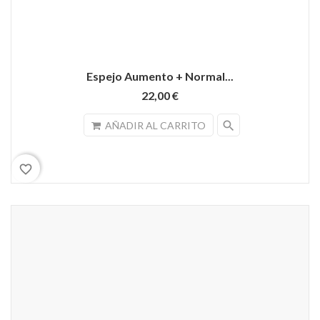
Espejo Aumento + Normal...
22,00 €
search
AÑADIR AL CARRITO
favorite_border