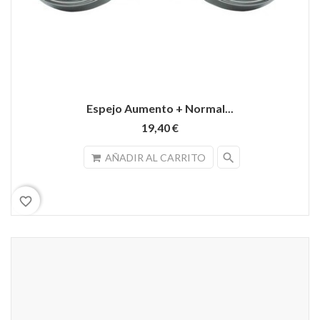
Espejo Aumento + Normal...
19,40 €
search
AÑADIR AL CARRITO
favorite_border