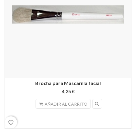
Brocha para Mascarilla facial
4,25 €
search
AÑADIR AL CARRITO
favorite_border