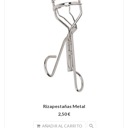
Rizapestañas Metal
2,50 €
search
AÑADIR AL CARRITO