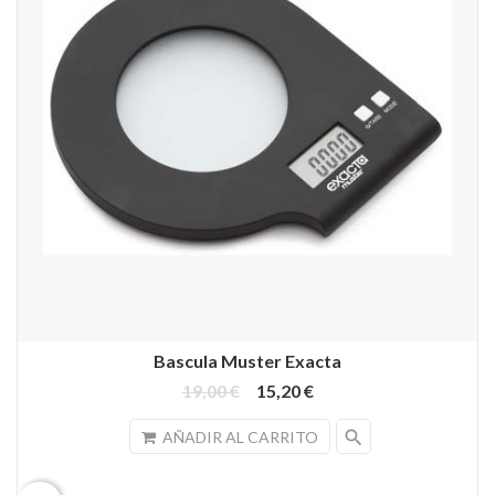
Bascula Muster Exacta
19,00 €
15,20 €
search
AÑADIR AL CARRITO