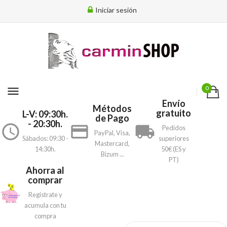
Iniciar sesión
menu
0
Envío
Métodos
gratuito
L-V: 09:30h.
de Pago
- 20:30h.
access_time
payment
local_shipping
Pedidos
PayPal, Visa,
Sábados: 09:30 -
superiores
Mastercard,
14:30h.
50€ (ES y
Bizum ...
PT)
Ahorra al
comprar
Registrate y
acumula con tu
compra