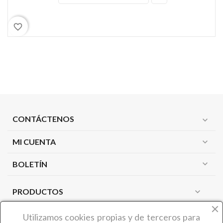
favorite_border
CONTÁCTENOS
expand_more
MI CUENTA
expand_more
expand_more
BOLETÍN
PRODUCTOS
expand_more
NUESTRA EMPRESA
expand_more
Utilizamos cookies propias y de terceros
para