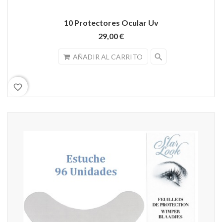
10 Protectores Ocular Uv
29,00 €
search
AÑADIR AL CARRITO
favorite_border