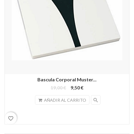
Bascula Corporal Muster...
19,00 €
9,50 €
search
AÑADIR AL CARRITO
favorite_border