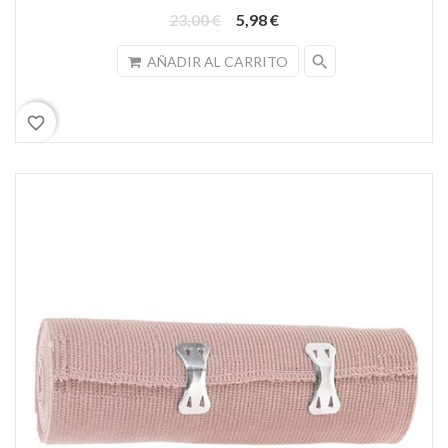
23,00 €
5,98 €
search
AÑADIR AL CARRITO
favorite_border