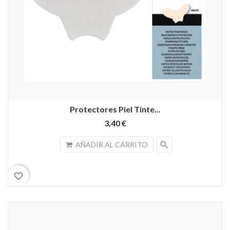
Protectores Piel Tinte...
3,40 €
search
AÑADIR AL CARRITO
favorite_border