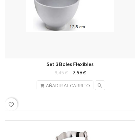
Set 3 Boles Flexibles
9,45 €
7,56 €
search
AÑADIR AL CARRITO
favorite_border