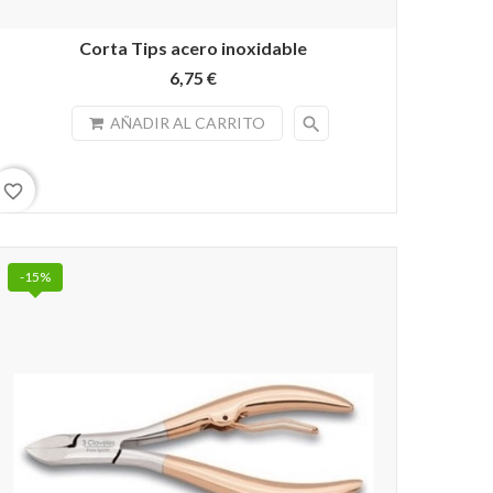
Corta Tips acero inoxidable
6,75 €
search
AÑADIR AL CARRITO
favorite_border
-15%