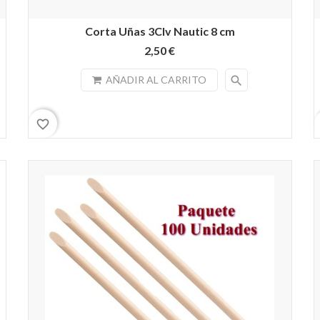
Corta Uñas 3Clv Nautic 8 cm
2,50 €
search
AÑADIR AL CARRITO
favorite_border