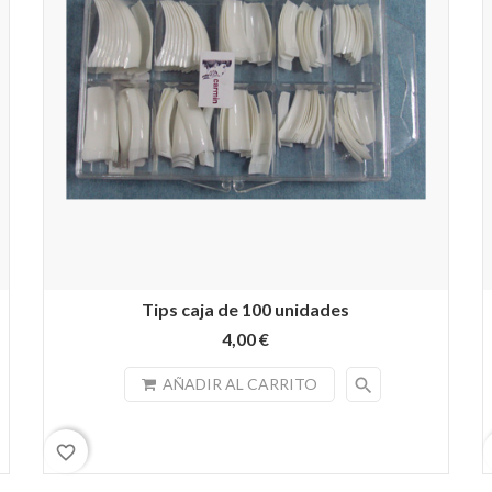
Tips caja de 100 unidades
4,00 €
search
AÑADIR AL CARRITO
favorite_border