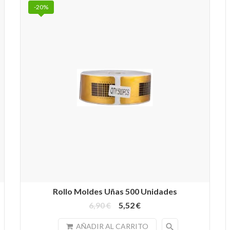
-20%
Rollo Moldes Uñas 500 Unidades
6,90 €
5,52 €
search
AÑADIR AL CARRITO