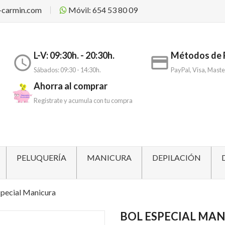
-carmin.com
Móvil: 654 53 80 09
L-V: 09:30h. - 20:30h.
Métodos de 
access_time
payment
Sábados: 09:30 - 14:30h.
PayPal, Visa, Maste
Ahorra al comprar
Registrate y acumula con tu compra
PELUQUERÍA
MANICURA
DEPILACIÓN
special Manicura
BOL ESPECIAL MA