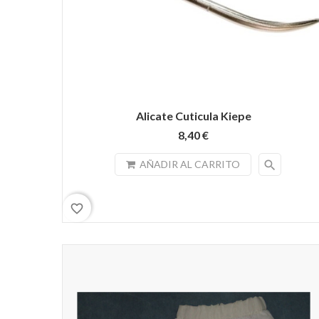
Alicate Cuticula Kiepe
8,40 €
search
AÑADIR AL CARRITO
favorite_border