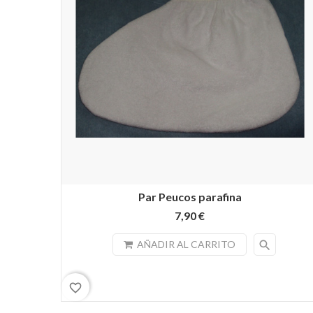
Par Peucos parafina
7,90 €
search
AÑADIR AL CARRITO
favorite_border