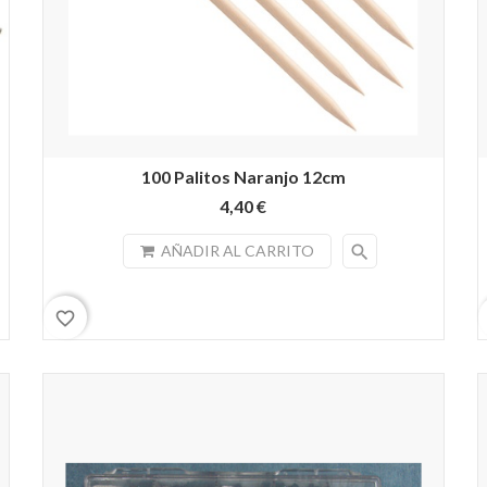
100 Palitos Naranjo 12cm
4,40 €
search
AÑADIR AL CARRITO
favorite_border