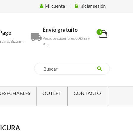
Mi cuenta
Iniciar sesión
Envío gratuito
Pago
0
local_shipping
Pedidos superiores 50€ (ES y
rcard, Bizum ...
PT)
search
DESECHABLES
OUTLET
CONTACTO
NICURA