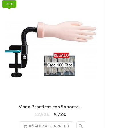
-30%
Mano Practicas con Soporte...
13,90 €
9,73 €
search
AÑADIR AL CARRITO