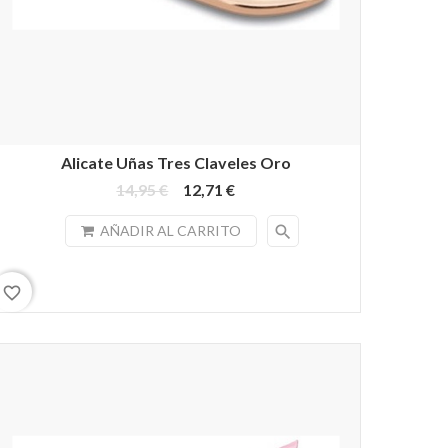
Alicate Uñas Tres Claveles Oro
14,95 €
12,71 €
search
AÑADIR AL CARRITO
favorite_border