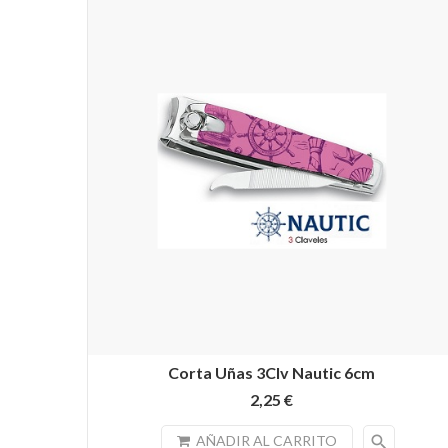
Corta Uñas 3Clv Nautic 6cm
2,25 €
search
AÑADIR AL CARRITO