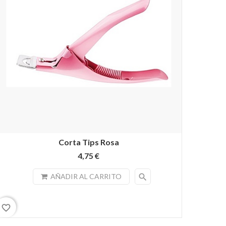
Corta Tips Rosa
4,75 €
search
AÑADIR AL CARRITO
favorite_border