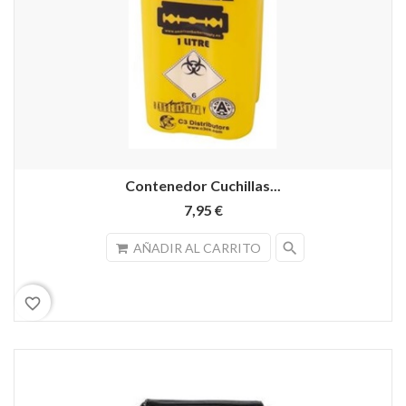
Contenedor Cuchillas...
7,95 €
search
AÑADIR AL CARRITO
favorite_border