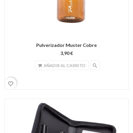
Pulverizador Muster Cobre
3,90 €
search
AÑADIR AL CARRITO
favorite_border