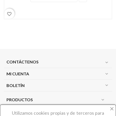
favorite_border
CONTÁCTENOS
expand_more
MI CUENTA
expand_more
expand_more
BOLETÍN
PRODUCTOS
expand_more
NUESTRA EMPRESA
expand_more
Utilizamos cookies propias y de terceros
para