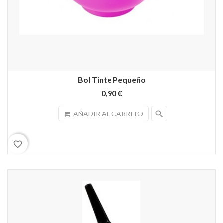
Bol Tinte Pequeño
0,90 €
search
AÑADIR AL CARRITO
favorite_border