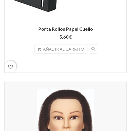
Porta Rollos Papel Cuello
5,60 €
search
AÑADIR AL CARRITO
favorite_border