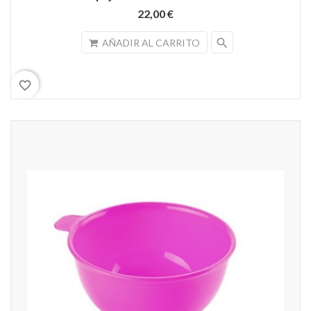
22,00 €
search
AÑADIR AL CARRITO
favorite_border