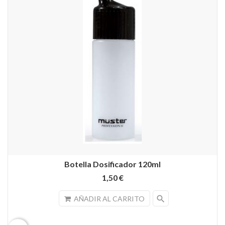
Botella Dosificador 120ml
1,50 €
search
AÑADIR AL CARRITO