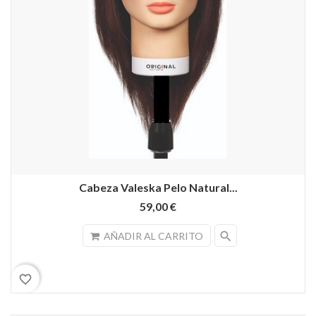
Cabeza Valeska Pelo Natural...
59,00 €
search
AÑADIR AL CARRITO
favorite_border