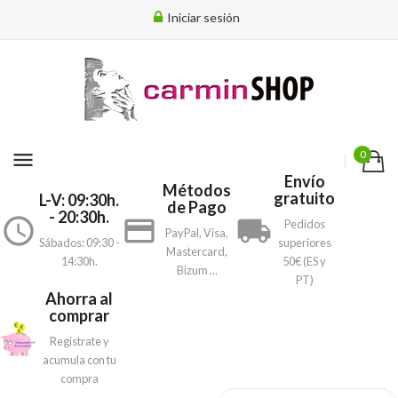
Iniciar sesión
menu
0
Envío
Métodos
gratuito
L-V: 09:30h.
de Pago
- 20:30h.
access_time
payment
local_shipping
Pedidos
PayPal, Visa,
Sábados: 09:30 -
superiores
Mastercard,
14:30h.
50€ (ES y
Bizum ...
PT)
Ahorra al
comprar
Registrate y
acumula con tu
compra