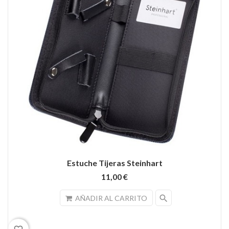
Estuche Tijeras Steinhart
11,00 €
search
AÑADIR AL CARRITO