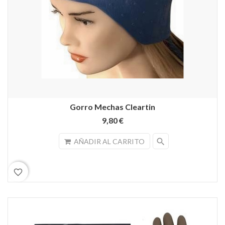
Gorro Mechas Cleartin
9,80 €
search
AÑADIR AL CARRITO
favorite_border