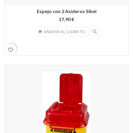
Espejo con 2 Asideros Sibel
17,90 €
search
AÑADIR AL CARRITO
favorite_border