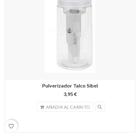
Pulverizador Talco Sibel
3,95 €
search
AÑADIR AL CARRITO
favorite_border