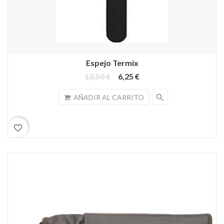
Espejo Termix
12,50 €
6,25 €
search
AÑADIR AL CARRITO
favorite_border