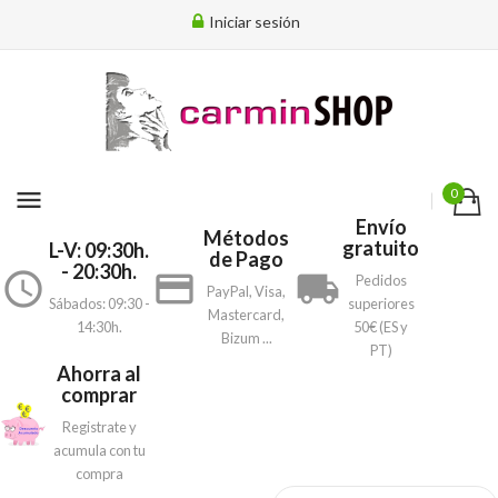
Iniciar sesión
menu
0
Envío
Métodos
gratuito
L-V: 09:30h.
de Pago
- 20:30h.
access_time
payment
local_shipping
Pedidos
PayPal, Visa,
Sábados: 09:30 -
superiores
Mastercard,
14:30h.
50€ (ES y
Bizum ...
PT)
Ahorra al
comprar
Registrate y
acumula con tu
compra