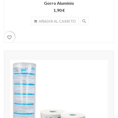
Gorro Aluminio
1,90 €
search
AÑADIR AL CARRITO
favorite_border