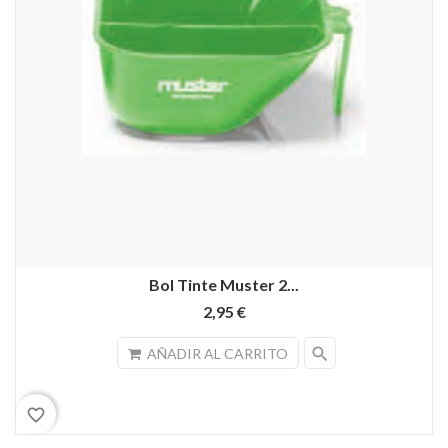
Bol Tinte Muster 2...
2,95 €
search
AÑADIR AL CARRITO
favorite_border