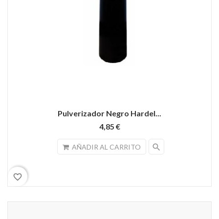
Pulverizador Negro Hardel...
4,85 €
search
AÑADIR AL CARRITO
favorite_border