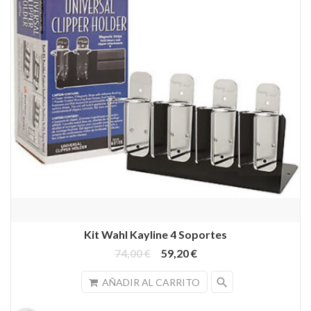
Kit Wahl Kayline 4 Soportes
74,00 €
59,20 €
search
AÑADIR AL CARRITO