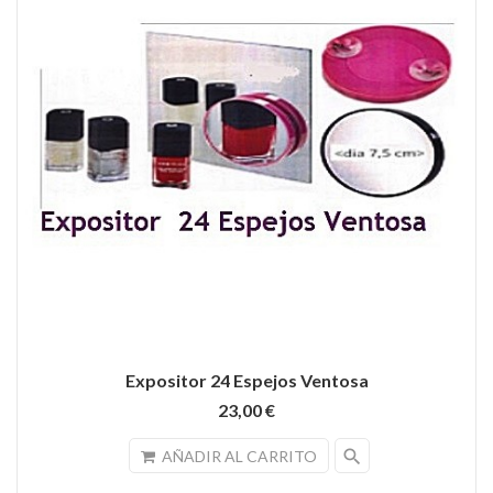
Expositor 24 Espejos Ventosa
23,00 €
search
AÑADIR AL CARRITO