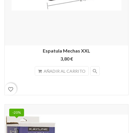
Espatula Mechas XXL
3,80 €
search
AÑADIR AL CARRITO
favorite_border
-20%