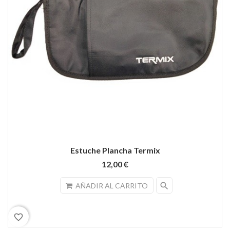
Estuche Plancha Termix
12,00 €
search
AÑADIR AL CARRITO
favorite_border