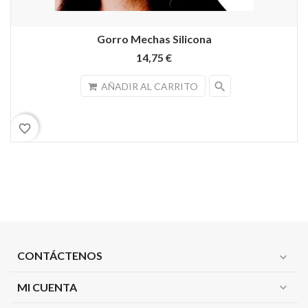
Gorro Mechas Silicona
14,75 €
search
AÑADIR AL CARRITO
favorite_border
CONTÁCTENOS
expand_more
MI CUENTA
expand_more