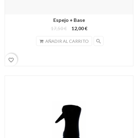
Espejo + Base
17,50 €
12,00 €
search
AÑADIR AL CARRITO
favorite_border