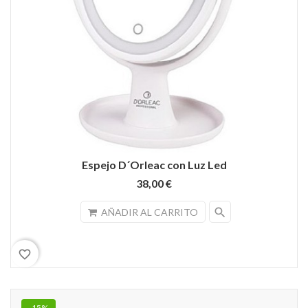
Espejo D´Orleac con Luz Led
38,00 €
search
AÑADIR AL CARRITO
favorite_border
-15%