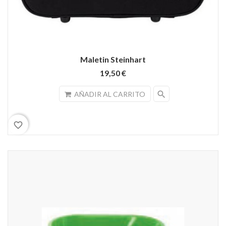
Maletin Steinhart
19,50 €
search
AÑADIR AL CARRITO
favorite_border