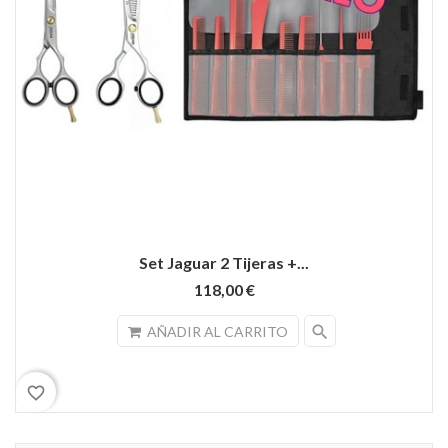
Set Jaguar 2 Tijeras +...
118,00 €
search
AÑADIR AL CARRITO
favorite_border