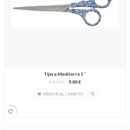
Tijera Mediterra 5´´
14,00 €
9,80 €
search
AÑADIR AL CARRITO
favorite_border