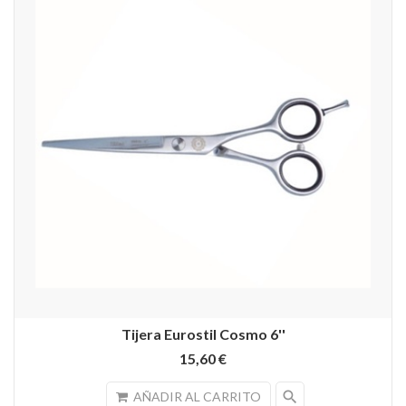
Tijera Eurostil Cosmo 6''
15,60 €
search
AÑADIR AL CARRITO