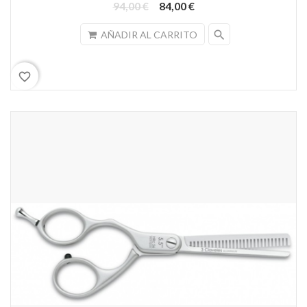
94,00 €
84,00 €
search
AÑADIR AL CARRITO
favorite_border