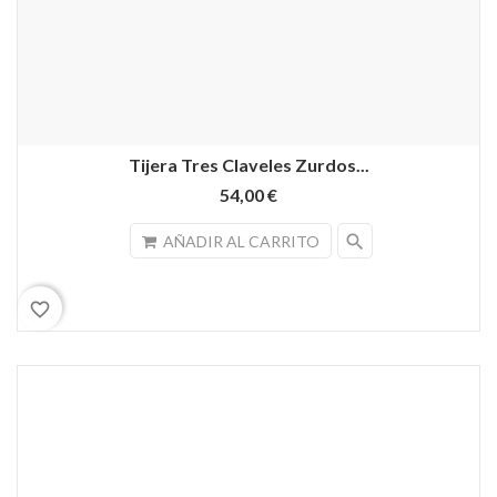
Tijera Tres Claveles Zurdos...
54,00 €
search
AÑADIR AL CARRITO
favorite_border