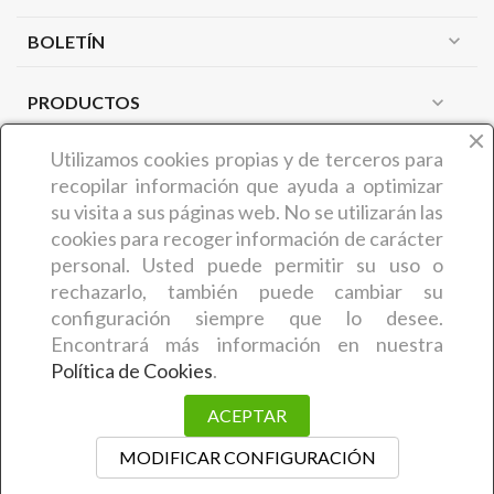
expand_more
BOLETÍN
PRODUCTOS
expand_more
NUESTRA EMPRESA
expand_more
Utilizamos cookies propias y de terceros
para
recopilar información que ayuda a optimizar
su visita a sus páginas web. No se utilizarán las
¿QUIÉNES SOMOS?
cookies para recoger información de carácter
COMERCIAL CARMIN (Benedicta Camaron de Castro) es
personal. Usted puede permitir su uso o
una empresa zamorana que desde hace más de 30 años
rechazarlo, también puede cambiar su
ofrece a sus clientes
artículos y productos relacionados
configuración siempre que lo desee.
con la estética y la peluquería
. En concreto, la empresa
Encontrará más información en nuestra
comenzó su actividad en el año 1995. El trabajo exhaustivo
Política de Cookies
.
desarrollado a lo largo de todo este tiempo les ha permitido
ACEPTAR
mantener la
confianza y fidelidad
de sus clientes.
MODIFICAR CONFIGURACIÓN