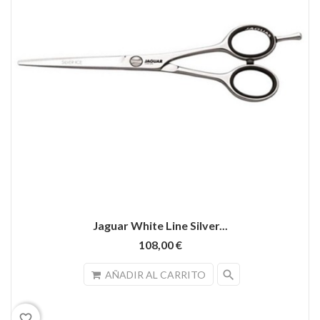
Jaguar White Line Silver...
108,00 €
search
AÑADIR AL CARRITO
favorite_border