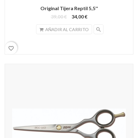
Original Tijera Reptil 5,5''
39,00 €
34,00 €
search
AÑADIR AL CARRITO
favorite_border