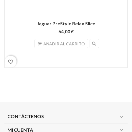
Jaguar PreStyle Relax Slice
64,00 €
search
AÑADIR AL CARRITO
favorite_border
CONTÁCTENOS
expand_more
MI CUENTA
expand_more