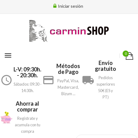
Iniciar sesión
menu
0
Envío
Métodos
gratuito
L-V: 09:30h.
de Pago
- 20:30h.
access_time
payment
local_shipping
Pedidos
PayPal, Visa,
Sábados: 09:30 -
superiores
Mastercard,
14:30h.
50€ (ES y
Bizum ...
PT)
Ahorra al
comprar
Registrate y
acumula con tu
compra