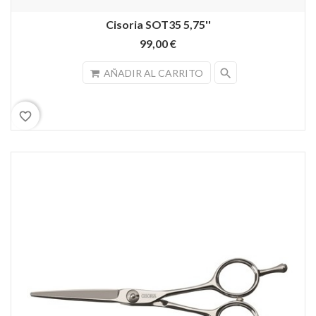
Cisoria SOT35 5,75''
99,00 €
search
AÑADIR AL CARRITO
favorite_border