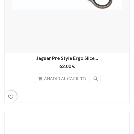
Jaguar Pre Style Ergo Slice...
62,00 €
search
AÑADIR AL CARRITO
favorite_border