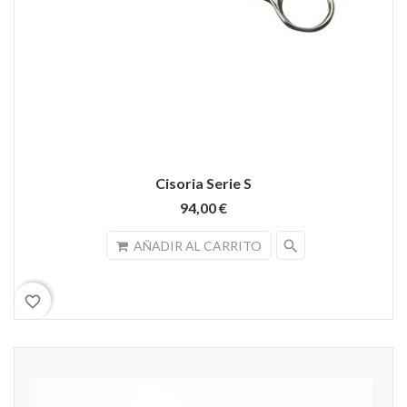
Cisoria Serie S
94,00 €
search
AÑADIR AL CARRITO
favorite_border