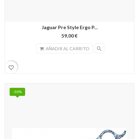
Jaguar Pre Style Ergo P...
59,00 €
search
AÑADIR AL CARRITO
favorite_border
-30%