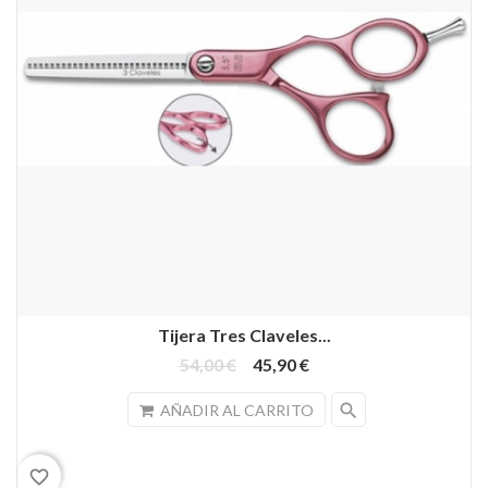
Tijera Tres Claveles...
54,00 €
45,90 €
search
AÑADIR AL CARRITO
favorite_border