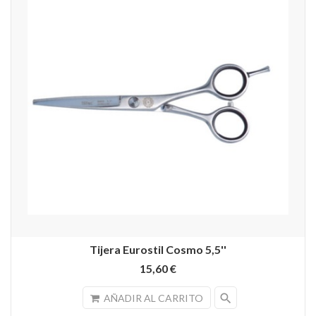
Tijera Eurostil Cosmo 5,5''
15,60 €
search
AÑADIR AL CARRITO