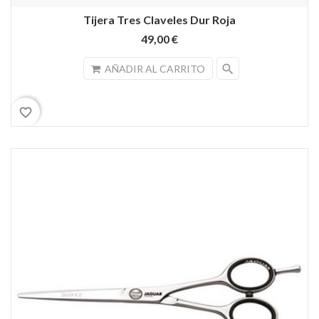
Tijera Tres Claveles Dur Roja
49,00 €
search
AÑADIR AL CARRITO
favorite_border