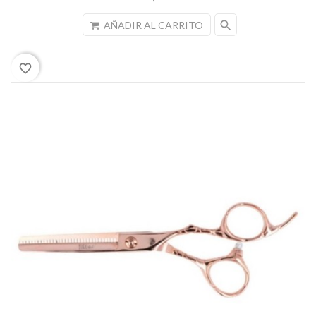
search
AÑADIR AL CARRITO
favorite_border