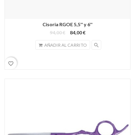
Cisoria RGOE 5,5'' y 6''
94,00 €
84,00 €
search
AÑADIR AL CARRITO
favorite_border