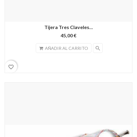
Tijera Tres Claveles...
45,00 €
search
AÑADIR AL CARRITO
favorite_border