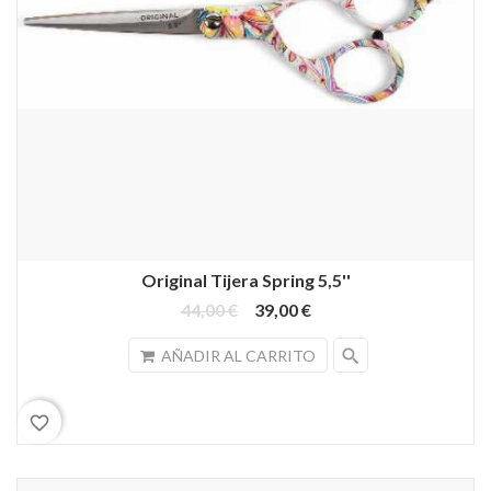
Original Tijera Spring 5,5''
44,00 €
39,00 €
search
AÑADIR AL CARRITO
favorite_border