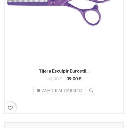
Tijera Esculpir Eurostil...
44,00 €
39,00 €
search
AÑADIR AL CARRITO
favorite_border