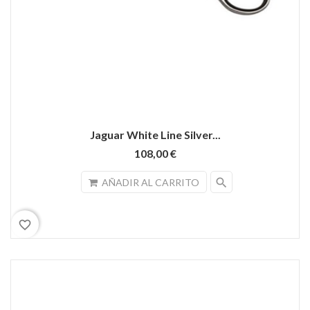
Jaguar White Line Silver...
108,00 €
search
AÑADIR AL CARRITO
favorite_border