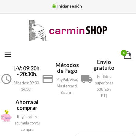
Iniciar sesión
menu
0
Envío
Métodos
gratuito
L-V: 09:30h.
de Pago
- 20:30h.
access_time
payment
local_shipping
Pedidos
PayPal, Visa,
Sábados: 09:30 -
superiores
Mastercard,
14:30h.
50€ (ES y
Bizum ...
PT)
Ahorra al
comprar
Registrate y
acumula con tu
compra