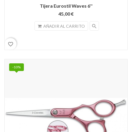
Tijera Eurostil Waves 6''
45,00 €
search
AÑADIR AL CARRITO
favorite_border
-10%