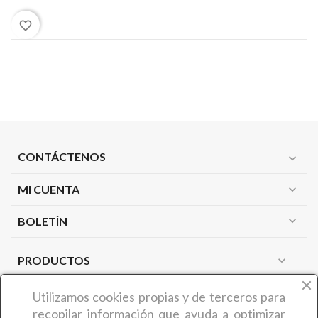
favorite_border
CONTÁCTENOS
expand_more
MI CUENTA
expand_more
expand_more
BOLETÍN
PRODUCTOS
expand_more
NUESTRA EMPRESA
expand_more
Utilizamos cookies propias y de terceros
para
recopilar información que ayuda a optimizar