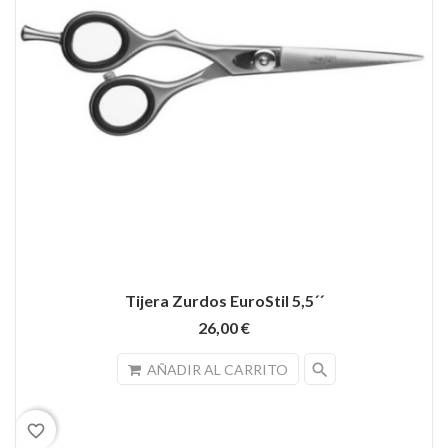
Tijera Zurdos EuroStil 5,5´´
26,00 €
search
AÑADIR AL CARRITO
favorite_border