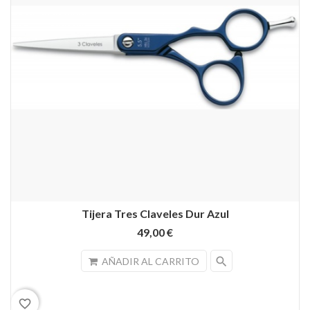
Tijera Tres Claveles Dur Azul
49,00 €
search
AÑADIR AL CARRITO
favorite_border