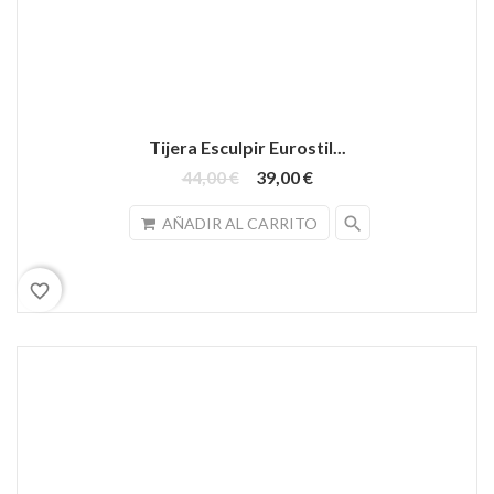
Tijera Esculpir Eurostil...
44,00 €
39,00 €
search
AÑADIR AL CARRITO
favorite_border