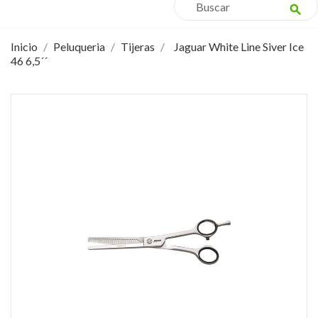
search
Inicio
Peluqueria
Tijeras
Jaguar White Line Siver Ice
46 6,5´´