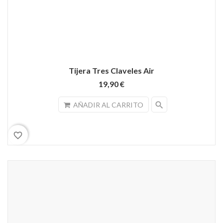
Tijera Tres Claveles Air
19,90 €
search
AÑADIR AL CARRITO
favorite_border