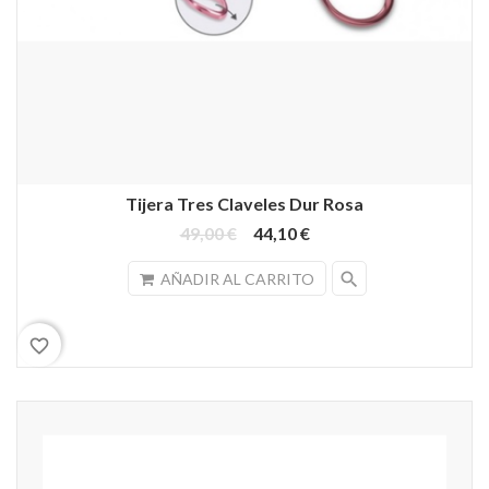
Tijera Tres Claveles Dur Rosa
49,00 €
44,10 €
search
AÑADIR AL CARRITO
favorite_border