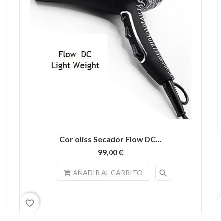
Corioliss Secador Flow DC...
99,00 €
search
AÑADIR AL CARRITO
favorite_border