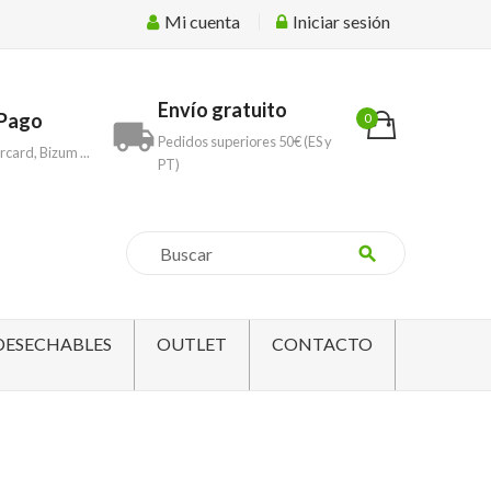
Mi cuenta
Iniciar sesión
Envío gratuito
Pago
0
local_shipping
Pedidos superiores 50€ (ES y
rcard, Bizum ...
PT)
search
DESECHABLES
OUTLET
CONTACTO