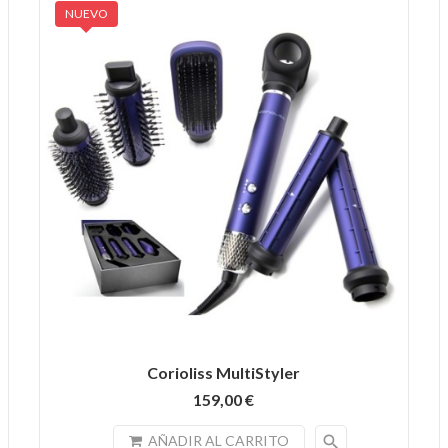
NUEVO
Corioliss MultiStyler
159,00 €
search
AÑADIR AL CARRITO