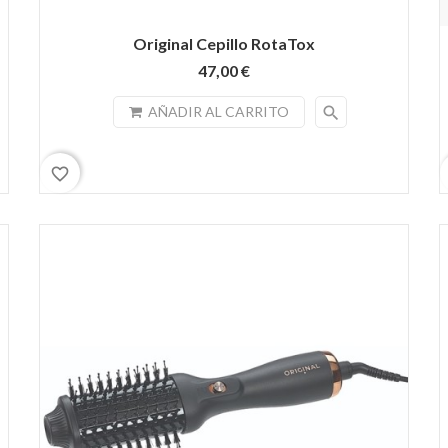
Original Cepillo RotaTox
47,00 €
search
AÑADIR AL CARRITO
favorite_border