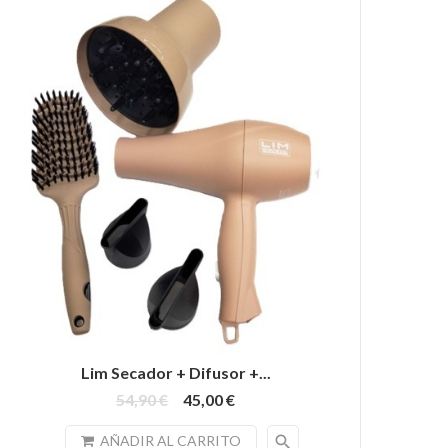
Lim Secador + Difusor +...
54,90 €
45,00 €
search
AÑADIR AL CARRITO