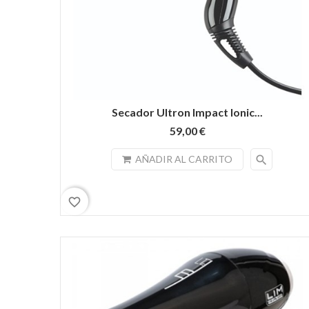
Secador Ultron Impact Ionic...
59,00 €
search
AÑADIR AL CARRITO
favorite_border