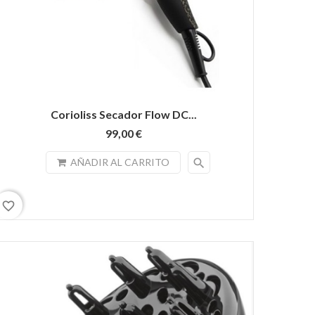
Corioliss Secador Flow DC...
99,00 €
search
AÑADIR AL CARRITO
favorite_border