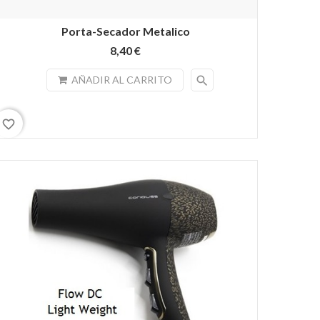
Porta-Secador Metalico
8,40 €
search
AÑADIR AL CARRITO
favorite_border