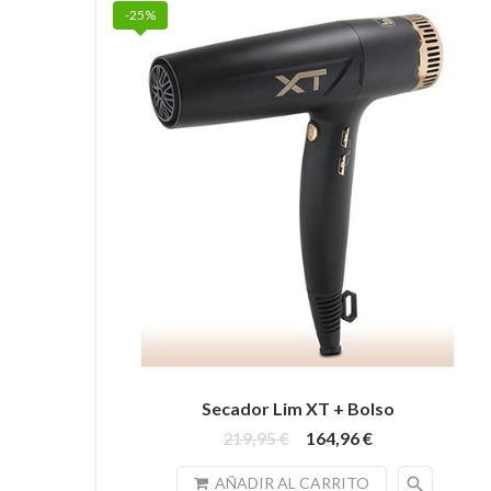
-25%
Secador Lim XT + Bolso
219,95 €
164,96 €
search
AÑADIR AL CARRITO