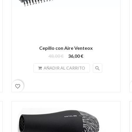
Cepillo con Aire Venteox
48,00 €
36,00 €
search
AÑADIR AL CARRITO
favorite_border