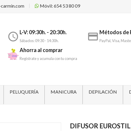
-carmin.com
Móvil: 654 53 80 09
L-V: 09:30h. - 20:30h.
Métodos de 
access_time
payment
Sábados: 09:30 - 14:30h.
PayPal, Visa, Maste
Ahorra al comprar
Registrate y acumula con tu compra
PELUQUERÍA
MANICURA
DEPILACIÓN
DIFUSOR EUROSTIL