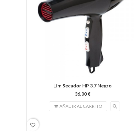
Lim Secador HP 3.7 Negro
36,00 €
search
AÑADIR AL CARRITO
favorite_border