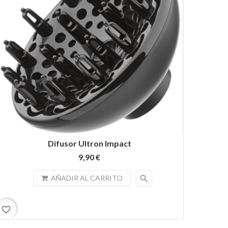
Difusor Ultron Impact
9,90 €
search
AÑADIR AL CARRITO
favorite_border