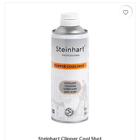
favorite_border
Steinhart Clipper Cool Shot