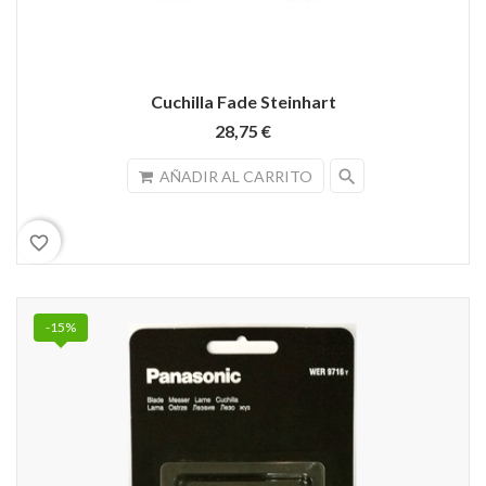
Cuchilla Fade Steinhart
28,75 €
search
AÑADIR AL CARRITO
favorite_border
-15%