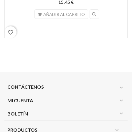
15,45 €
search
AÑADIR AL CARRITO
favorite_border
CONTÁCTENOS
expand_more
MI CUENTA
expand_more
expand_more
BOLETÍN
PRODUCTOS
expand_more