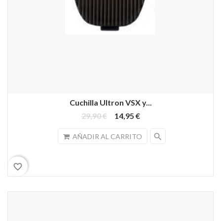
Cuchilla Ultron VSX y...
29,90 €
14,95 €
search
AÑADIR AL CARRITO
favorite_border