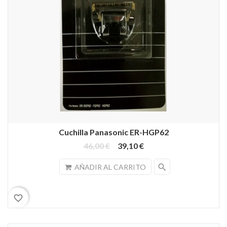
Cuchilla Panasonic ER-HGP62
46,00 €
39,10 €
search
AÑADIR AL CARRITO
favorite_border