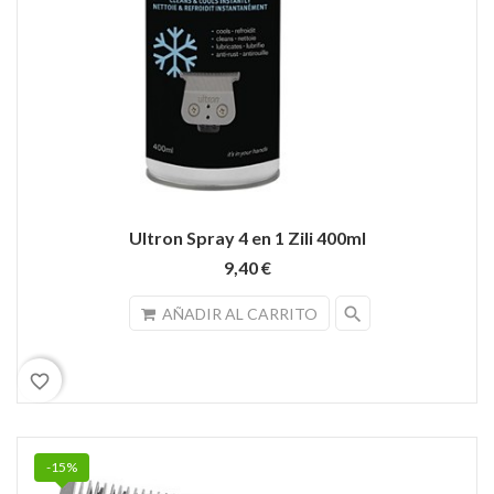
Ultron Spray 4 en 1 Zili 400ml
9,40 €
search
AÑADIR AL CARRITO
favorite_border
-15%