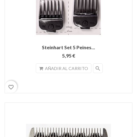
Steinhart Set 5 Peines...
5,95 €
search
AÑADIR AL CARRITO
favorite_border