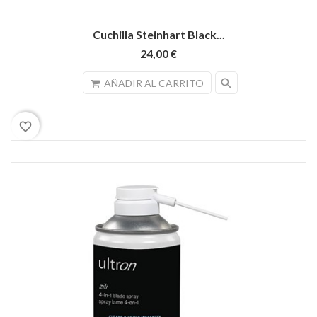
Cuchilla Steinhart Black...
24,00 €
search
AÑADIR AL CARRITO
favorite_border