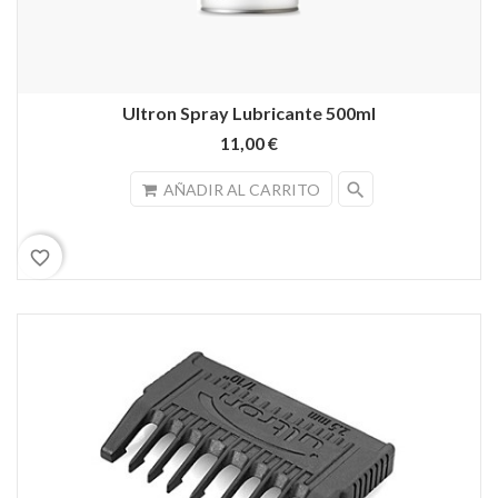
Ultron Spray Lubricante 500ml
11,00 €
search
AÑADIR AL CARRITO
favorite_border