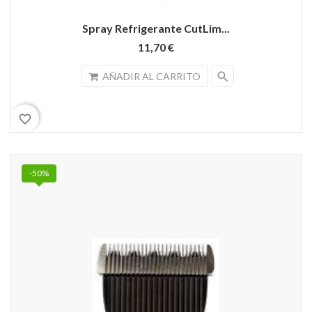
Spray Refrigerante CutLim...
11,70 €
search
AÑADIR AL CARRITO
favorite_border
-50%