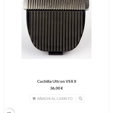
Cuchilla Ultron VSX II
36,00 €
search
AÑADIR AL CARRITO