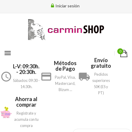
Iniciar sesión
menu
0
Envío
Métodos
gratuito
L-V: 09:30h.
de Pago
- 20:30h.
access_time
payment
local_shipping
Pedidos
PayPal, Visa,
Sábados: 09:30 -
superiores
Mastercard,
14:30h.
50€ (ES y
Bizum ...
PT)
Ahorra al
comprar
Registrate y
acumula con tu
compra