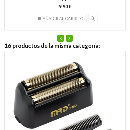
9,90 €
search
AÑADIR AL CARRITO
16 productos de la misma categoría: