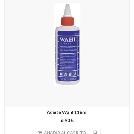
Aceite Wahl 118ml
6,90 €
search
AÑADIR AL CARRITO