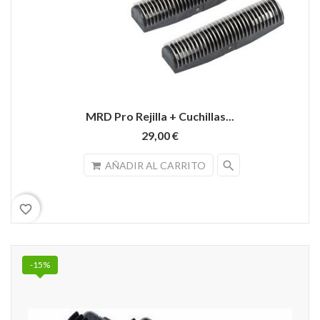
MRD Pro Rejilla + Cuchillas...
29,00 €
search
AÑADIR AL CARRITO
favorite_border
-15%