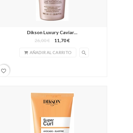
Dikson Luxury Caviar...
26,00 €
11,70 €
search
AÑADIR AL CARRITO
favorite_border