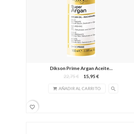
Dikson Prime Argan Aceite...
22,75 €
15,95 €
search
AÑADIR AL CARRITO
favorite_border