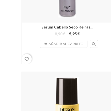
Serum Cabello Seco Keiras...
8,90 €
5,95 €
search
AÑADIR AL CARRITO
favorite_border