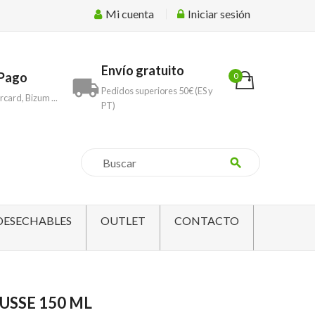
Mi cuenta
Iniciar sesión
Envío gratuito
Pago
0
local_shipping
Pedidos superiores 50€ (ES y
rcard, Bizum ...
PT)
search
DESECHABLES
OUTLET
CONTACTO
USSE 150 ML