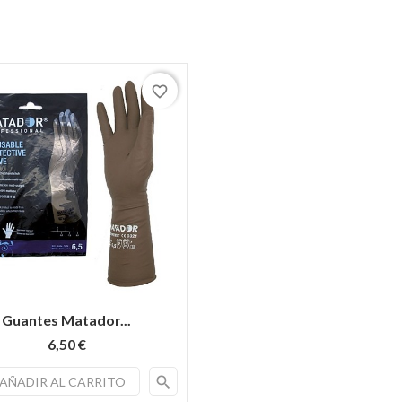
favorite_border
Guantes Matador...
6,50 €
search
AÑADIR AL CARRITO