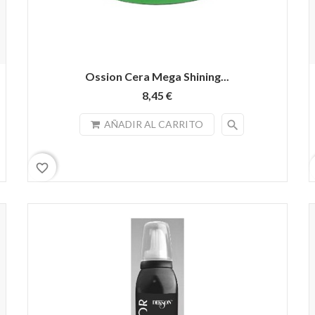
Ossion Cera Mega Shining...
8,45 €
search
AÑADIR AL CARRITO
favorite_border