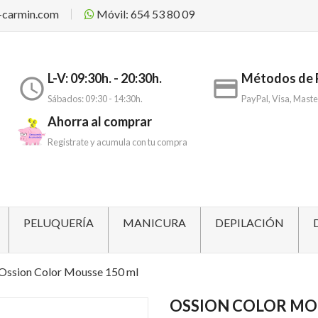
-carmin.com
Móvil: 654 53 80 09
L-V: 09:30h. - 20:30h.
Métodos de 
access_time
payment
Sábados: 09:30 - 14:30h.
PayPal, Visa, Maste
Ahorra al comprar
Registrate y acumula con tu compra
PELUQUERÍA
MANICURA
DEPILACIÓN
Ossion Color Mousse 150 ml
OSSION COLOR MO