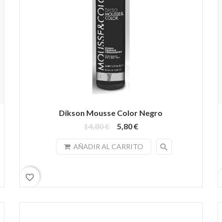
Dikson Mousse Color Negro
14,80 €
5,80 €
search
AÑADIR AL CARRITO
favorite_border