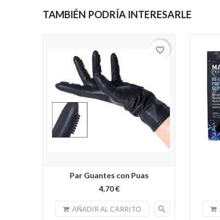
TAMBIÉN PODRÍA INTERESARLE
favorite_border
Par Guantes con Puas
4,70 €
search
AÑADIR AL CARRITO