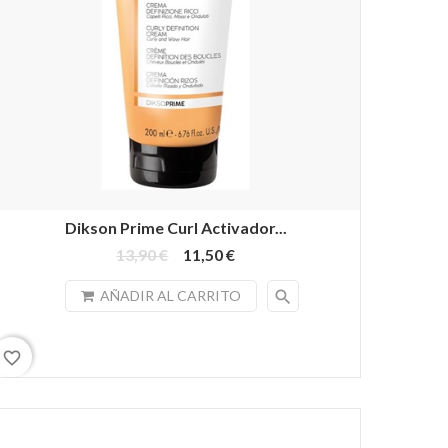
Dikson Prime Curl Activador...
13,90 €
11,50 €
search
AÑADIR AL CARRITO
favorite_border