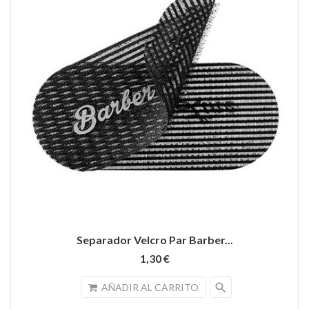
Separador Velcro Par Barber...
1,30 €
search
AÑADIR AL CARRITO