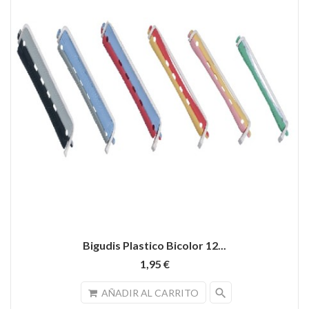
Bigudis Plastico Bicolor 12...
1,95 €
search
AÑADIR AL CARRITO