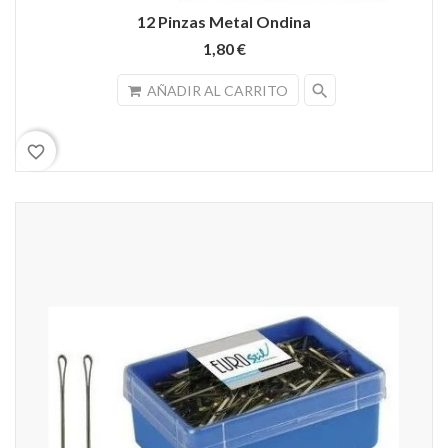
12 Pinzas Metal Ondina
1,80 €
search
AÑADIR AL CARRITO
favorite_border