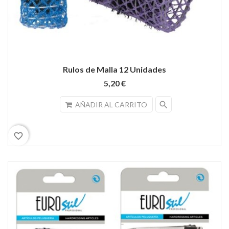
Rulos de Malla 12 Unidades
5,20 €
search
AÑADIR AL CARRITO
favorite_border