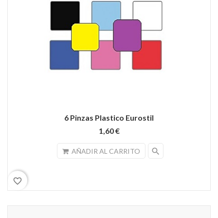
6 Pinzas Plastico Eurostil
1,60 €
search
AÑADIR AL CARRITO
favorite_border