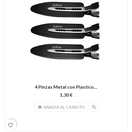
4 Pinzas Metal con Plastico...
1,30 €
search
AÑADIR AL CARRITO
favorite_border