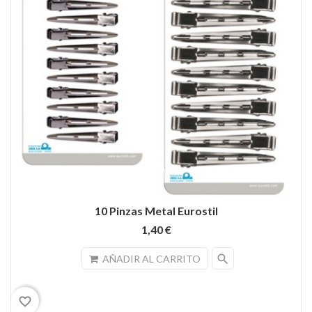
10 Pinzas Metal Eurostil
1,40 €
search
AÑADIR AL CARRITO
favorite_border