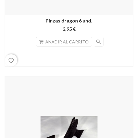
Pinzas dragon 6 und.
3,95 €
search
AÑADIR AL CARRITO
favorite_border