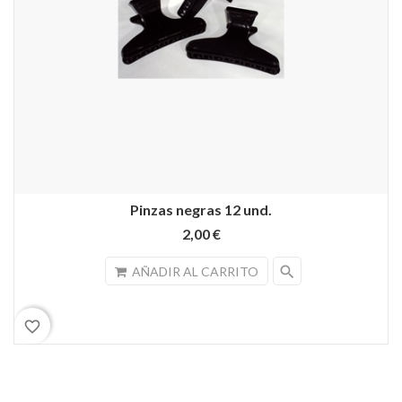
Pinzas negras 12 und.
2,00 €
search
AÑADIR AL CARRITO
favorite_border