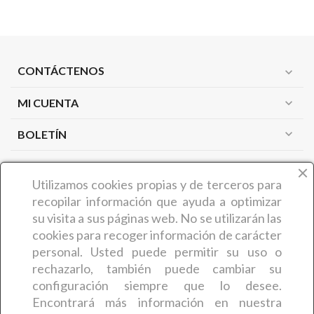
CONTÁCTENOS
expand_more
MI CUENTA
expand_more
expand_more
BOLETÍN
PRODUCTOS
expand_more
Utilizamos cookies propias y de terceros
para
recopilar información que ayuda a optimizar
NUESTRA EMPRESA
expand_more
su visita a sus páginas web. No se utilizarán las
cookies para recoger información de carácter
personal. Usted puede permitir su uso o
¿QUIÉNES SOMOS?
rechazarlo, también puede cambiar su
COMERCIAL CARMIN (Benedicta Camaron de Castro) es
configuración siempre que lo desee.
una empresa zamorana que desde hace más de 30 años
Encontrará más información en nuestra
ofrece a sus clientes
artículos y productos relacionados