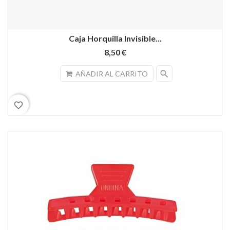
Caja Horquilla Invisible...
8,50 €
search
AÑADIR AL CARRITO
favorite_border