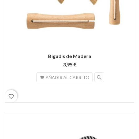
Bigudis de Madera
3,95 €
search
AÑADIR AL CARRITO
favorite_border