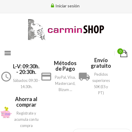
Iniciar sesión
menu
0
Envío
Métodos
gratuito
L-V: 09:30h.
de Pago
- 20:30h.
access_time
payment
local_shipping
Pedidos
PayPal, Visa,
Sábados: 09:30 -
superiores
Mastercard,
14:30h.
50€ (ES y
Bizum ...
PT)
Ahorra al
comprar
Registrate y
acumula con tu
compra