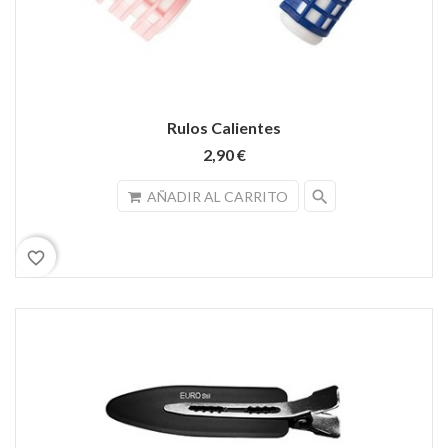
Rulos Calientes
2,90 €
search
AÑADIR AL CARRITO
favorite_border