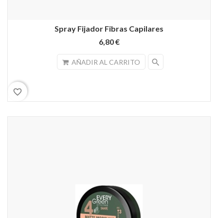
Spray Fijador Fibras Capilares
6,80 €
search
AÑADIR AL CARRITO
favorite_border