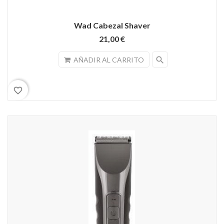
Wad Cabezal Shaver
21,00 €
search
AÑADIR AL CARRITO
favorite_border