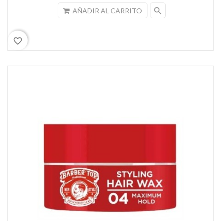
search
AÑADIR AL CARRITO
favorite_border