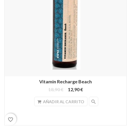
Vitamin Recharge Beach
18,90 €
12,90 €
search
AÑADIR AL CARRITO
favorite_border