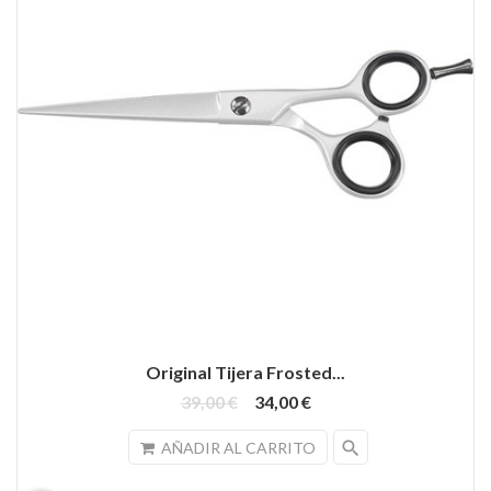
Original Tijera Frosted...
39,00 €
34,00 €
search
AÑADIR AL CARRITO