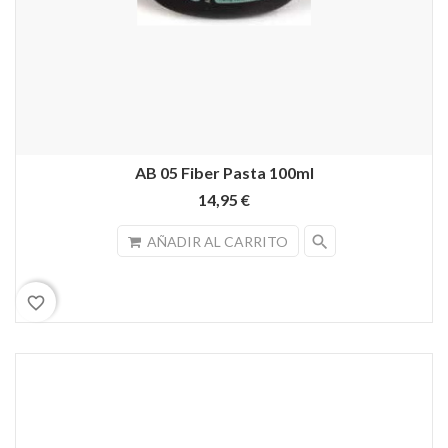
AB 05 Fiber Pasta 100ml
14,95 €
search
AÑADIR AL CARRITO
favorite_border