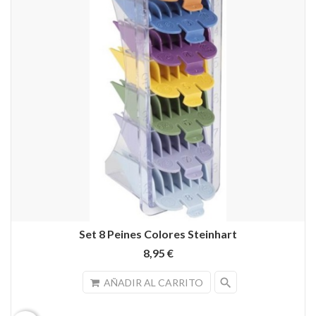
Set 8 Peines Colores Steinhart
8,95 €
search
AÑADIR AL CARRITO