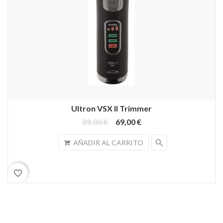
Ultron VSX II Trimmer
89,00 €
69,00 €
search
AÑADIR AL CARRITO
favorite_border