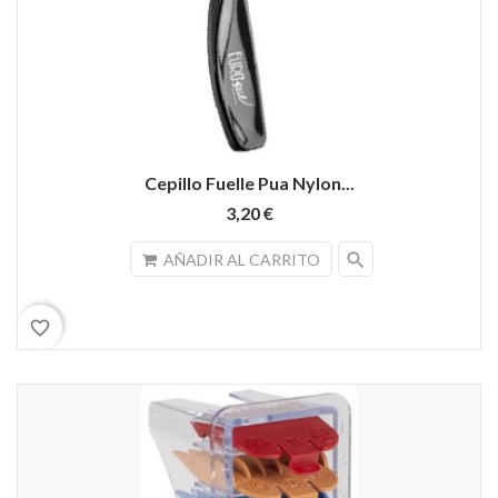
Cepillo Fuelle Pua Nylon...
3,20 €
search
AÑADIR AL CARRITO
favorite_border