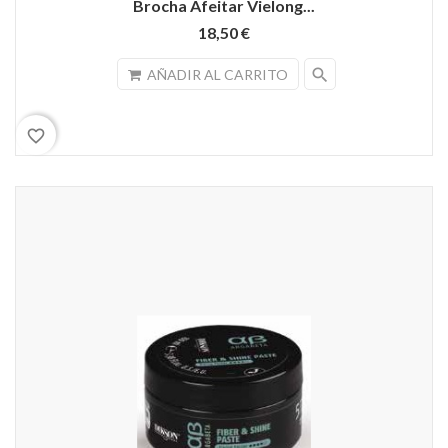
Brocha Afeitar Vielong...
18,50 €
search
AÑADIR AL CARRITO
favorite_border