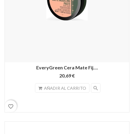
EveryGreen Cera Mate Fij....
20,69 €
search
AÑADIR AL CARRITO
favorite_border