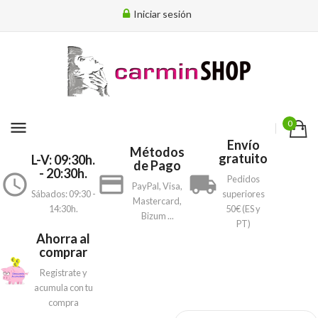
Iniciar sesión
menu
0
Envío
Métodos
gratuito
L-V: 09:30h.
de Pago
- 20:30h.
access_time
payment
local_shipping
Pedidos
PayPal, Visa,
Sábados: 09:30 -
superiores
Mastercard,
14:30h.
50€ (ES y
Bizum ...
PT)
Ahorra al
comprar
Registrate y
acumula con tu
compra