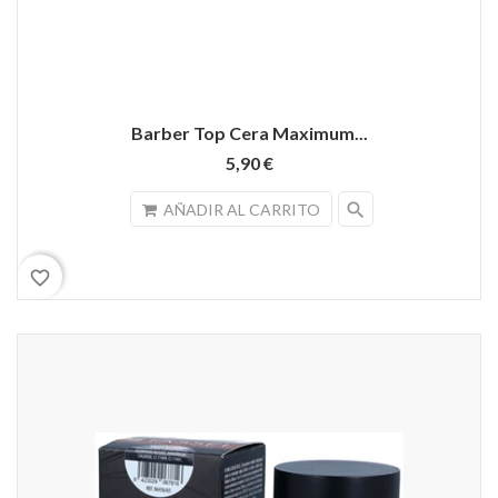
Barber Top Cera Maximum...
5,90 €
search
AÑADIR AL CARRITO
favorite_border