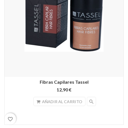
Fibras Capilares Tassel
12,90 €
search
AÑADIR AL CARRITO
favorite_border