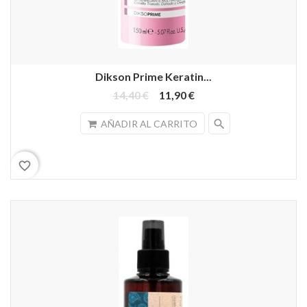
Dikson Prime Keratin...
14,40 €
11,90 €
search
AÑADIR AL CARRITO
favorite_border