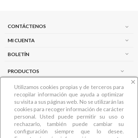
CONTÁCTENOS
expand_more
MI CUENTA
expand_more
expand_more
BOLETÍN
PRODUCTOS
expand_more
NUESTRA EMPRESA
expand_more
Utilizamos cookies propias y de terceros
para
recopilar información que ayuda a optimizar
su visita a sus páginas web. No se utilizarán las
¿QUIÉNES SOMOS?
cookies para recoger información de carácter
COMERCIAL CARMIN (Benedicta Camaron de Castro) es
personal. Usted puede permitir su uso o
una empresa zamorana que desde hace más de 30 años
rechazarlo, también puede cambiar su
ofrece a sus clientes
artículos y productos relacionados
configuración siempre que lo desee.
con la estética y la peluquería
. En concreto, la empresa