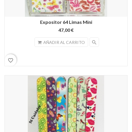
Expositor 64 Limas Mini
47,00 €
search
AÑADIR AL CARRITO
favorite_border