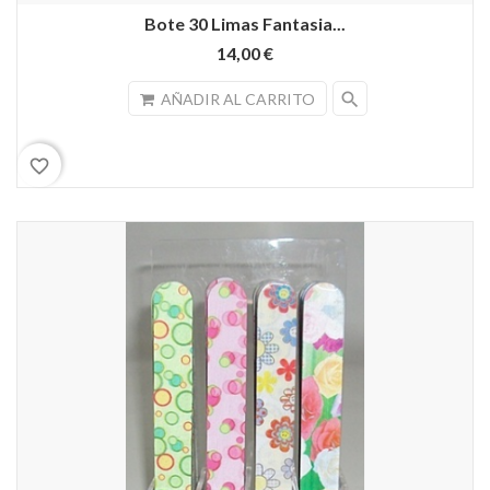
Bote 30 Limas Fantasia...
14,00 €
search
AÑADIR AL CARRITO
favorite_border