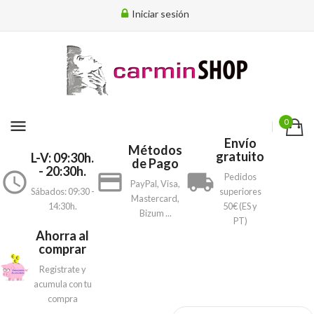
Iniciar sesión
menu
0
Envío
Métodos
gratuito
L-V: 09:30h.
de Pago
- 20:30h.
access_time
payment
local_shipping
Pedidos
PayPal, Visa,
Sábados: 09:30 -
superiores
Mastercard,
14:30h.
50€ (ES y
Bizum ...
PT)
Ahorra al
comprar
Registrate y
acumula con tu
compra