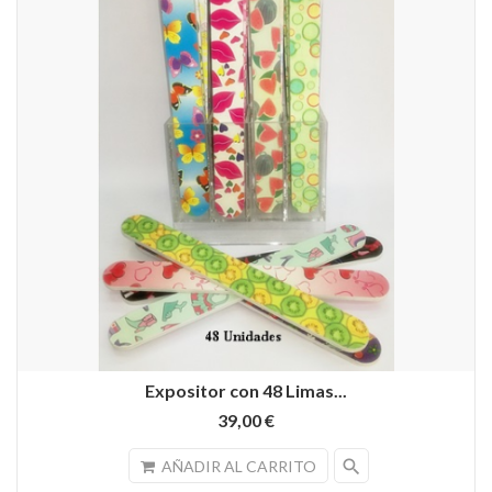
Expositor con 48 Limas...
39,00 €
search
AÑADIR AL CARRITO