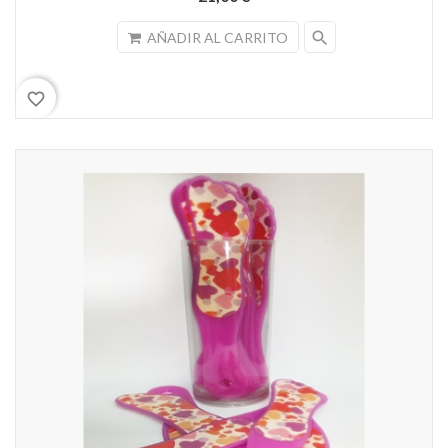
search
AÑADIR AL CARRITO
favorite_border