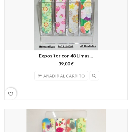
Expositor con 48 Limas...
39,00 €
search
AÑADIR AL CARRITO
favorite_border