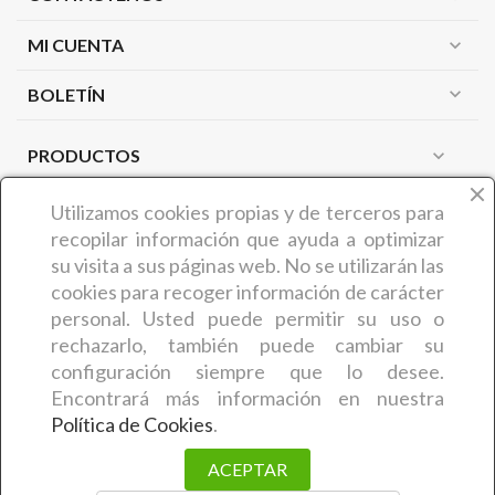
MI CUENTA
expand_more
expand_more
BOLETÍN
PRODUCTOS
expand_more
NUESTRA EMPRESA
expand_more
Utilizamos cookies propias y de terceros
para
recopilar información que ayuda a optimizar
su visita a sus páginas web. No se utilizarán las
¿QUIÉNES SOMOS?
cookies para recoger información de carácter
COMERCIAL CARMIN (Benedicta Camaron de Castro) es
personal. Usted puede permitir su uso o
una empresa zamorana que desde hace más de 30 años
rechazarlo, también puede cambiar su
ofrece a sus clientes
artículos y productos relacionados
configuración siempre que lo desee.
con la estética y la peluquería
. En concreto, la empresa
Encontrará más información en nuestra
comenzó su actividad en el año 1995. El trabajo exhaustivo
Política de Cookies
.
desarrollado a lo largo de todo este tiempo les ha permitido
ACEPTAR
mantener la
confianza y fidelidad
de sus clientes.