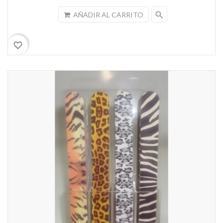
search
AÑADIR AL CARRITO
favorite_border