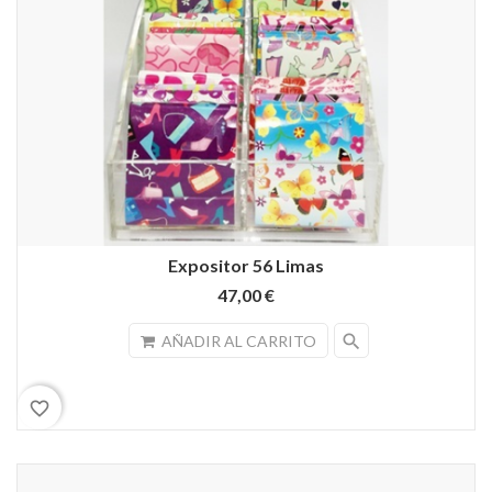
Expositor 56 Limas
47,00 €
search
AÑADIR AL CARRITO
favorite_border