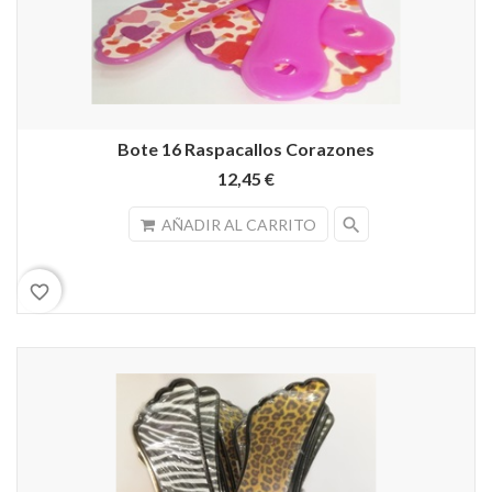
Bote 16 Raspacallos Corazones
12,45 €
search
AÑADIR AL CARRITO
favorite_border