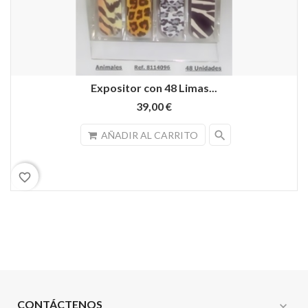
Expositor con 48 Limas...
39,00 €
search
AÑADIR AL CARRITO
favorite_border
CONTÁCTENOS
expand_more