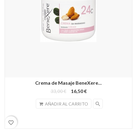
Crema de Masaje BeneXere...
33,00 €
16,50 €
search
AÑADIR AL CARRITO
favorite_border