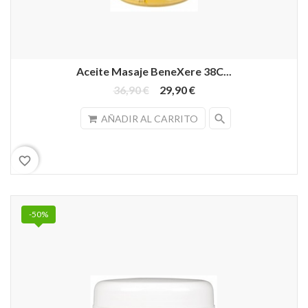
Aceite Masaje BeneXere 38C...
36,90 €
29,90 €
search
AÑADIR AL CARRITO
favorite_border
-50%