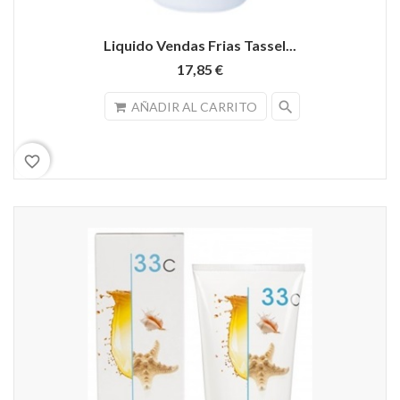
Liquido Vendas Frias Tassel...
17,85 €
search
AÑADIR AL CARRITO
favorite_border