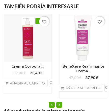
TAMBIÉN PODRÍA INTERESARLE
-40%
favorite_border
favorite_border
Crema Corporal...
BeneXere Reafirmante
Crema...
39,00 €
23,40 €
47,00 €
37,90 €
search
AÑADIR AL CARRITO
search
AÑADIR AL CARRITO