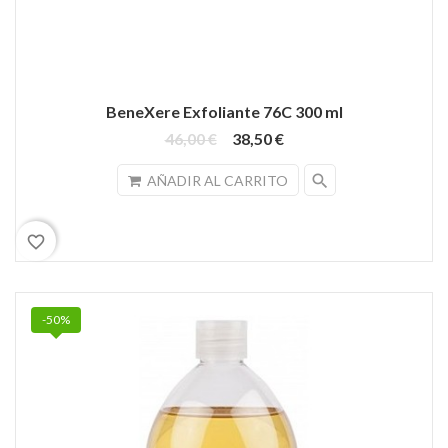
BeneXere Exfoliante 76C 300 ml
46,00 €
38,50 €
search
AÑADIR AL CARRITO
favorite_border
-50%