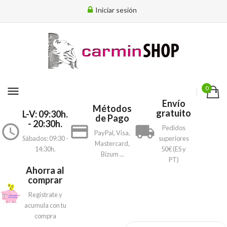
Iniciar sesión
menu
0
Envío
Métodos
gratuito
L-V: 09:30h.
de Pago
- 20:30h.
access_time
payment
local_shipping
Pedidos
PayPal, Visa,
Sábados: 09:30 -
superiores
Mastercard,
14:30h.
50€ (ES y
Bizum ...
PT)
Ahorra al
comprar
Registrate y
acumula con tu
compra