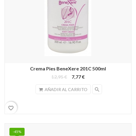
Crema Pies BeneXere 201C 500ml
12,95 €
7,77 €
search
AÑADIR AL CARRITO
favorite_border
-45%