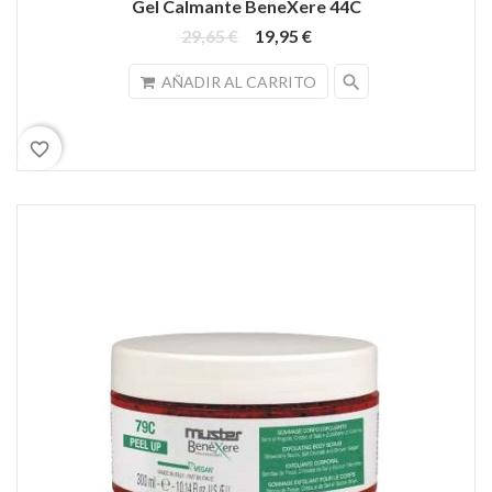
Gel Calmante BeneXere 44C
29,65 €
19,95 €
search
AÑADIR AL CARRITO
favorite_border