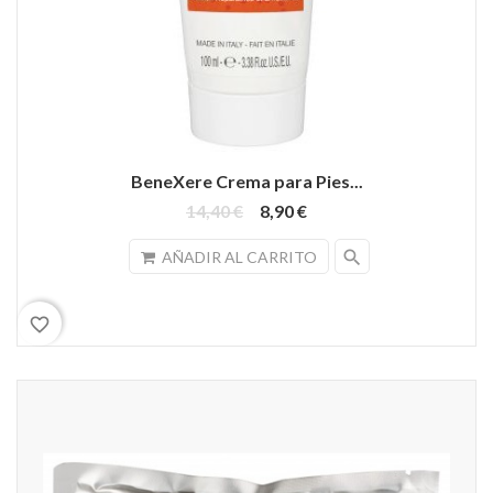
BeneXere Crema para Pies...
14,40 €
8,90 €
search
AÑADIR AL CARRITO
favorite_border