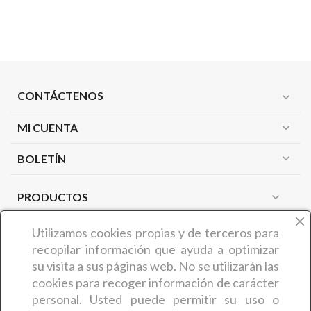
CONTÁCTENOS
expand_more
MI CUENTA
expand_more
expand_more
BOLETÍN
PRODUCTOS
expand_more
NUESTRA EMPRESA
expand_more
Utilizamos cookies propias y de terceros
para
recopilar información que ayuda a optimizar
su visita a sus páginas web. No se utilizarán las
¿QUIÉNES SOMOS?
cookies para recoger información de carácter
COMERCIAL CARMIN (Benedicta Camaron de Castro) es
personal. Usted puede permitir su uso o