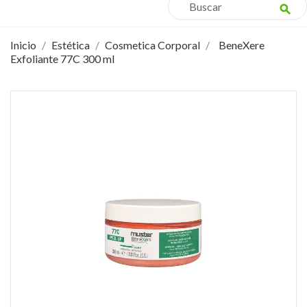
search
Inicio
Estética
Cosmetica Corporal
BeneXere
Exfoliante 77C 300 ml