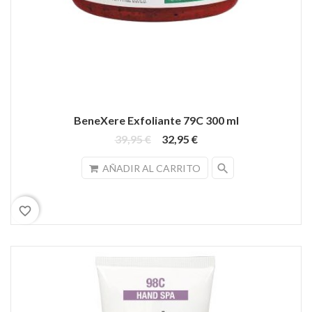
BeneXere Exfoliante 79C 300 ml
39,95 €
32,95 €
search
AÑADIR AL CARRITO
favorite_border