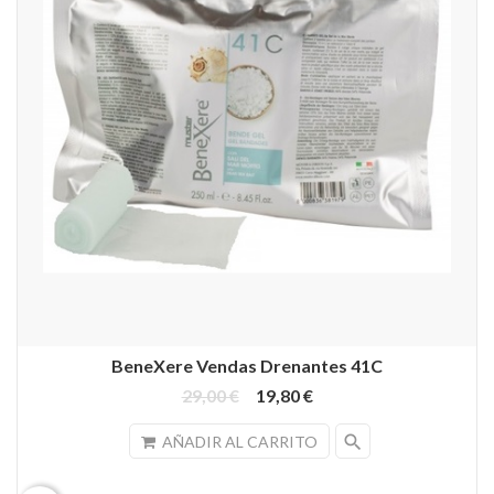
BeneXere Vendas Drenantes 41C
29,00 €
19,80 €
search
AÑADIR AL CARRITO