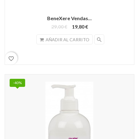
BeneXere Vendas...
29,00 €
19,80 €
search
AÑADIR AL CARRITO
favorite_border
-40%