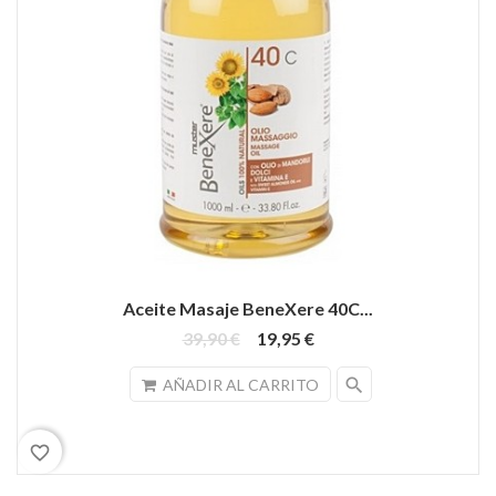
Aceite Masaje BeneXere 40C...
39,90 €
19,95 €
search
AÑADIR AL CARRITO
favorite_border