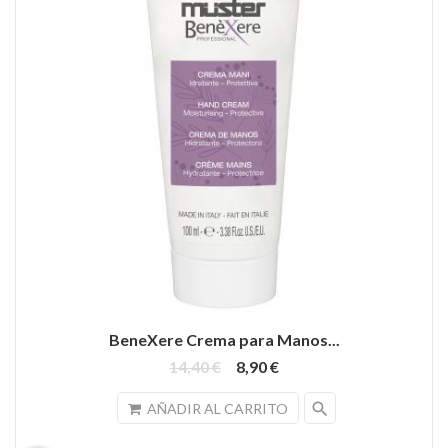
BeneXere Crema para Manos...
14,40 €
8,90 €
search
AÑADIR AL CARRITO