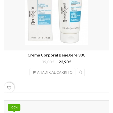
Crema Corporal BeneXere 33C
39,00 €
23,90 €
search
AÑADIR AL CARRITO
favorite_border
-50%