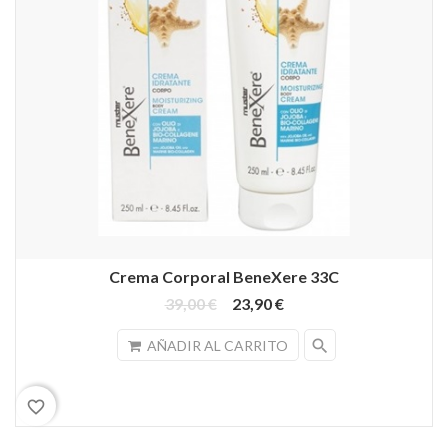
Crema Corporal BeneXere 33C
39,00 €
23,90 €
search
AÑADIR AL CARRITO
favorite_border