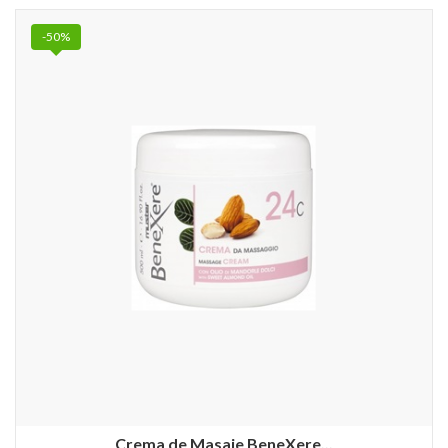
-50%
Crema de Masaje BeneXere...