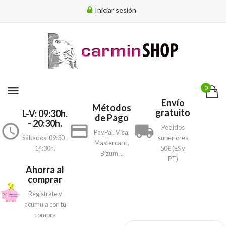
Iniciar sesión
menu
0
Envío
Métodos
gratuito
L-V: 09:30h.
de Pago
- 20:30h.
access_time
payment
local_shipping
Pedidos
PayPal, Visa,
Sábados: 09:30 -
superiores
Mastercard,
14:30h.
50€ (ES y
Bizum ...
PT)
Ahorra al
comprar
Registrate y
acumula con tu
compra