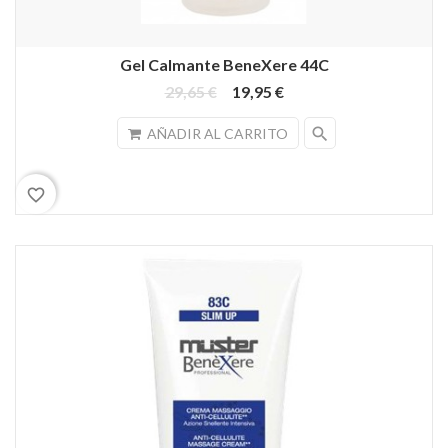
Gel Calmante BeneXere 44C
29,65 €
19,95 €
search
AÑADIR AL CARRITO
favorite_border