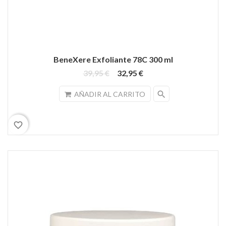
BeneXere Exfoliante 78C 300 ml
39,95 €
32,95 €
search
AÑADIR AL CARRITO
favorite_border