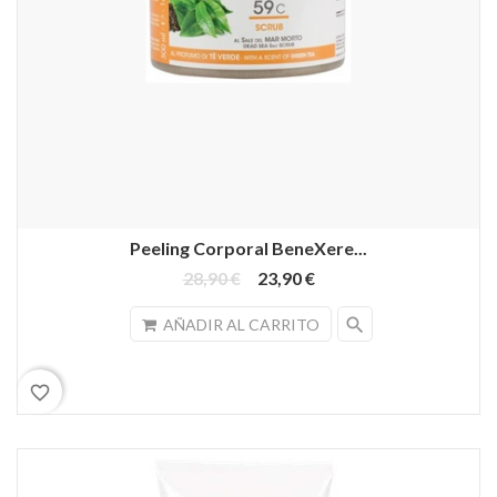
Peeling Corporal BeneXere...
28,90 €
23,90 €
search
AÑADIR AL CARRITO
favorite_border