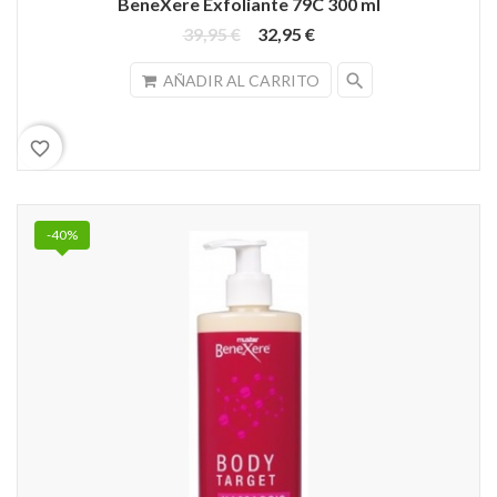
BeneXere Exfoliante 79C 300 ml
39,95 €
32,95 €
search
AÑADIR AL CARRITO
favorite_border
-40%