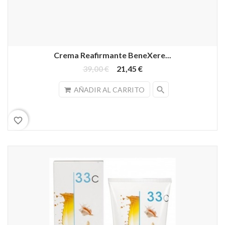
Crema Reafirmante BeneXere...
39,00 €
21,45 €
search
AÑADIR AL CARRITO
favorite_border