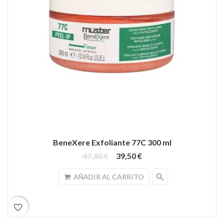
BeneXere Exfoliante 77C 300 ml
47,80 €
39,50 €
search
AÑADIR AL CARRITO
favorite_border