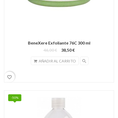
BeneXere Exfoliante 76C 300 ml
46,00 €
38,50 €
search
AÑADIR AL CARRITO
favorite_border
-50%