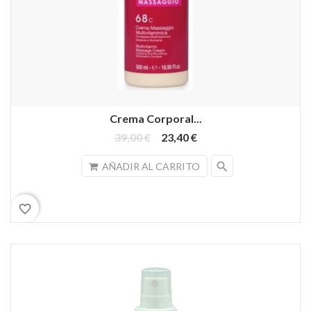
Crema Corporal...
39,00 €
23,40 €
search
AÑADIR AL CARRITO
favorite_border