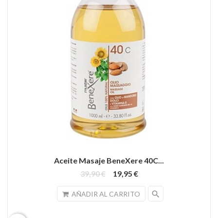
Aceite Masaje BeneXere 40C...
39,90 €
19,95 €
search
AÑADIR AL CARRITO