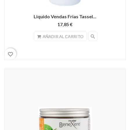
Liquido Vendas Frias Tassel...
17,85 €
search
AÑADIR AL CARRITO
favorite_border