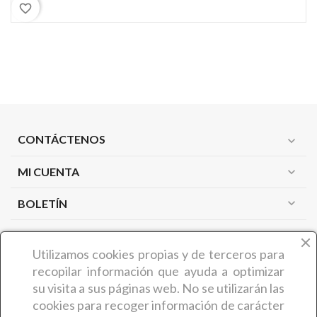
favorite_border
CONTÁCTENOS
expand_more
MI CUENTA
expand_more
expand_more
BOLETÍN
PRODUCTOS
expand_more
Utilizamos cookies propias y de terceros
para
recopilar información que ayuda a optimizar
NUESTRA EMPRESA
expand_more
su visita a sus páginas web. No se utilizarán las
cookies para recoger información de carácter