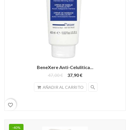
BeneXere Anti-Celulitica...
47,00 €
37,90 €
search
AÑADIR AL CARRITO
favorite_border
-40%