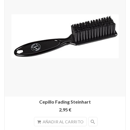
Cepillo Fading Steinhart
2,95 €
search
AÑADIR AL CARRITO