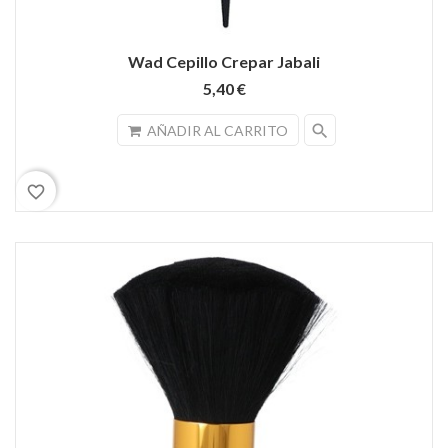
Wad Cepillo Crepar Jabali
5,40 €
search
AÑADIR AL CARRITO
favorite_border