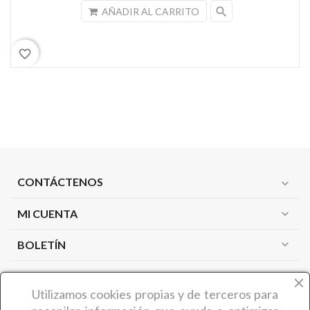
search
AÑADIR AL CARRITO
favorite_border
CONTÁCTENOS
expand_more
MI CUENTA
expand_more
expand_more
BOLETÍN
PRODUCTOS
expand_more
Utilizamos cookies propias y de terceros
para