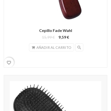
Cepillo Fade Wahl
15,99 €
9,59 €
search
AÑADIR AL CARRITO
favorite_border