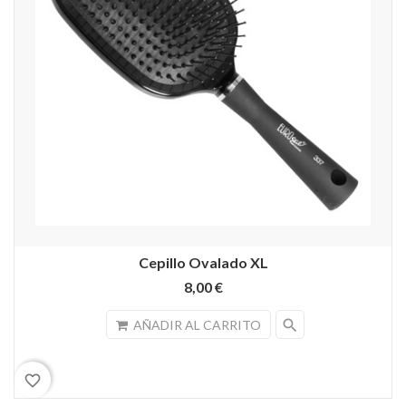
Cepillo Ovalado XL
8,00 €
search
AÑADIR AL CARRITO
favorite_border