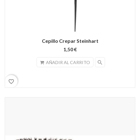
Cepillo Crepar Steinhart
1,50 €
search
AÑADIR AL CARRITO
favorite_border