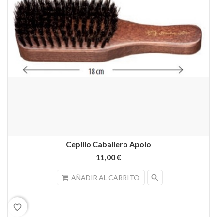
Cepillo Caballero Apolo
11,00 €
search
AÑADIR AL CARRITO
favorite_border