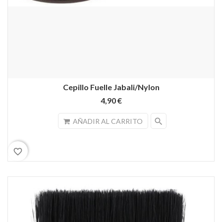
Cepillo Fuelle Jabali/Nylon
4,90 €
search
AÑADIR AL CARRITO
favorite_border