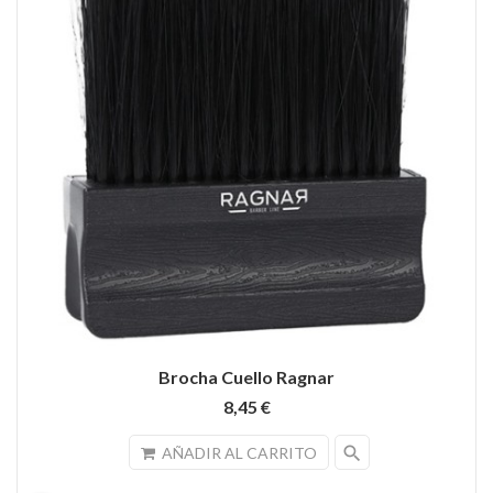
Brocha Cuello Ragnar
8,45 €
search
AÑADIR AL CARRITO