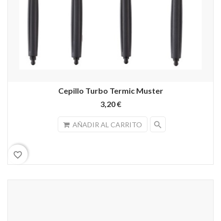
Cepillo Turbo Termic Muster
3,20 €
search
AÑADIR AL CARRITO
favorite_border