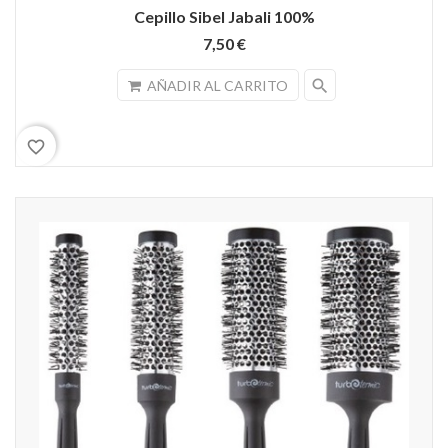
Cepillo Sibel Jabali 100%
7,50 €
search
AÑADIR AL CARRITO
favorite_border