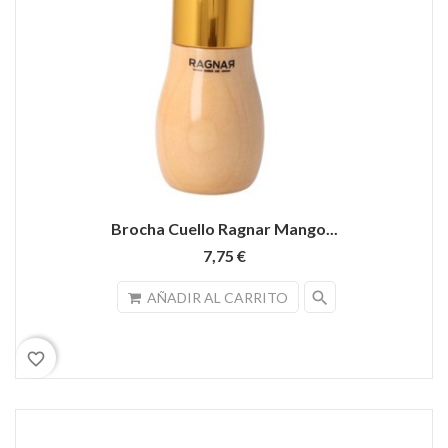
Brocha Cuello Ragnar Mango...
7,75 €
search
AÑADIR AL CARRITO
favorite_border