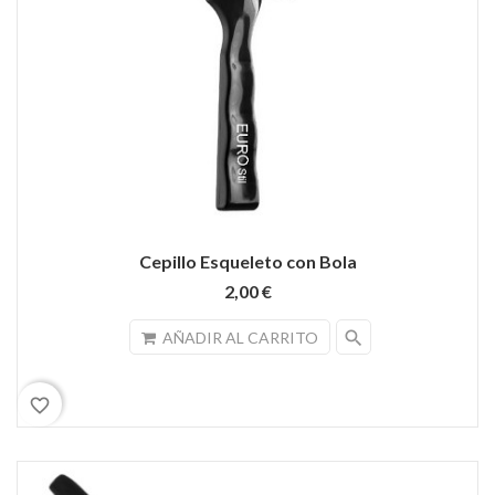
Cepillo Esqueleto con Bola
2,00 €
search
AÑADIR AL CARRITO
favorite_border