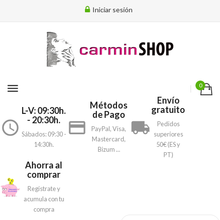
Iniciar sesión
menu
0
Envío
Métodos
gratuito
L-V: 09:30h.
de Pago
- 20:30h.
access_time
payment
local_shipping
Pedidos
PayPal, Visa,
Sábados: 09:30 -
superiores
Mastercard,
14:30h.
50€ (ES y
Bizum ...
PT)
Ahorra al
comprar
Registrate y
acumula con tu
compra