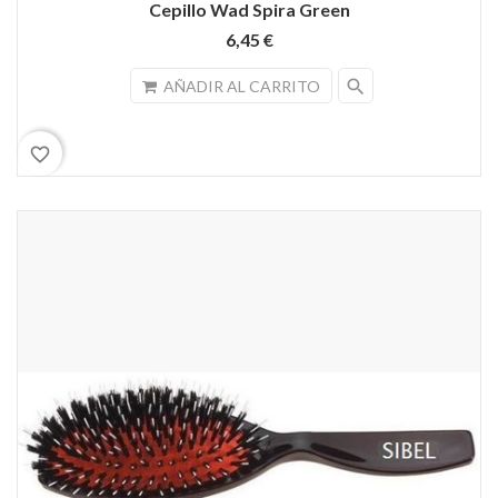
Cepillo Wad Spira Green
6,45 €
search
AÑADIR AL CARRITO
favorite_border