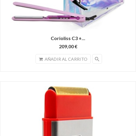
Corioliss C3 +...
209,00 €
search
AÑADIR AL CARRITO