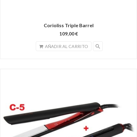
Corioliss Triple Barrel
109,00 €
search
AÑADIR AL CARRITO