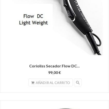
Corioliss Secador Flow DC...
99,00 €
search
AÑADIR AL CARRITO