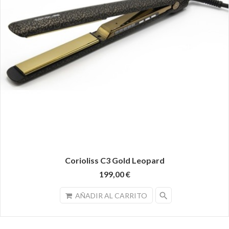
Corioliss C3 Gold Leopard
199,00 €
search
AÑADIR AL CARRITO