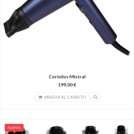
Corioliss Mistral
199,00 €
search
AÑADIR AL CARRITO
NUEVO