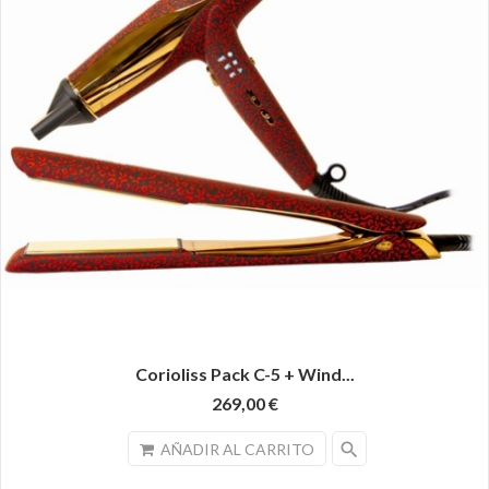
Corioliss Pack C-5 + Wind...
269,00 €
search
AÑADIR AL CARRITO