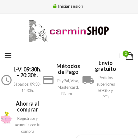
Iniciar sesión
menu
0
Envío
Métodos
gratuito
L-V: 09:30h.
de Pago
- 20:30h.
access_time
payment
local_shipping
Pedidos
PayPal, Visa,
Sábados: 09:30 -
superiores
Mastercard,
14:30h.
50€ (ES y
Bizum ...
PT)
Ahorra al
comprar
Registrate y
acumula con tu
compra