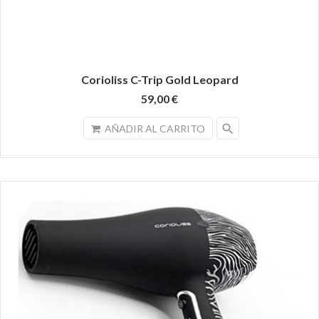
Corioliss C-Trip Gold Leopard
59,00 €
search
AÑADIR AL CARRITO