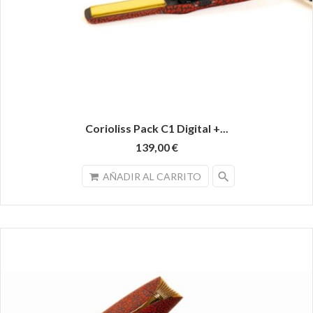
Corioliss Pack C1 Digital +...
139,00 €
search
AÑADIR AL CARRITO