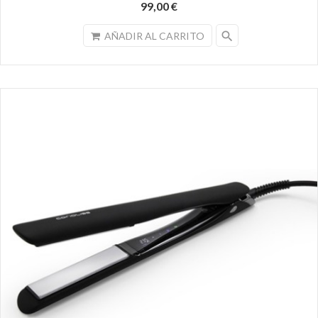
99,00 €
search
AÑADIR AL CARRITO