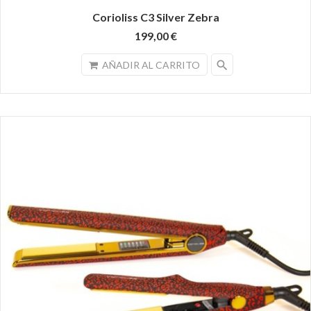
Corioliss C3 Silver Zebra
199,00 €
search
AÑADIR AL CARRITO