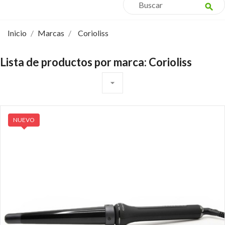
search
Inicio
Marcas
Corioliss
Lista de productos por marca: Corioliss
arrow_drop_down
NUEVO