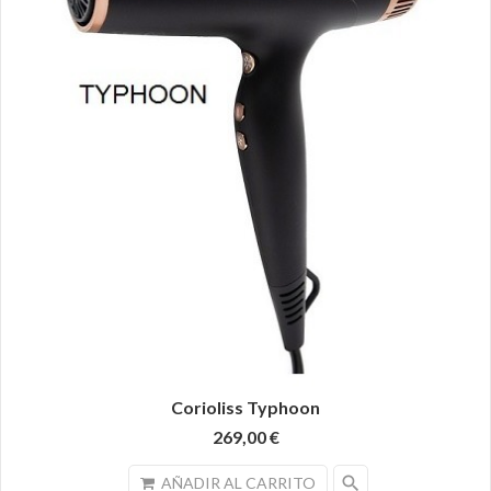
Corioliss Typhoon
269,00 €
search
AÑADIR AL CARRITO