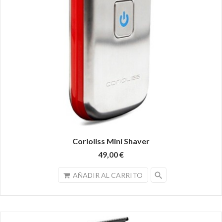
Corioliss Mini Shaver
49,00 €
search
AÑADIR AL CARRITO