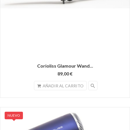
Corioliss Glamour Wand...
89,00 €
search
AÑADIR AL CARRITO
NUEVO