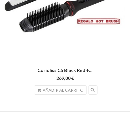
Corioliss C5 Black Red +...
269,00 €
search
AÑADIR AL CARRITO