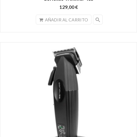
129,00 €
search
AÑADIR AL CARRITO