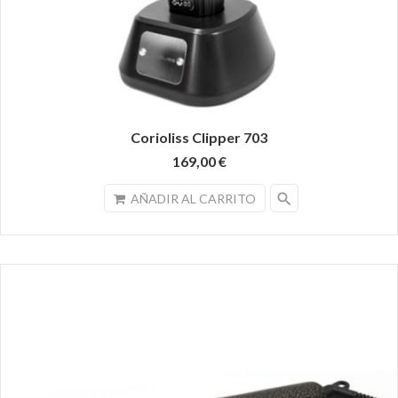
Corioliss Clipper 703
169,00 €
search
AÑADIR AL CARRITO