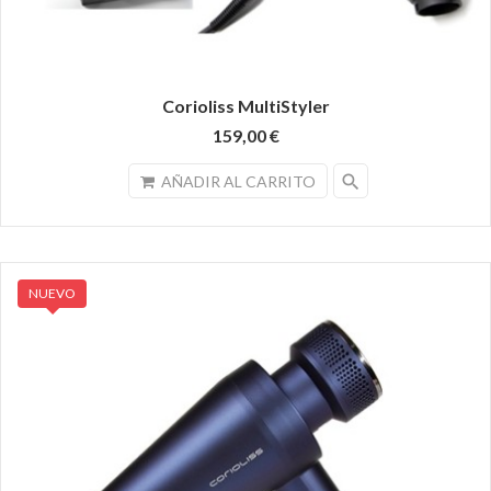
Corioliss MultiStyler
159,00 €
search
AÑADIR AL CARRITO
NUEVO