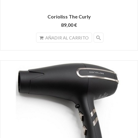
Corioliss The Curly
89,00 €
search
AÑADIR AL CARRITO