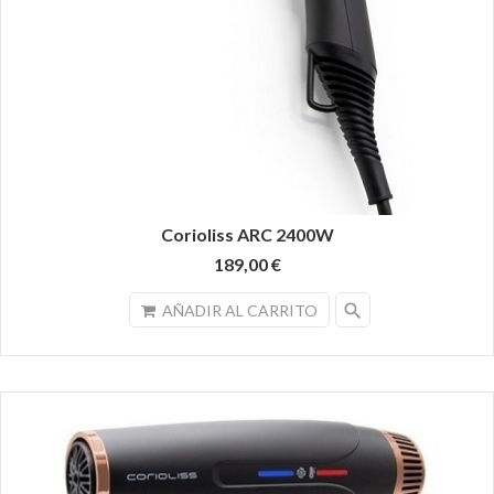
Corioliss ARC 2400W
189,00 €
search
AÑADIR AL CARRITO