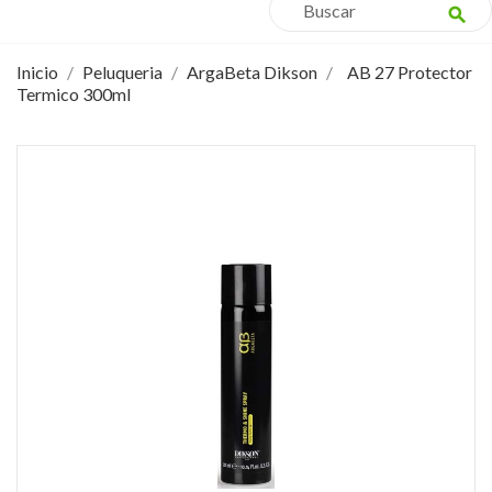
search
Inicio
Peluqueria
ArgaBeta Dikson
AB 27 Protector
Termico 300ml