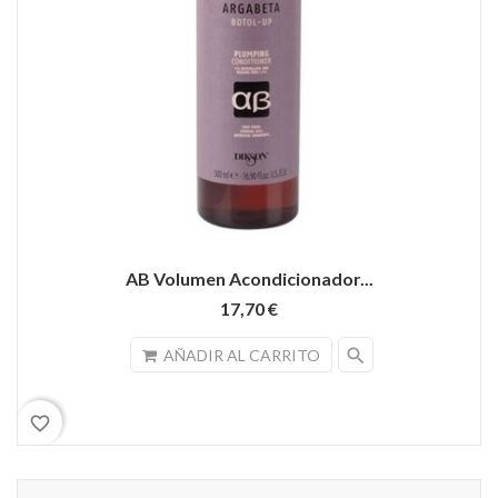
AB Volumen Acondicionador...
17,70 €
search
AÑADIR AL CARRITO
favorite_border