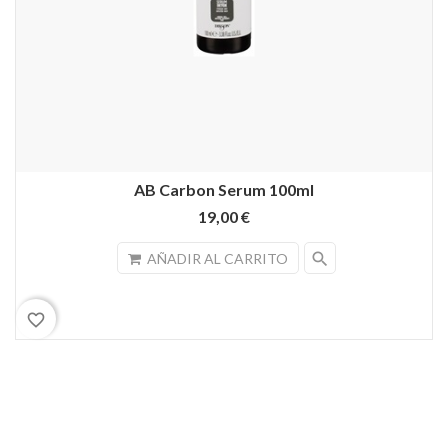
AB Carbon Serum 100ml
19,00 €
search
AÑADIR AL CARRITO
favorite_border