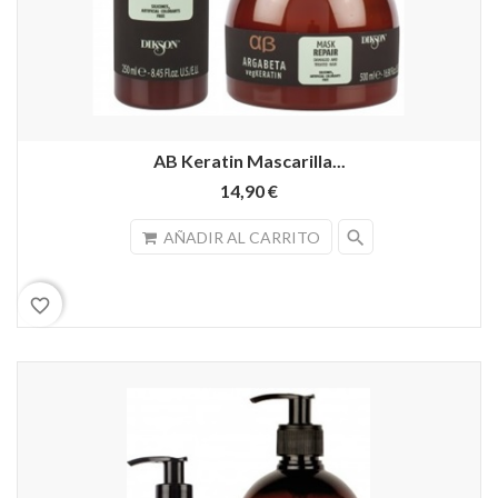
AB Keratin Mascarilla...
14,90 €
search
AÑADIR AL CARRITO
favorite_border