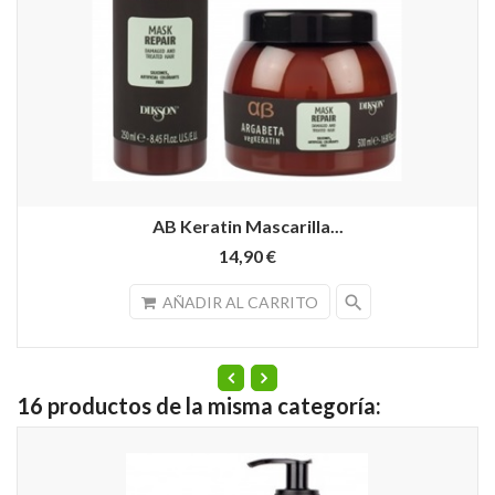
AB Keratin Mascarilla...
14,90 €
search
AÑADIR AL CARRITO
16 productos de la misma categoría: