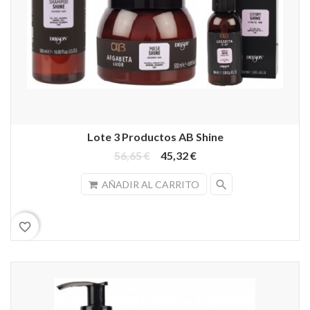
Lote 3 Productos AB Shine
56,65 €
45,32 €
search
AÑADIR AL CARRITO
favorite_border