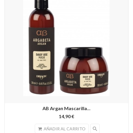
AB Argan Mascarilla...
14,90 €
search
AÑADIR AL CARRITO