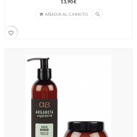
13,90 €
search
AÑADIR AL CARRITO
favorite_border