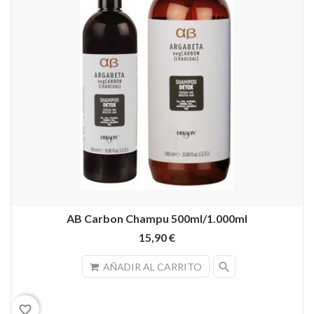
AB Carbon Champu 500ml/1.000ml
15,90 €
search
AÑADIR AL CARRITO
favorite_border