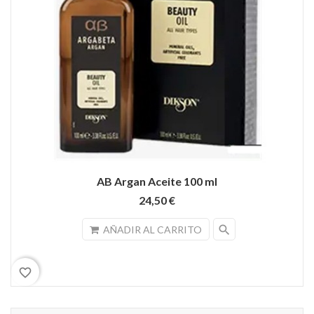
AB Argan Aceite 100 ml
24,50 €
search
AÑADIR AL CARRITO
favorite_border