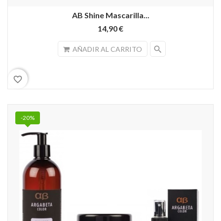
AB Shine Mascarilla...
14,90 €
search
AÑADIR AL CARRITO
favorite_border
-20%