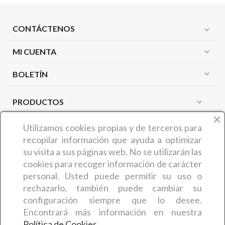
CONTÁCTENOS
expand_more
MI CUENTA
expand_more
expand_more
BOLETÍN
PRODUCTOS
expand_more
NUESTRA EMPRESA
expand_more
Utilizamos cookies propias y de terceros
para
recopilar información que ayuda a optimizar
su visita a sus páginas web. No se utilizarán las
¿QUIÉNES SOMOS?
cookies para recoger información de carácter
COMERCIAL CARMIN (Benedicta Camaron de Castro) es
personal. Usted puede permitir su uso o
una empresa zamorana que desde hace más de 30 años
rechazarlo, también puede cambiar su
ofrece a sus clientes
artículos y productos relacionados
configuración siempre que lo desee.
con la estética y la peluquería
. En concreto, la empresa
Encontrará más información en nuestra
comenzó su actividad en el año 1995. El trabajo exhaustivo
Política de Cookies
.