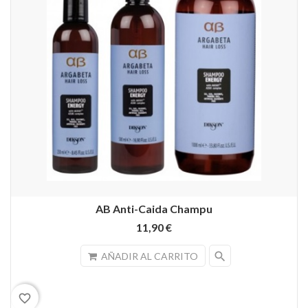
AB Anti-Caida Champu
11,90 €
search
AÑADIR AL CARRITO
favorite_border