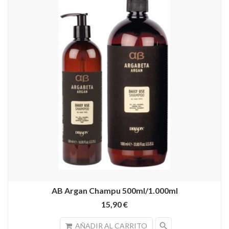
AB Argan Champu 500ml/1.000ml
15,90 €
search
AÑADIR AL CARRITO