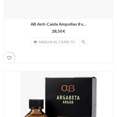
AB Anti-Caida Ampollas 8 x...
28,50 €
search
AÑADIR AL CARRITO
favorite_border