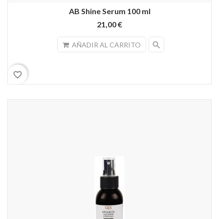
AB Shine Serum 100 ml
21,00 €
search
AÑADIR AL CARRITO
favorite_border