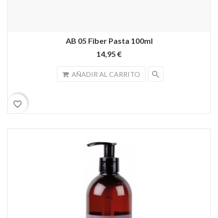
AB 05 Fiber Pasta 100ml
14,95 €
search
AÑADIR AL CARRITO
favorite_border